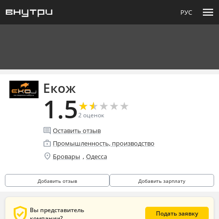
menu
РУС
Екож
1.5
★
★
★
★
★
★
★
★
★
★
2
оценок
comment
Оставить отзыв
enterprise
Промышленность, производство
location_on
,
Бровары
Одесса
Добавить отзыв
Добавить зарплату
verified_user
Вы представитель
Подать заявку
компании?