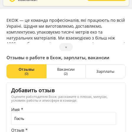
ЕКОЖ — це команда професіоналів, які працюють по всій
Україні. Щодня ми виготовляємо, доставляємо,
комплектуємо, упаковуємо тисячі метрів еко та
натуральних матеріалів. Ми взаємодіємо з більш ніж
1000 виробничими підприємствами легкої промисловості
˅
України. Основна мета ЕКОЖ — це постачання
матеріалів та комплектуючих для виробників.
Отзывы о работе в Екож, зарплаты, вакансии
ЕКОЖ залучає в команду фахівців, налаштованих на
роботу в команді, які відповідально ставляться до
Отзывы
Вакансии
Зарплаты
завдань, не бояться виявляти ініціативу та працюють на
(0)
(2)
результат
Добавить отзыв
Оцените работодателя Екож: расскажите о плюсах, минусах,
условиях работы и атмосфере в команде.
Имя *
Отзыв *