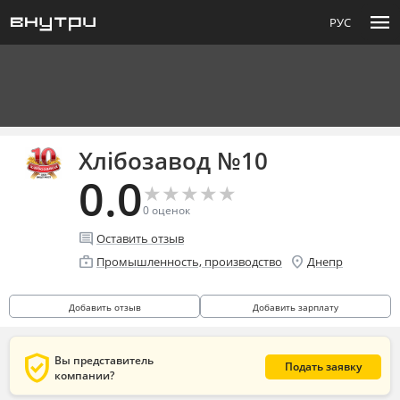
menu
РУС
Хлібoзавод №10
0.0
★
★
★
★
★
★
★
★
★
★
0
оценок
comment
Оставить отзыв
enterprise
location_on
Промышленность, производство
Днепр
Добавить отзыв
Добавить зарплату
verified_user
Вы представитель
Подать заявку
компании?