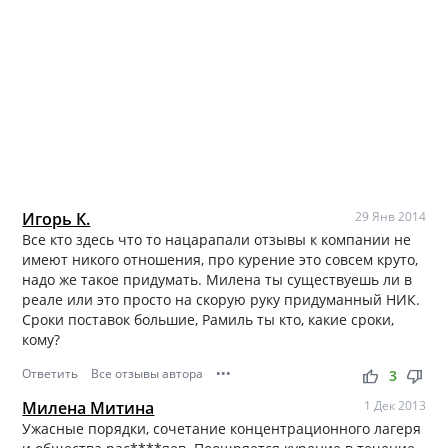
Игорь К.
29 Янв 2014
Все кто здесь что то нацарапали отзывы к компании не
имеют никого отношения, про курение это совсем круто,
надо же такое придумать. Милена ты существуешь ли в
реале или это просто на скорую руку придуманный НИК.
Сроки поставок большие, Рамиль ты кто, какие сроки,
кому?
Ответить
Все отзывы автора
•••
thumb_up
thumb_down
3
Милена Митина
1 Дек 2013
Ужасные порядки, сочетание концентрационного лагеря