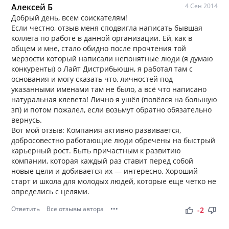
Алексей Б
4 Сен 2014
Добрый день, всем соискателям!
Если честно, отзыв меня сподвигла написать бывшая
коллега по работе в данной организации. Ей, как в
общем и мне, стало обидно после прочтения той
мерзости который написали непонятные люди (я думаю
конкуренты) о Лайт Дистрибьюшн, я работал там с
основания и могу сказать что, личностей под
указанными именами там не было, а всё что написано
натуральная клевета! Лично я ушёл (повёлся на большую
зп) и потом пожалел, если возьмут обратно обязательно
вернусь.
Вот мой отзыв: Компания активно развивается,
добросовестно работающие люди обречены на быстрый
карьерный рост. Быть причастным к развитию
компании, которая каждый раз ставит перед собой
новые цели и добивается их — интересно. Хороший
старт и школа для молодых людей, которые еще четко не
определись с целями.
Ответить
Все отзывы автора
•••
thumb_up
thumb_down
-2