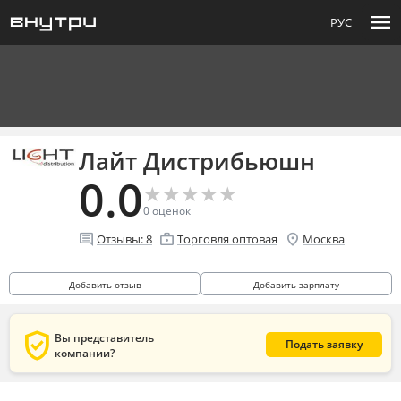
menu
РУС
Лайт Дистрибьюшн
0.0
★
★
★
★
★
★
★
★
★
★
0
оценок
comment
enterprise
location_on
Отзывы:
8
Торговля оптовая
Москва
Добавить отзыв
Добавить зарплату
verified_user
Вы представитель
Подать заявку
компании?