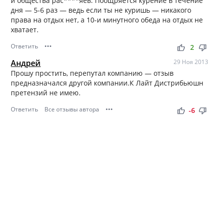
и общества рас****яев. Поощряется курение в течение
дня — 5-6 раз — ведь если ты не куришь — никакого
права на отдых нет, а 10-и минутного обеда на отдых не
хватает.
Ответить
•••
thumb_up
thumb_down
2
Андрей
29 Ноя 2013
Прошу простить, перепутал компанию — отзыв
предназначался другой компании.К Лайт Дистрибьюшн
претензий не имею.
Ответить
Все отзывы автора
•••
thumb_up
thumb_down
-6