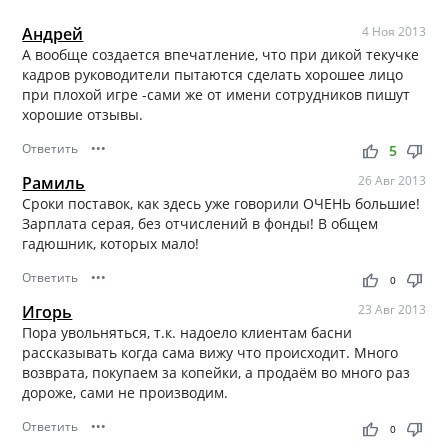
Андрей
4 Ноя 2013
А вообще создается впечатление, что при дикой текучке
кадров руководители пытаются сделать хорошее лицо
при плохой игре -сами же от имени сотрудников пишут
хорошие отзывы.
Ответить
•••
thumb_up
thumb_down
5
Рамиль
26 Авг 2013
Сроки поставок, как здесь уже говорили ОЧЕНЬ большие!
Зарплата серая, без отчислений в фонды! В общем
гадюшник, которых мало!
Ответить
•••
thumb_up
thumb_down
0
Игорь
23 Авг 2013
Пора увольняться, т.к. надоело клиентам басни
рассказывать когда сама вижу что происходит. Много
возврата, покупаем за копейки, а продаём во много раз
дороже, сами не производим.
Ответить
•••
thumb_up
thumb_down
0