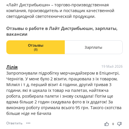
«Лайт Дистрибьюшн» – торгово-производственная
компания, производитель и поставщик качественной
светодиодной светотехнической продукции.
Отзывы о работе в Лайт Дистрибьюшн, зарплаты,
вакансии
Отзывы
Зарплаты
(8)
Лілія
19 Май 2026
Запропонували підробітку мерчандайзером в Епіцентрі,
Чернігів. У мене було 2 візити, працювала з їх товаром,
Мілміл і т д, перший візит 4 години, другий тривав 3
години, які я шукала їх товар на палетах, найтяжча
робота, розбирала палети і знову складала! Потім ще
вдома більше 2 годин скидувала фото в їх додаток! За
виконану роботу отримала всього 95 грн. Такого скотства
більше ніде не бачила
Ответить
•••
thumb_up
thumb_down
0