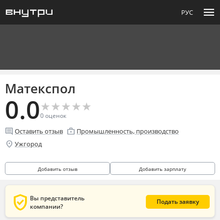
menu
РУС
Матекспол
0.0
★
★
★
★
★
★
★
★
★
★
0
оценок
comment
enterprise
Оставить отзыв
Промышленность, производство
location_on
Ужгород
Добавить отзыв
Добавить зарплату
verified_user
Вы представитель
Подать заявку
компании?