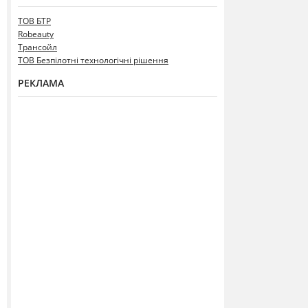
ТОВ БТР
Robeauty
Трансойл
ТОВ Безпілотні технологічні рішення
РЕКЛАМА