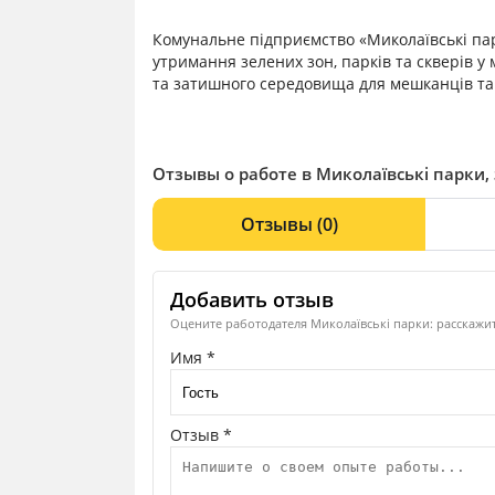
Комунальне підприємство «Миколаївські пар
утримання зелених зон, парків та скверів 
та затишного середовища для мешканців та в
Отзывы о работе в Миколаївські парки,
Отзывы
(0)
Добавить отзыв
Оцените работодателя Миколаївські парки: расскажит
Имя *
Отзыв *