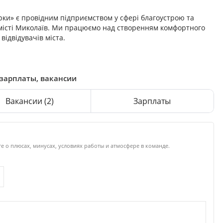
ки» є провідним підприємством у сфері благоустрою та
у місті Миколаїв. Ми працюємо над створенням комфортного
ідвідувачів міста.
 зарплаты, вакансии
Вакансии
(2)
Зарплаты
е о плюсах, минусах, условиях работы и атмосфере в команде.