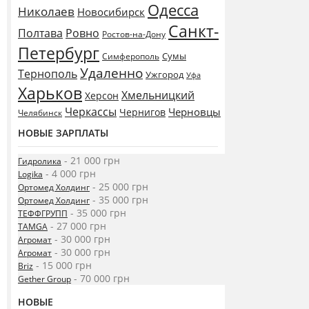
Одесса
Николаев
Новосибирск
Санкт-
Полтава
Ровно
Ростов-на-Дону
Петербург
Сумы
Симферополь
Удаленно
Тернополь
Ужгород
Уфа
Харьков
Хмельницкий
Херсон
Черкассы
Черновцы
Чернигов
Челябинск
НОВЫЕ ЗАРПЛАТЫ
- 21 000 грн
Гидролика
- 4 000 грн
Logika
- 25 000 грн
Ортомед Холдинг
- 35 000 грн
Ортомед Холдинг
- 35 000 грн
ТЕФФГРУПП
- 27 000 грн
TAMGA
- 30 000 грн
Агромат
- 30 000 грн
Агромат
- 15 000 грн
Briz
- 70 000 грн
Gether Group
НОВЫЕ