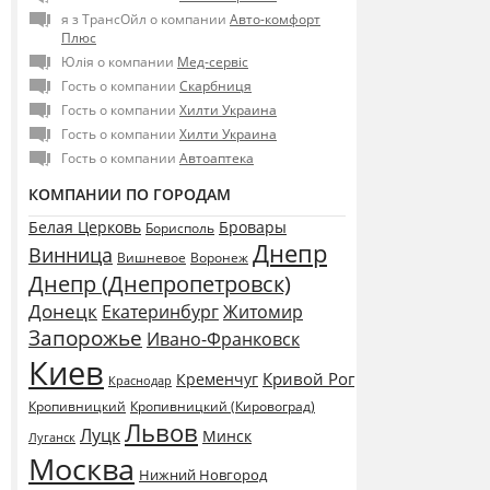
я з ТрансОйл о компании
Авто-комфорт
Плюс
Юлія о компании
Мед-сервіс
Гость о компании
Скарбниця
Гость о компании
Хилти Украина
Гость о компании
Хилти Украина
Гость о компании
Автоаптека
КОМПАНИИ ПО ГОРОДАМ
Белая Церковь
Бровары
Борисполь
Днепр
Винница
Воронеж
Вишневое
Днепр (Днепропетровск)
Донецк
Екатеринбург
Житомир
Запорожье
Ивано-Франковск
Киев
Кривой Рог
Кременчуг
Краснодар
Кропивницкий
Кропивницкий (Кировоград)
Львов
Луцк
Минск
Луганск
Москва
Нижний Новгород