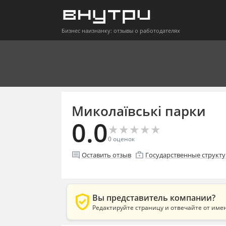
Бизнес наизнанку: отзывы о работодателях
Миколаївські парки
0.0
★
★
★
★
★
★
★
★
★
★
0
оценок
comment
enterprise
Оставить отзыв
Государственные структ
verified_user
Вы представитель компании?
Редактируйте страницу и отвечайте от име