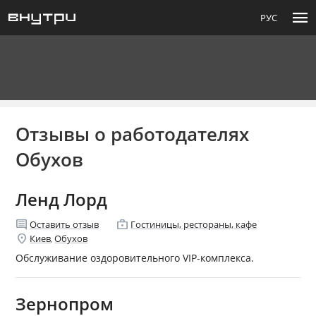
menu
РУС
Отзывы о работодателях
Обухов
Ленд Лорд
comment
enterprise
Оставить отзыв
Гостиницы, рестораны, кафе
location_on
Киев
Обухов
,
Обслуживание оздоровительного VIP-комплекса.
Зернопром