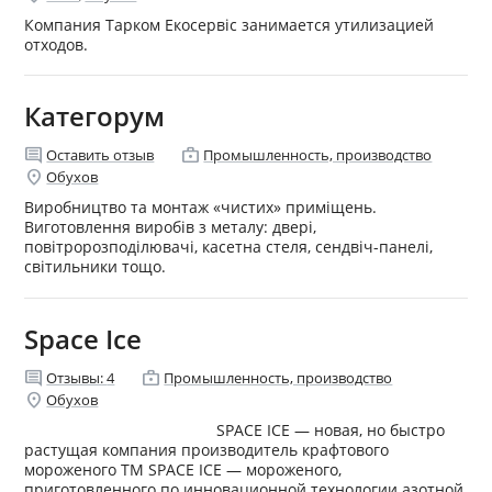
Компания Тарком Екосервіс занимается утилизацией
отходов.
Категорум
comment
enterprise
Оставить отзыв
Промышленность, производство
location_on
Обухов
Виробництво та монтаж «чистих» приміщень.
Виготовлення виробів з металу: двері,
повітророзподілювачі, касетна стеля, сендвіч-панелі,
світильники тощо.
Space Ice
comment
enterprise
Отзывы:
4
Промышленность, производство
location_on
Обухов
SPACE ICE — новая, но быстро
растущая компания производитель крафтового
мороженого ТМ SPACE ICE — мороженого,
приготовленного по инновационной технологии азотной