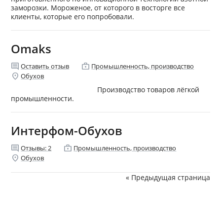
заморозки. Мороженое, от которого в восторге все
клиенты, которые его попробовали.
Omaks
comment
enterprise
Оставить отзыв
Промышленность, производство
location_on
Обухов
Производство товаров лёгкой
промышленности.
Интерфом-Обухов
comment
enterprise
Отзывы:
2
Промышленность, производство
location_on
Обухов
« Предыдущая страница