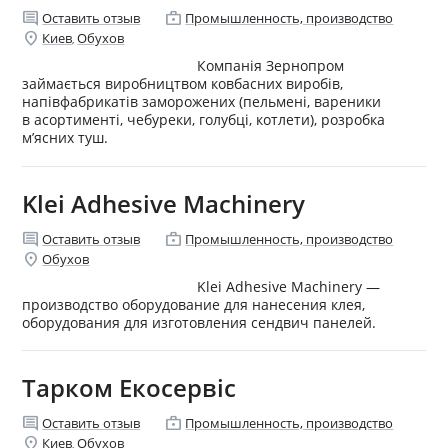
comment
enterprise
Оставить отзыв
Промышленность, производство
location_on
Киев
Обухов
,
Компанія Зернопром
займається виробництвом ковбасних виробів,
напівфабрикатів заморожених (пельмені, вареники
в асортименті, чебуреки, голубці, котлети), розробка
м’ясних туш.
Klei Adhesive Machinery
comment
enterprise
Оставить отзыв
Промышленность, производство
location_on
Обухов
Klei Adhesive Machinery —
производство оборудование для нанесения клея,
оборудования для изготовления сендвич панелей.
Тарком Екосервіс
comment
enterprise
Оставить отзыв
Промышленность, производство
location_on
Киев
Обухов
,