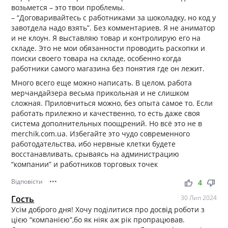
возьмется – это твои проблемы.
– “Договаривайтесь с работниками за шоколадку, но код у
завотдела надо взять”. Без комментариев. Я не аниматор
и не клоун. Я выставляю товар и контролирую его на
складе. Это не мои обязанности проводить раскопки и
поиски своего товара на складе, особенно когда
работники самого магазина без понятия где он лежит.
Много всего еще можно написать. В целом, работа
мерчандайзера весьма прикольная и не слишком
сложная. Приловчиться можно, без опыта самое то. Если
работать прилежно и качественно, то есть даже своя
система дополнительных поощрений. Но всё это не в
merchik.com.ua. Избегайте это чудо современного
работодательства, ибо нервные клетки будете
восстанавливать, срываясь на администрацию
“компании” и работников торговых точек
Відповісти
•••
thumb_up
thumb_down
4
Гость
30 Лип 2024
Усім доброго дня! Хочу поділитися про досвід роботи з
цією “компанією”,бо як ніяк аж рік пропрацював.