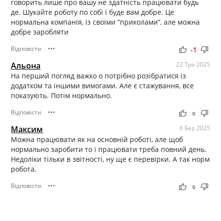
говорить лише про вашу не здатність працювати будь
де. Шукайте роботу по собі і буде вам добре. Це
нормальна компанія, із своїми “приколами”, але можна
добре заробляти
Відповісти
•••
thumb_up
thumb_down
-1
Альона
22 Тра 2025
На перший погляд важко о потрібно розібратися із
додатком та іншими вимогами. Але є стажування, все
показують. Потім нормально.
Відповісти
•••
thumb_up
thumb_down
0
Максим
6 Бер 2025
Можна працювати як на основній роботі, але щоб
нормально заробити то і працювати треба повний день.
Недоліки тільки в звітності, ну ще є перевірки. А так норм
робота.
Відповісти
•••
thumb_up
thumb_down
0