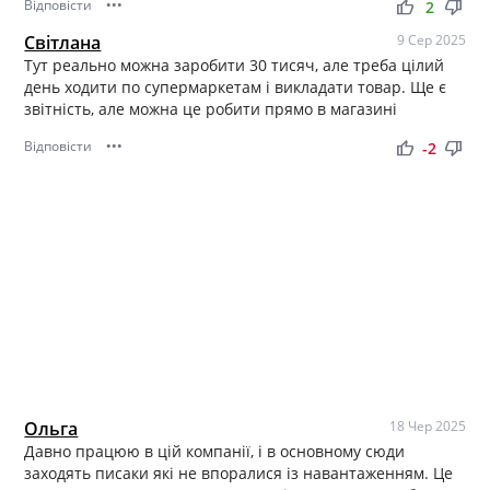
Відповісти
•••
thumb_up
thumb_down
2
Світлана
9 Сер 2025
Тут реально можна заробити 30 тисяч, але треба цілий
день ходити по супермаркетам і викладати товар. Ще є
звітність, але можна це робити прямо в магазині
Відповісти
•••
thumb_up
thumb_down
-2
Ольга
18 Чер 2025
Давно працюю в цій компанії, і в основному сюди
заходять писаки які не впоралися із навантаженням. Це