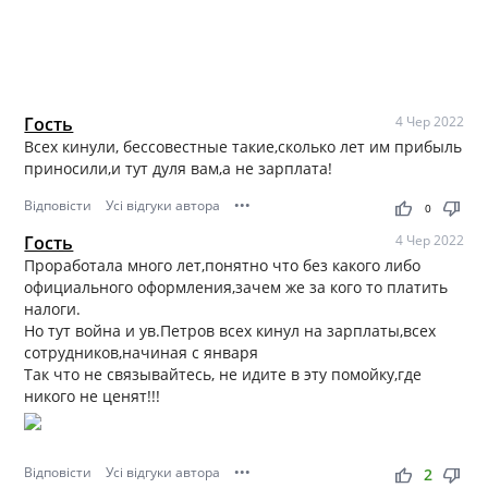
Гость
4 Чер 2022
Всех кинули, бессовестные такие,сколько лет им прибыль
приносили,и тут дуля вам,а не зарплата!
Відповісти
Усі відгуки автора
•••
thumb_up
thumb_down
0
Гость
4 Чер 2022
Проработала много лет,понятно что без какого либо
официального оформления,зачем же за кого то платить
налоги.
Но тут война и ув.Петров всех кинул на зарплаты,всех
сотрудников,начиная с января
Так что не связывайтесь, не идите в эту помойку,где
никого не ценят!!!
Відповісти
Усі відгуки автора
•••
thumb_up
thumb_down
2