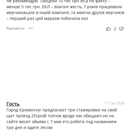
Не рекомендую. Обіцяли 10 тис грн зп,а по факту –
менше 5 тис грн. ЕКЛ – взагалі жесть, 7 років працювала
мерчиком,але в іншій компанії, та маючи друзів мерчиків
– перший раз цей маразм побачила екл
Відповісти
•••
thumb_up
thumb_down
2
Гость
11 Тра 2026
Город Кременчуг предлагают три стажировки на свой
щет проезд 25грн)8 толчок вроде как обещают,но на
сайте висит обьява с 7 мая ето работа под названием
три дня и идите лесом