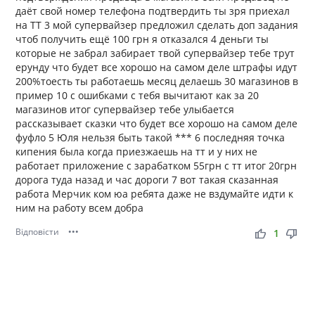
даёт свой номер телефона подтвердить ты зря приехал
на ТТ 3 мой супервайзер предложил сделать доп задания
чтоб получить ещё 100 грн я отказался 4 деньги ты
которые не забрал забирает твой супервайзер тебе трут
ерунду что будет все хорошо на самом деле штрафы идут
200%тоесть ты работаешь месяц делаешь 30 магазинов в
пример 10 с ошибками с тебя вычитают как за 20
магазинов итог супервайзер тебе улыбается
рассказывает сказки что будет все хорошо на самом деле
фуфло 5 Юля нельзя быть такой *** 6 последняя точка
кипения была когда приезжаешь на тт и у них не
работает приложение с зарабатком 55грн с тт итог 20грн
дорога туда назад и час дороги 7 вот такая сказанная
работа Мерчик ком юа ребята даже не вздумайте идти к
ним на работу всем добра
Відповісти
•••
thumb_up
thumb_down
1