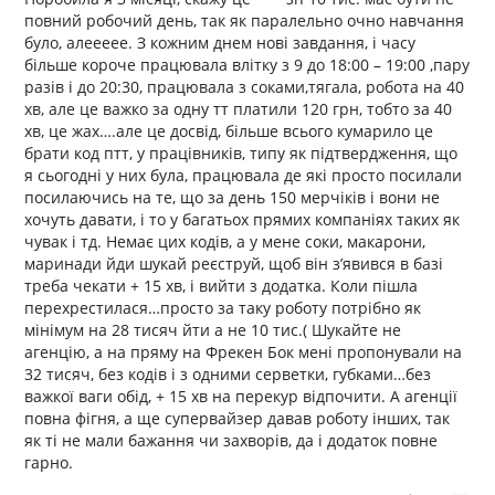
повний робочий день, так як паралельно очно навчання
було, алеееее. З кожним днем нові завдання, і часу
більше короче працювала влітку з 9 до 18:00 – 19:00 ,пару
разів і до 20:30, працювала з соками,тягала, робота на 40
хв, але це важко за одну тт платили 120 грн, тобто за 40
хв, це жах….але це досвід, більше всього кумарило це
брати код птт, у працівників, типу як підтвердження, що
я сьогодні у них була, працювала де які просто посилали
посилаючись на те, що за день 150 мерчіків і вони не
хочуть давати, і то у багатьох прямих компаніях таких як
чувак і тд. Немає цих кодів, а у мене соки, макарони,
маринади йди шукай реєструй, щоб він з’явився в базі
треба чекати + 15 хв, і вийти з додатка. Коли пішла
перехрестилася…просто за таку роботу потрібно як
мінімум на 28 тисяч йти а не 10 тис.( Шукайте не
агенцію, а на пряму на Фрекен Бок мені пропонували на
32 тисяч, без кодів і з одними серветки, губками…без
важкої ваги обід, + 15 хв на перекур відпочити. А агенції
повна фігня, а ще супервайзер давав роботу інших, так
як ті не мали бажання чи захворів, да і додаток повне
гарно.