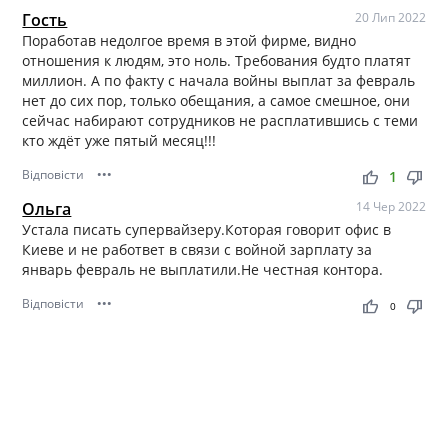
Гость
20 Лип 2022
Поработав недолгое время в этой фирме, видно
отношения к людям, это ноль. Требования будто платят
миллион. А по факту с начала войны выплат за февраль
нет до сих пор, только обещания, а самое смешное, они
сейчас набирают сотрудников не расплатившись с теми
кто ждёт уже пятый месяц!!!
Відповісти
•••
thumb_up
thumb_down
1
Ольга
14 Чер 2022
Устала писать супервайзеру.Которая говорит офис в
Киеве и не работвет в связи с войной зарплату за
январь февраль не выплатили.Не честная контора.
Відповісти
•••
thumb_up
thumb_down
0