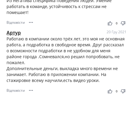
Из негатива специфика поведения людей. Умение
работать в команде, устойчивость к стрессам не
помешает!
Відповісти
•••
thumb_up
thumb_down
0
Артур
20 Гру 2021
Работаю в компании около трёх лет, это моя не основная
работа, а подработка в свободное время. Друг рассказал
о возможности подработки в не удобном для меня
районе города .Сомневался,но решил попробовать, не
пожалел.
Дополнительные деньги, выкладка много времени не
занимает. Работаю в приложении компании. На
стажировке всему научили,есть видео уроки.
Відповісти
•••
thumb_up
thumb_down
0