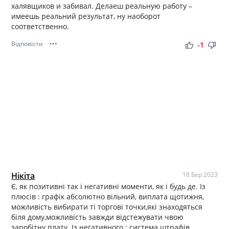
халявщиков и забивал. Делаеш реальную работу –
имеешь реальний результат, ну наоборот
соответственно.
Відповісти
•••
thumb_up
thumb_down
-1
Нікіта
18 Бер 2023
Є, як позитивні так і негативні моменти, як і будь де. Із
плюсів : графік абсолютно вільний, виплата щотижня,
можливість вибирати ті торгові точки,які знаходяться
біля дому,можливість завжди відстежувати чвою
заробітну плату. Із негативного : система штрафів