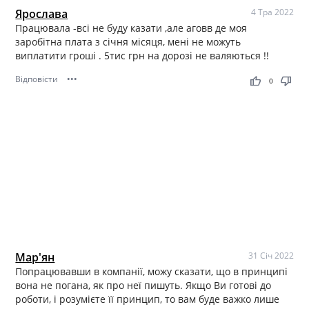
Ярослава
4 Тра 2022
Працювала -всі не буду казати ,але аговв де моя
заробітна плата з січня місяця, мені не можуть
виплатити гроші . 5тис грн на дорозі не валяються !!
Відповісти
•••
thumb_up
thumb_down
0
Мар'ян
31 Січ 2022
Попрацювавши в компанії, можу сказати, що в принципі
вона не погана, як про неї пишуть. Якщо Ви готові до
роботи, і розумієте її принцип, то вам буде важко лише