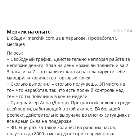
Мерчик на опыте
6 Сер 2024
В общем, merchik.com.ua в Харькове. Проработал 5
месяцев
Плюсы:
+ Свободный график. Действительно неплохая работа за
неплохие деньги, план на день можно выполнить и за 2-
3 часа, и за 7 – это зависит как вы распланируете себе
маршрут и количество торговых точек.
+ Сколько выполнил – столько получаешь. ЗП чисто на
том что наработал, так что есть полный контроль над
тем что ты получишь в конце недели
+ Супервайзер Анна (Днепр). Прекрасный человек среди
всей херни, работающей в этой ахинее. Ей большой
респект, действительно выручала во многих ситуациях и
всё время была на поддержке
+ ЗП. Еще раз, за такое количество рабочих часов,
получать до 8000 в месяц даже при современных