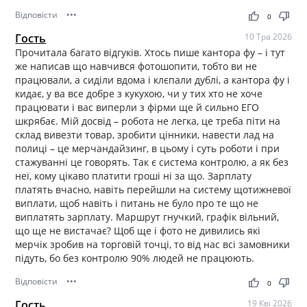
Відповісти
•••
thumb_up
thumb_down
0
Гость
10 Тра 2026
Прочитала багато відгуків. Хтось пише кантора фу – і тут
же написав що навчився фотошопити, тобто ви не
працювали, а сиділи вдома і клєпали дублі, а кантора фу і
кидає, у ва все добре з кукухою, чи у тих хто не хоче
працювати і вас виперли з фірми ще й сильно ЕГО
шкрябає. Мій досвід – робота не легка, це треба піти на
склад вивезти товар, зробити цінники, навести лад на
полиці – це мерчандайзинг, в цьому і суть роботи і при
стажуванні це говорять. Так є система контролю, а як без
неї, кому цікаво платити гроші ні за що. Зарплату
платять вчасно, навіть перейшли на систему щотижневої
виплати, щоб навіть і питань не було про те що не
виплатять зарплату. Маршрут гнучкий, графік вільний,
що ще не вистачає? Щоб ще і фото не дивились які
мерчік зробив на торговій точці, то від нас всі замовники
підуть, бо без контролю 90% людей не працюють.
Відповісти
•••
thumb_up
thumb_down
0
Гость
19 Кві 2026