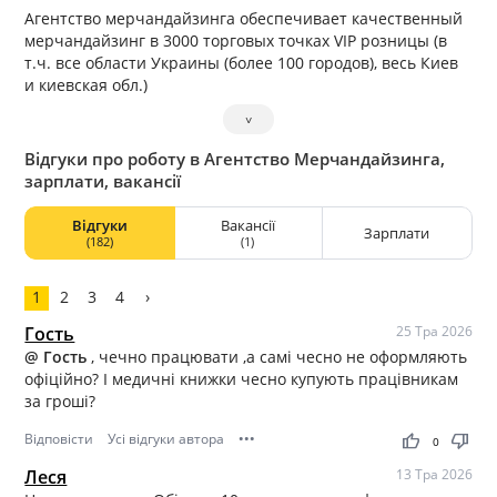
Агентство мерчандайзинга обеспечивает качественный
мерчандайзинг в 3000 торговых точках VIP розницы (в
т.ч. все области Украины (более 100 городов), весь Киев
и киевская обл.)
˅
Відгуки про роботу в Агентство Мерчандайзинга,
зарплати, вакансії
Відгуки
Вакансії
Зарплати
(182)
(1)
1
2
3
4
›
Гость
25 Тра 2026
@ Гость
, чечно працювати ,а самі чесно не оформляють
офіційно? І медичні книжки чесно купують працівникам
за гроші?
Відповісти
Усі відгуки автора
•••
thumb_up
thumb_down
0
Леся
13 Тра 2026