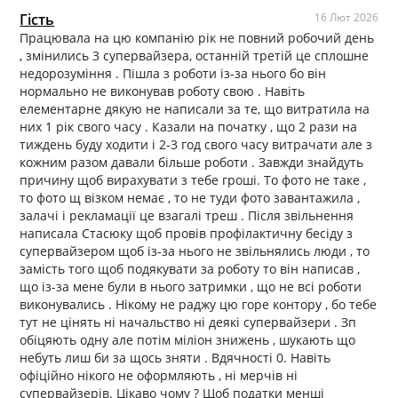
Гість
16 Лют 2026
Працювала на цю компанію рік не повний робочий день
, змінились 3 супервайзера, останній третій це сплошне
недорозуміння . Пішла з роботи із-за нього бо він
нормально не виконував роботу свою . Навіть
елементарне дякую не написали за те, що витратила на
них 1 рік свого часу . Казали на початку , що 2 рази на
тиждень буду ходити і 2-3 год свого часу витрачати але з
кожним разом давали більше роботи . Завжди знайдуть
причину щоб вирахувати з тебе гроші. То фото не таке ,
то фото щ візком немає , то не туди фото завантажила ,
залачі і рекламації це взагалі треш . Після звільнення
написала Стасюку щоб провів профілактичну бесіду з
супервайзером щоб із-за нього не звільнялись люди , то
замість того щоб подякувати за роботу то він написав ,
що із-за мене були в нього затримки , що не всі роботи
виконувались . Нікому не раджу цю горе контору , бо тебе
тут не цінять ні начальство ні деякі супервайзери . Зп
обіцяють одну але потім міліон знижень , шукають що
небуть лиш би за щось зняти . Вдячності 0. Навіть
офіційно нікого не оформляють , ні мерчів ні
супервайзерів. Цікаво чому ? Щоб податки менші