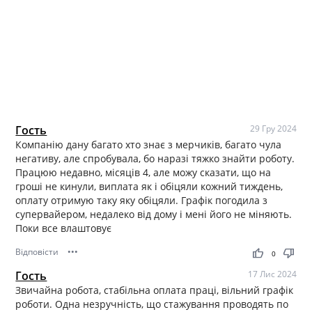
Гость
29 Гру 2024
Компанію дану багато хто знає з мерчиків, багато чула
негативу, але спробувала, бо наразі тяжко знайти роботу.
Працюю недавно, місяців 4, але можу сказати, що на
гроші не кинули, виплата як і обіцяли кожний тиждень,
оплату отримую таку яку обіцяли. Графік погодила з
супервайером, недалеко від дому і мені його не міняють.
Поки все влаштовує
Відповісти
•••
thumb_up
thumb_down
0
Гость
17 Лис 2024
Звичайна робота, стабільна оплата праці, вільний графік
роботи. Одна незручність, що стажування проводять по