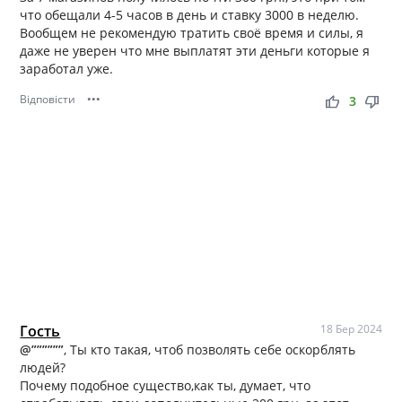
что обещали 4-5 часов в день и ставку 3000 в неделю.
Вообщем не рекомендую тратить своё время и силы, я
даже не уверен что мне выплатят эти деньги которые я
заработал уже.
Відповісти
•••
thumb_up
thumb_down
3
Гость
18 Бер 2024
@””””””
, Ты кто такая, чтоб позволять себе оскорблять
людей?
Почему подобное существо,как ты, думает, что