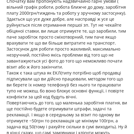
Спочатку вам пропонують надзвичайно гарні умови (
вільний графік роботи, робота ближче до дому, заробітня
плату 2000грн/тиждень та роботу у зручному застосунку).
Здається що усе дуже добре, але насправді ж усе це
руйнується після отримання першої зп. Тут не чекайте
обіцяної ставки, ви лише отримуєте те, що заробили, тим
паче заробіток просто сміхотворний, тим паче якщо
врахувати те що ви більше витратите на транспорт.
Застосунок для роботи просто жахливий, максимально
незручний, постійно якісь проблеми від того що не
завантажуються усі фото до того що неможливо почати
візит або ж його закінчити.
Також є така штука як ЕКЛ(типу потрібно щоб продавці
підписували що ви дійсно працювали, методом того що
ви берете їх номер телефону)і без нього ти працювати
тупо не можеш, бо воно блокує основні функції, і повірте
конфлікти за цей код будуть вічні.
Повертаючись до того, що маленька заробітня платня, ви
ще постійно будете отримувати штрафи, задачі та
рекламації. І якщо в середньому за візит по одному ви
отримуєте ~50грн то рекламація це мінімум 100грн, а
задача від 50(тому і рахуйте скільки в сумі виходить). Ну й
в кінці скажу, що самі замовники і клієнти можуть