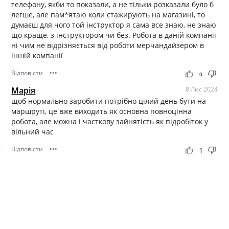
телефону, якби то показали, а не тільки розказали було б
легше, але пам*ятаю коли стажирують на магазині, то
думаєш для чого той інструктор я сама все знаю, не знаю
що краще, з інструктором чи без. Робота в даній компанії
ні чим не відрізняється від роботи мерчандайзером в
іншій компанії
Відповісти
•••
thumb_up
thumb_down
0
Марія
8 Лис 2024
щоб нормально заробити потрібно цілий день бути на
маршруті, це вже виходить як основна повноцінна
робота, але можна і часткову зайнятість як підробіток у
вільний час
Відповісти
•••
thumb_up
thumb_down
1