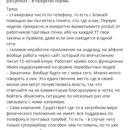
расценках – в пределах нормы
Треш:
– стажировка чисто по телефону, то есть с Божьей
помощью вы пытаетесь понять что, где и как. Первую
неделю прекрасно и конкретно выхватываете pizduli от
работников торговых точек, ибо на каждой ТТ свои
законы и правила, даже если они находятся в одной
сети.
– галимое нерабочее приложение на андроид, на айфоне
вообще работа через сайт, который по впечатлению
писал 15-летний клоун. Работает криво, косо, функционал
обоих недоразумений на уровне первобытных людей.
– Заказчики. Вообще будто не с мира сего. Можно много
говорить о них. Это единственное место, где в своей
жизни они могут почувствовать власть, так что
отвечайте на их комментарии благоразумно и четко, не
бойтесь объяснять ситуацию по несколько раз или
связывать с ними напрямую.
– Сама компания. Существует где-то в загробном мире,
физического положения не имеет, вся поддержка по
телефону и почтовых голубей. То есть – в случае чего
только супервайзер способен чем-то помочь, но то уже