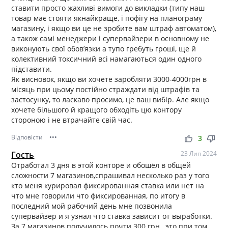
ставити просто жахливі вимоги до викладки (типу наш
товар має стояти якнайкраще, і пофігу на планограму
магазину, і якщо ви це не зробите вам штраф автоматом),
а також самі менеджери і супервайзери в основному не
виконують свої обов’язки а тупо гребуть гроші, ще й
колективний токсичний всі намагаються один одного
підставити.
Як висновок, якщо ви хочете заробляти 3000-4000грн в
місяць при цьому постійно страждати від штрафів та
застосунку, то ласкаво просимо, це ваш вибір. Але якщо
хочете більшого й кращого обходіть цю контору
стороною і не втрачайте свій час.
Відповісти
•••
thumb_up
thumb_down
3
Гость
23 Лип 2024
Отработал 3 дня в этой конторе и обошёл в общей
сложности 7 магазинов,спрашивал несколько раз у того
кто меня курировал фиксированная ставка или нет на
что мне говорили что фиксированная, по итогу в
последний мой рабочий день мне позвонила
супервайзер и я узнал что ставка зависит от выработки.
За 7 магазинов получилось почти 300 грн., это при том