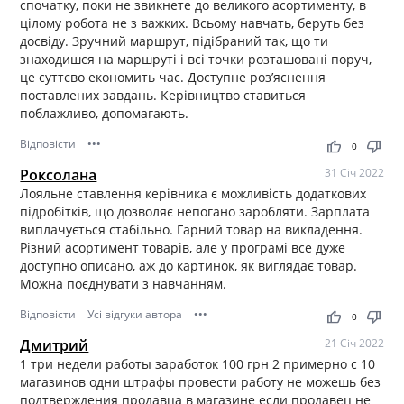
спочатку, поки не звикнете до великого асортименту, в
цілому робота не з важких. Всьому навчать, беруть без
досвіду. Зручний маршрут, підібраний так, що ти
знаходишся на маршруті і всі точки розташовані поруч,
це суттєво економить час. Доступне роз’яснення
поставлених завдань. Керівництво ставиться
поблажливо, допомагають.
Відповісти
•••
thumb_up
thumb_down
0
Роксолана
31 Січ 2022
Лояльне ставлення керівника є можливість додаткових
підробітків, що дозволяє непогано заробляти. Зарплата
виплачується стабільно. Гарний товар на викладення.
Різний асортимент товарів, але у програмі все дуже
доступно описано, аж до картинок, як виглядає товар.
Можна поєднувати з навчанням.
Відповісти
Усі відгуки автора
•••
thumb_up
thumb_down
0
Дмитрий
21 Січ 2022
1 три недели работы заработок 100 грн 2 примерно с 10
магазинов одни штрафы провести работу не можешь без
подтверждения продавца в магазине если продавец не