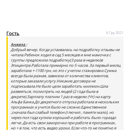
Гость
6 Гру 2021
Анжела
:
Добрый вечер. Когда устаивалась на подработку отзывы не
читала.Ребенок ходил в сад 5 месяцев и мне мамочка с
группы предложила подработку(3 раза в неделю)в
Эпицентре.Работала примерно по 5 часов. За первый месяц
заработала +-1100 грн, но это с учетом стажировки.Сумма
всегда была разная, зависела от количества клиентов,
которые заказали услугу.Никакие договора не
подписывала.Не было цели заработать миллион.Шла
развеяться, посмотреть на людей (2 года была в
декрете).Зарплату платили 1 раз в неделю (Чт) на карту
Альфа Банка.До декретного отпуска работала в нескольких
программах и учится было не сложно.Единственное
,сначала был слабый телефон (глючил , памяти мало), но
через пол года купила хороший и работать было гораздо
легче. Да есть свои заморочки при работе в программах,
но + в том, что есть видео уроки. Если что-то не понятно я