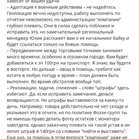
зависит от вашей удачи.
– Адаптация к военным действиям – не надейтесь.
Геолокация вечно недоступна, работу выполнять по
отчётам невозможно, но администрации “компании”
глубоко плевать. Они в силах сделать поблажки и
исправить это, но замечательный региональный
менеджер Юлия расскажет вам о ее начальнике байку и
будет ссылаться только на божью помощь.
– Передвижение между торговыми точками занимает
много времени, особенно в огромном городе. Вам будет
добавляться к зп 100грн на транспорт. Я знаю, вы будете
в восторге. Но дальше – овощ в помощь, гребите как
хотите в любую погоду и время – план должен быть
выполнен. Во время обстрелов вообще топ.
– Рекламации, задачи, снижения – слово “штрафы” здесь
избегают. Да, если исправить замечание, деньги
возвращаются. Но штрафы выставляются за какюу-то
дичь. Например: товара действительно не нет складе и
указывает это в отчете, но по политике Фоззи-групп ты
не имеешь право делать фотку остатков с монитора
завотдела, однако заказчику плевать на такой устав и он
лепит штраф в 140грн со словами “найти и выставить”.
Еще раз, за помощь в этом вопросе “компания” даже не