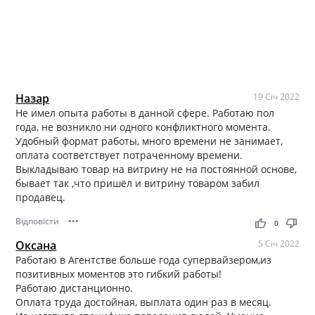
Назар
19 Січ 2022
Не имел опыта работы в данной сфере. Работаю пол
года, не возникло ни одного конфликтного момента.
Удобный формат работы, много времени не занимает,
оплата соответствует потраченному времени.
Выкладываю товар на витрину не на постоянной основе,
бывает так ,что пришёл и витрину товаром забил
продавец.
Відповісти
•••
thumb_up
thumb_down
0
Оксана
5 Січ 2022
Работаю в Агентстве больше года супервайзером,из
позитивных моментов это гибкий работы!
Работаю дистанционно.
Оплата труда достойная, выплата один раз в месяц.