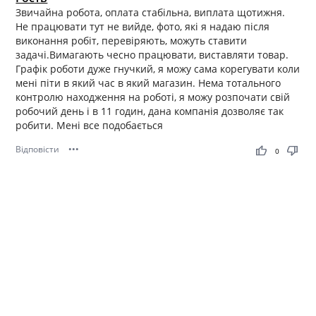
Звичайна робота, оплата стабільна, виплата щотижня.
Не працювати тут не вийде, фото, які я надаю після
виконання робіт, перевіряють, можуть ставити
задачі.Вимагають чесно працювати, виставляти товар.
Графік роботи дуже гнучкий, я можу сама корегувати коли
мені піти в який час в який магазин. Нема тотального
контролю находження на роботі, я можу розпочати свій
робочий день і в 11 годин, дана компанія дозволяє так
робити. Мені все подобається
Відповісти
•••
thumb_up
thumb_down
0