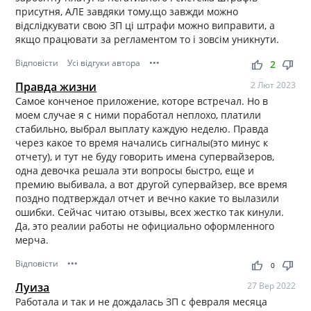
присутня, АЛЕ завдяки тому,що завжди можно
відслідкувати свою ЗП ці штрафи можно виправити, а
якщо працювати за регламентом то і зовсім уникнути.
Відповісти
Усі відгуки автора
•••
thumb_up
thumb_down
2
Правда жизни
2 Лют 2023
Самое конченое приложение, которе встречал. Но в
моем случае я с ними поработал неплохо, платили
стабильно, выбрал выплату каждую неделю. Правда
через какое то время начались сигналы(это минус к
отчету), и тут не буду говорить имена супервайзеров,
одна девочка решала эти вопросы быстро, еще и
премию выбивала, а вот другой супервайзер, все время
поздно подтверждал отчет и вечно какие то вылазили
ошибки. Сейчас читаю отзывы, всех жестко так кинули.
Да, это реалии работы не официально оформленного
мерча.
Відповісти
•••
thumb_up
thumb_down
0
Луиза
27 Вер 2022
Работала и так и не дождалась ЗП с февраля месяца