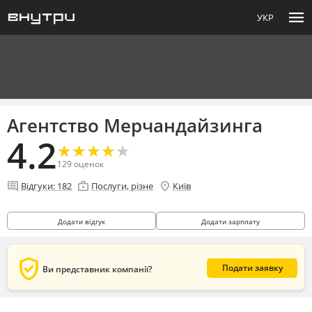
menu
УКР
Агентство Мерчандайзинга
4.2
★
★
★
★
★
★
★
★
★
★
129
оценок
comment
enterprise
location_on
Відгуки:
182
Послуги, різне
Київ
Додати відгук
Додати зарплату
verified_user
Подати заявку
Ви представник компанії?