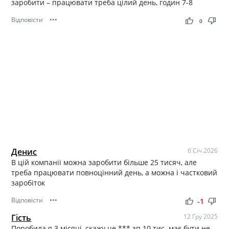
заробити – працювати треба цілий день, годин 7-8
Відповісти
•••
thumb_up
thumb_down
0
Денис
6 Січ 2026
В цій компанії можна заробити більше 25 тисяч, але
треба працювати повноцінний день, а можна і частковий
заробіток
Відповісти
•••
thumb_up
thumb_down
-1
Гість
12 Гру 2025
Поробила я 3 місяці, скажу це *** зп 10 тис. має бути не