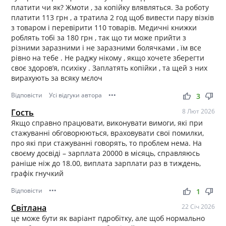
платити чи як? Жмоти , за копійку влявляться. За роботу
платити 113 грн , а тратила 2 год щоб вивести пару візків
з товаром і перевірити 110 товарів. Медичні книжки
роблять тобі за 180 грн , так що ти може прийти з
різними заразними і не заразними болячками , їм все
рівно на тебе . Не раджу нікому , якщо хочете зберегти
своє здоровʼя, психіку . Заплатять копійки , та щей з них
вирахують за всяку мєлоч
Відповісти
Усі відгуки автора
•••
thumb_up
thumb_down
3
Гость
8 Лют 2026
Якщо справно працювати, виконувати вимоги, які при
стажуванні обговорюються, враховувати свої помилки,
про які при стажуванні говорять, то проблем нема. На
своєму досвіді – зарплата 20000 в місяць, справляюсь
раніше ніж до 18.00, виплата зарплати раз в тиждень,
графік гнучкий
Відповісти
•••
thumb_up
thumb_down
1
Світлана
22 Січ 2026
це може бути як варіант пдробітку, але щоб нормально