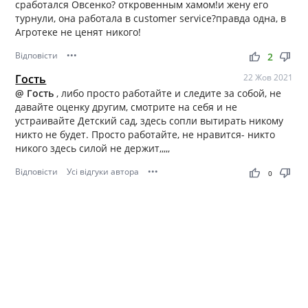
сработался Овсенко? откровенным хамом!и жену его
турнули, она работала в customer service?правда одна, в
Агротеке не ценят никого!
Відповісти
•••
thumb_up
thumb_down
2
Гость
22 Жов 2021
@ Гость
, либо просто работайте и следите за собой, не
давайте оценку другим, смотрите на себя и не
устраивайте Детский сад, здесь сопли вытирать никому
никто не будет. Просто работайте, не нравится- никто
никого здесь силой не держит,,,,,
Відповісти
Усі відгуки автора
•••
thumb_up
thumb_down
0