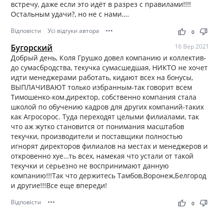
встречу, даже если это идёт в разрез с правилами!!!!
Остальным удачи?, но не с нами….
Відповісти
Усі відгуки автора
•••
thumb_up
thumb_down
0
Бугорский
16 Вер 2021
Добрый день, Коля Грушко довел компанию и коллектив-
до сумасбродства, текучка сумасшедшая, НИКТО не хочет
идти менеджерами работать, кидают всех на бонусы,
ВЫПЛАЧИВАЮТ только избранным-так говорит всем
Тимошенко-ком.директор, собственно компания стала
школой по обучению кадров для других компаний-таких
как Агросорос. Туда переходят целыми филиалами, так
что аж жутко становится от понимания масштабов
текучки, производители и поставщики полностью
игнорят директоров филиалов на местах и менеджеров и
откровенно хуе…ть всех, намекая что устали от такой
текучки и серьезно не воспринимают данную
компанию!!!Так что держитесь Тамбов,Воронеж,Белгород
и другие!!!Все еще впереди!
Відповісти
•••
thumb_up
thumb_down
0