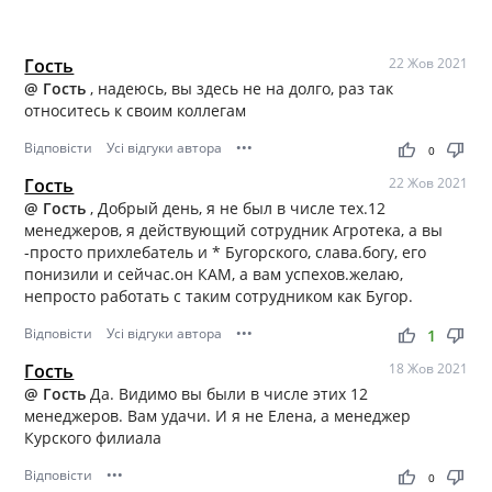
Гость
22 Жов 2021
@ Гость
, надеюсь, вы здесь не на долго, раз так
относитесь к своим коллегам
Відповісти
Усі відгуки автора
•••
thumb_up
thumb_down
0
Гость
22 Жов 2021
@ Гость
, Добрый день, я не был в числе тех.12
менеджеров, я действующий сотрудник Агротека, а вы
-просто прихлебатель и * Бугорского, слава.богу, его
понизили и сейчас.он КАМ, а вам успехов.желаю,
непросто работать с таким сотрудником как Бугор.
Відповісти
Усі відгуки автора
•••
thumb_up
thumb_down
1
Гость
18 Жов 2021
@ Гость
Да. Видимо вы были в числе этих 12
менеджеров. Вам удачи. И я не Елена, а менеджер
Курского филиала
Відповісти
•••
thumb_up
thumb_down
0