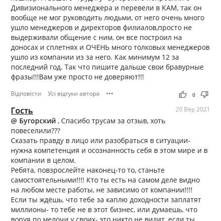
Дивизионального менеджера и перевели в КАМ, так он
вообще не мог руководить людьми, от него очень много
ушло менеджеров и директоров филиалов,просто не
выдерживали общение с ним, он все построил на
доносах и сплетнях и ОЧЕНЬ много толковых менеджеров
ушло из компании из за него. Как минимум 12 за
последний год. Так что пишите дальше свои бравурные
фразы!!!Вам уже просто не доверяют!!!
Відповісти
Усі відгуки автора
•••
thumb_up
thumb_down
0
Гость
20 Вер 2021
@ Бугорский
, Спасибо трусам за отзыв, хоть
повеселили???
Сказать правду в лицо или разобраться в ситуации-
нужна компетенция и осознанность себя в этом мире и в
компании в целом.
Ребята, повзрослейте наконец-то то, станьте
самостоятельными!!!! Кто ты есть на самом деле видно
на любом месте работы, не зависимо от компании!!!!
Если ты ждёшь, что тебе за каплю доходности заплатят
миллионы- то тебе не в этот бизнес, или думаешь, что
воруя по мелочи у своих- это никто не видит, если ты