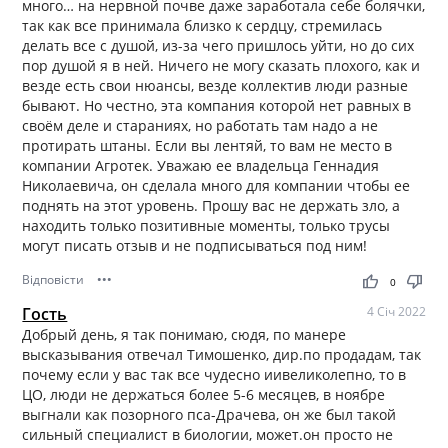
много… на нервной почве даже заработала себе болячки,
так как все принимала близко к сердцу, стремилась
делать все с душой, из-за чего пришлось уйти, но до сих
пор душой я в ней. Ничего не могу сказать плохого, как и
везде есть свои нюансы, везде коллектив люди разные
бывают. Но честно, эта компания которой нет равных в
своём деле и стараниях, но работать там надо а не
протирать штаны. Если вы лентяй, то вам не место в
компании Агротек. Уважаю ее владельца Геннадия
Николаевича, он сделала много для компании чтобы ее
поднять на этот уровень. Прошу вас не держать зло, а
находить только позитивные моменты, только трусы
могут писать отзыв и не подписываться под ним!
Відповісти
•••
thumb_up
thumb_down
0
Гость
4 Січ 2022
Добрый день, я так понимаю, сюдя, по манере
высказывания отвечал Тимошенко, дир.по продадам, так
почему если у вас так все чудесно иивеликолепно, то в
ЦО, люди не держаться более 5-6 месяцев, в ноябре
выгнали как позорного пса-Драчева, он же был такой
сильный специалист в биологии, может.он просто не