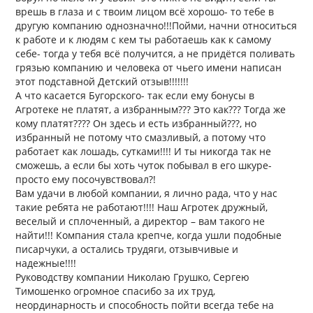
врешь в глаза и с твоим лицом всё хорошо- то тебе в
другую компанию однозначно!!!Пойми, начни относиться
к работе и к людям с кем ты работаешь как к самому
себе- тогда у тебя всё получится, а не придётся поливать
грязью компанию и человека от чьего имени написан
этот подставной Детский отзыв!!!!!!!
А что касается Бугорского- так если ему бонусы в
Агротеке не платят, а избранным??? Это как??? Тогда же
кому платят???? Он здесь и есть избранный???, но
избранный не потому что смазливый, а потому что
работает как лошадь, сутками!!!! И ты никогда так не
сможешь, а если бы хоть чуток побывал в его шкуре-
просто ему посочувствовал?!
Вам удачи в любой компании, я лично рада, что у нас
такие ребята не работают!!!! Наш Агротек дружный,
веселый и сплоченный, а директор – вам такого не
найти!!! Компания стала крепче, когда ушли подобные
писарчуки, а остались трудяги, отзывчивые и
надежные!!!!
Руководству компании Николаю Грушко, Сергею
Тимошенко огромное спасибо за их труд,
неординарность и способность пойти всегда тебе на