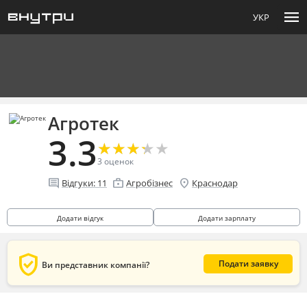
menu
УКР
Агротек
3.3
★
★
★
★
★
★
★
★
★
★
3
оценок
comment
enterprise
location_on
Відгуки:
11
Агробізнес
Краснодар
Додати відгук
Додати зарплату
verified_user
Подати заявку
Ви представник компанії?