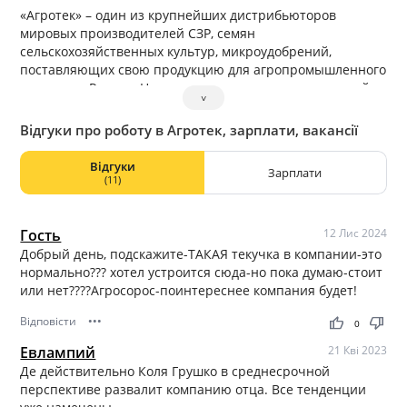
«Агротек» – один из крупнейших дистрибьюторов
мировых производителей СЗР, семян
сельскохозяйственных культур, микроудобрений,
поставляющих свою продукцию для агропромышленного
комплекса России. На рынке средств защиты растений и
˅
семян полевых культур уже 26 лет успешной
деятельности. Компания №1 в России по продаже
Відгуки про роботу в Агротек, зарплати, вакансії
продуктов Syngenta, BASF, Bayer, Adama, FMC и многих
других мировых производителей
Відгуки
Зарплати
(11)
Гость
12 Лис 2024
Добрый день, подскажите-ТАКАЯ текучка в компании-это
нормально??? хотел устроится сюда-но пока думаю-стоит
или нет????Агросорос-поинтереснее компания будет!
Відповісти
•••
thumb_up
thumb_down
0
Евлампий
21 Кві 2023
Де действительно Коля Грушко в среднесрочной
перспективе развалит компанию отца. Все тенденции