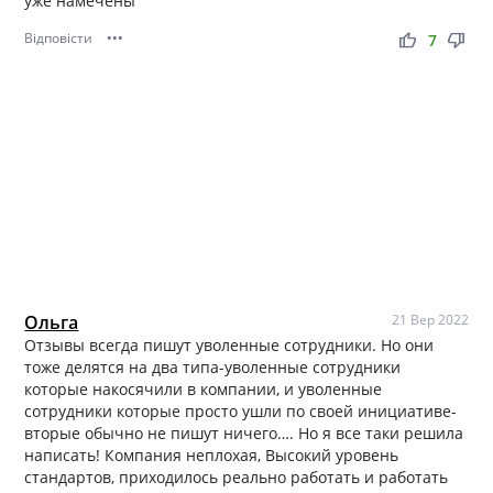
уже намечены
Відповісти
•••
thumb_up
thumb_down
7
Ольга
21 Вер 2022
Отзывы всегда пишут уволенные сотрудники. Но они
тоже делятся на два типа-уволенные сотрудники
которые накосячили в компании, и уволенные
сотрудники которые просто ушли по своей инициативе-
вторые обычно не пишут ничего…. Но я все таки решила
написать! Компания неплохая, Высокий уровень
стандартов, приходилось реально работать и работать