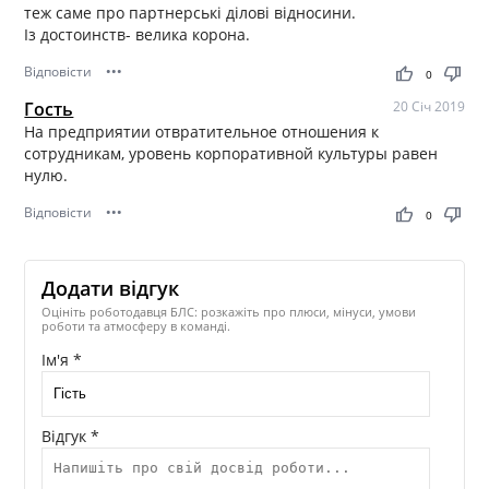
теж саме про партнерські ділові відносини.
Із достоинств- велика корона.
Відповісти
•••
thumb_up
thumb_down
0
Гость
20 Січ 2019
На предприятии отвратительное отношения к
сотрудникам, уровень корпоративной культуры равен
нулю.
Відповісти
•••
thumb_up
thumb_down
0
Додати відгук
Оцініть роботодавця БЛС: розкажіть про плюси, мінуси, умови
роботи та атмосферу в команді.
Ім'я *
Відгук *