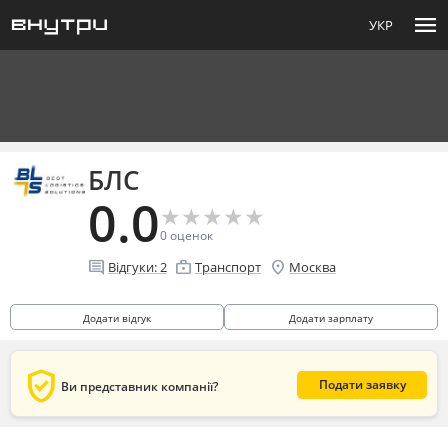
menu
УКР
БЛС
0.0
★
★
★
★
★
★
★
★
★
★
0
оценок
comment
enterprise
location_on
Відгуки:
2
Транспорт
Москва
Додати відгук
Додати зарплату
verified_user
Подати заявку
Ви представник компанії?