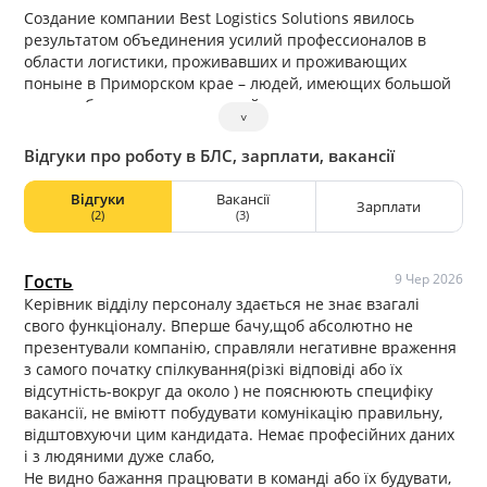
Создание компании Best Logistics Solutions явилось
результатом объединения усилий профессионалов в
области логистики, проживавших и проживающих
поныне в Приморском крае – людей, имеющих большой
опыт работы в международной логистике, хорошо
˅
знающих местную специфику работы с перевозчиками и
таможенными органами, знающими специфику работы с
Відгуки про роботу в БЛС, зарплати, вакансії
азиатскими партнерами на собственном опыте. Наши
специалисты готовы обеспечить решение “под ключ”
Відгуки
Вакансії
Зарплати
практически любой логистической задачи, поставленной
(2)
(3)
клиентом. Двери нашей компании всегда открыты для
профессионалов в области логистики. Мы готовы
обеспечить максимально комфортные условия работы,
Гость
9 Чер 2026
перспективы профессионального и карьерного роста.
Керівник відділу персоналу здається не знає взагалі
свого функціоналу. Вперше бачу,щоб абсолютно не
презентували компанію, справляли негативне враження
з самого початку спілкування(різкі відповіді або їх
відсутність-вокруг да около ) не пояснюють специфіку
вакансії, не вміютт побудувати комунікацію правильну,
відштовхуючи цим кандидата. Немає професійних даних
і з людяними дуже слабо,
Не видно бажання працювати в команді або їх будувати,