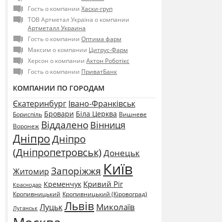
Гость о компании
Хаски-груп
ТОВ Артметал Україна о компании
Артметалл Украина
Гость о компании
Оптима фарм
Максим о компании
Цитрус-Фарм
Херсон о компании
Актон Роботікс
Гость о компании
ПриватБанк
КОМПАНИИ ПО ГОРОДАМ
Єкатеринбург
Івано-Франківськ
Бровари
Біла Церква
Бориспіль
Вишневе
Віддалено
Вінниця
Воронеж
Дніпро
Дніпро
(Дніпропетровськ)
Донецьк
Київ
Запоріжжя
Житомир
Кривий Ріг
Кременчук
Краснодар
Кропивницький
Кропивницький (Кіровоград)
Львів
Миколаїв
Луцьк
Луганськ