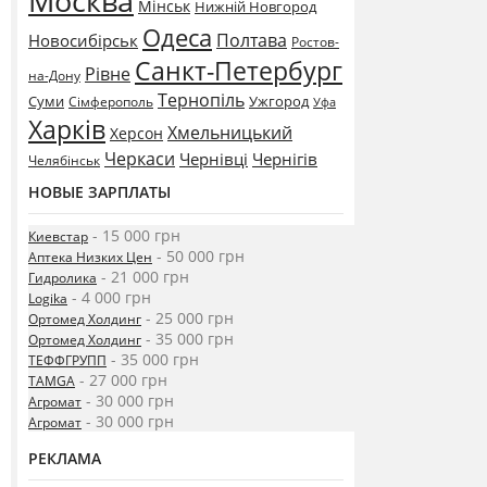
Москва
Мінськ
Нижній Новгород
Одеса
Полтава
Новосибірськ
Ростов-
Санкт-Петербург
Рівне
на-Дону
Тернопіль
Суми
Ужгород
Сімферополь
Уфа
Харків
Хмельницький
Херсон
Черкаси
Чернівці
Чернігів
Челябінськ
НОВЫЕ ЗАРПЛАТЫ
- 15 000 грн
Киевстар
- 50 000 грн
Аптека Низких Цен
- 21 000 грн
Гидролика
- 4 000 грн
Logika
- 25 000 грн
Ортомед Холдинг
- 35 000 грн
Ортомед Холдинг
- 35 000 грн
ТЕФФГРУПП
- 27 000 грн
TAMGA
- 30 000 грн
Агромат
- 30 000 грн
Агромат
РЕКЛАМА