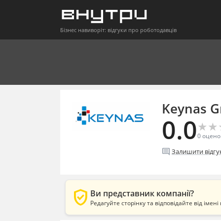
Бізнес навиворіт: відгуки про роботодавців
Keynas G
0.0
★
★
★
★
0
оцено
comment
Залишити відгу
verified_user
Ви представник компанії?
Редагуйте сторінку та відповідайте від імені 