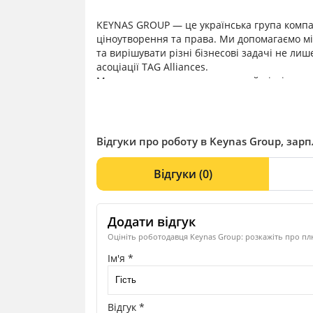
KEYNAS GROUP — це українська група компані
ціноутворення та права. Ми допомагаємо м
та вирішувати різні бізнесові задачі не лише
асоціації TAG Alliances.
Ми використовуємо комплексний підхід до в
аналогічних проєктів, пропонуємо найопти
Відгуки про роботу в Keynas Group, зарп
Відгуки
(0)
Додати відгук
Оцініть роботодавця Keynas Group: розкажіть про плю
Ім'я *
Відгук *