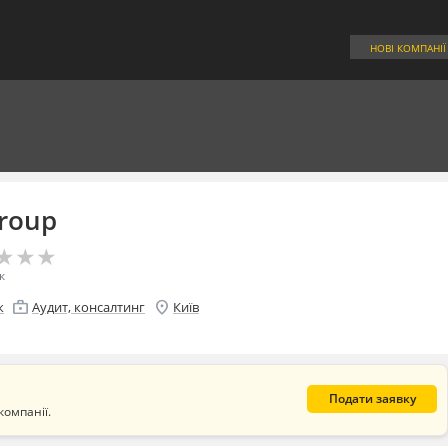
НОВІ КОМПАНІЇ
roup
★
★
★
★
★
★
к
enterprise
location_on
к
Аудит, консалтинг
Київ
Подати заявку
компанії.