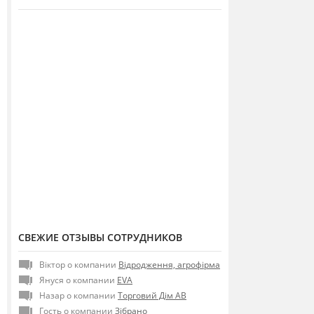
СВЕЖИЕ ОТЗЫВЫ СОТРУДНИКОВ
Віктор о компании
Відродження, агрофірма
Януся о компании
EVA
Назар о компании
Торговий Дім АВ
Гость о компании
Зібрано