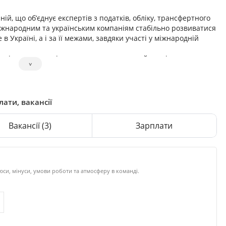
й, що обʼєднує експертів з податків, обліку, трансфертного
іжнародним та українським компаніям стабільно розвиватися
 в Україні, а і за її межами, завдяки участі у міжнародній
ирішення задачі, та, враховуючи значний досвід виконання
˅
мальніше рішення.
лати, вакансії
Вакансії
(3)
Зарплати
си, мінуси, умови роботи та атмосферу в команді.