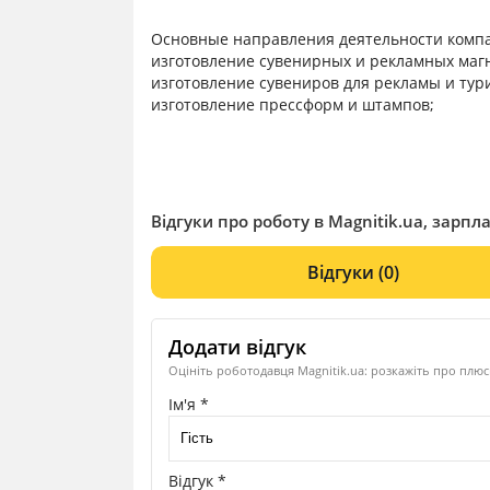
Основные направления деятельности комп
изготовление сувенирных и рекламных магн
изготовление сувениров для рекламы и тур
изготовление прессформ и штампов;
литье пластика под давлением.
Відгуки про роботу в Magnitik.ua, зарпла
Відгуки
(0)
Додати відгук
Оцініть роботодавця Magnitik.ua: розкажіть про плюс
Ім'я *
Відгук *