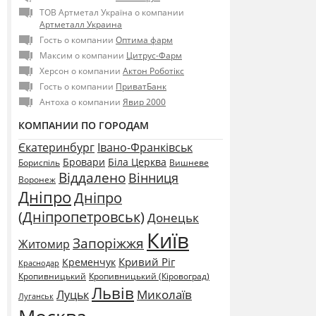
ТОВ Артметал Україна о компании
Артметалл Украина
Гость о компании
Оптима фарм
Максим о компании
Цитрус-Фарм
Херсон о компании
Актон Роботікс
Гость о компании
ПриватБанк
Антоха о компании
Явир 2000
КОМПАНИИ ПО ГОРОДАМ
Єкатеринбург
Івано-Франківськ
Бровари
Біла Церква
Бориспіль
Вишневе
Віддалено
Вінниця
Воронеж
Дніпро
Дніпро
(Дніпропетровськ)
Донецьк
Київ
Запоріжжя
Житомир
Кривий Ріг
Кременчук
Краснодар
Кропивницький
Кропивницький (Кіровоград)
Львів
Миколаїв
Луцьк
Луганськ