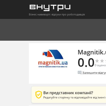
Бізнес навиворіт: відгуки про роботодавців
Magnitik
0.0
★
★
★
★
0
оцено
comment
Залишити відгу
verified_user
Ви представник компанії?
Редагуйте сторінку та відповідайте від імені 