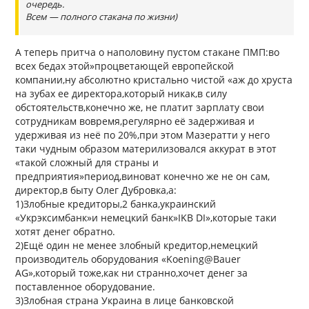
очередь.
Всем — полного стакана по жизни)
А теперь притча о наполовину пустом стакане ПМП:во
всех бедах этой»процветающей европейской
компании,ну абсолютно кристально чистой «аж до хруста
на зубах ее директора,который никак,в силу
обстоятельств,конечно же, не платит зарплату свои
сотрудникам вовремя,регулярно её задерживая и
удерживая из неё по 20%,при этом Мазератти у него
таки чудным образом материлизовался аккурат в этот
«такой сложный для страны и
предприятия»период,виноват конечно же не он сам,
директор,в быту Олег Дубровка,а:
1)Злобные кредиторы,2 банка,украинский
«Укрэксимбанк»и немецкий банк»IKB DI»,которые таки
хотят денег обратно.
2)Ещё один не менее злобный кредитор,немецкий
производитель оборудования «Koening@Bauer
AG»,который тоже,как ни странно,хочет денег за
поставленное оборудование.
3)Злобная страна Украина в лице банковской