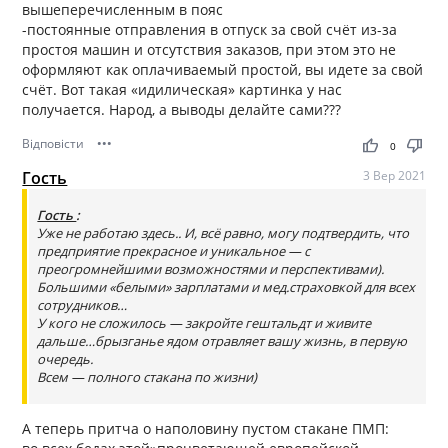
вышеперечисленным в пояс
-постоянные отправления в отпуск за свой счёт из-за
простоя машин и отсутствия заказов, при этом это не
оформляют как оплачиваемый простой, вы идете за свой
счёт. Вот такая «идилическая» картинка у нас
получается. Народ, а выводы делайте сами???
Відповісти
•••
thumb_up
thumb_down
0
Гость
3 Вер 2021
Гость
:
Уже не работаю здесь.. И, всё равно, могу подтвердить, что
предприятие прекрасное и уникальное — с
преогромнейшими возможностями и перспективами).
Большими «белыми» зарплатами и мед.страховкой для всех
сотрудников…
У кого не сложилось — закройте гештальдт и живите
дальше…брызганье ядом отравляет вашу жизнь, в первую
очередь.
Всем — полного стакана по жизни)
А теперь притча о наполовину пустом стакане ПМП: