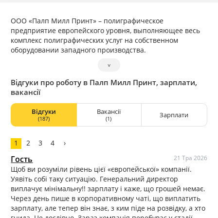
ООО «Палп Милл Принт» – полиграфическое
предприятие европейского уровня, выполняющее весь
комплекс полиграфических услуг на собственном
оборудовании западного производства.
˅
Відгуки про роботу в Палп Милл Принт, зарплати,
вакансії
Відгуки
Вакансії
Зарплати
(187)
(1)
1
2
3
4
›
Гость
21 Тра 2026
Щоб ви розуміли рівень цієї «європейської» компанії.
Уявіть собі таку ситуацію. Генеральний директор
виплачує мінімальну!! зарплату і каже, що грошей немає.
Через день пише в корпоративному чаті, що виплатить
зарплату, але тепер він знає, з ким піде на розвідку, а хто
гнида. Це дослівно. Зараз компанія перебуває у стадії