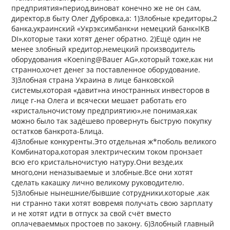
предприятия»период,виноват конечно же не он сам,
директор,в быту Олег Дубровка,а: 1)Злобные кредиторы,2
банка,украинский «Укрэксимбанк»и немецкий банк»IKB
DI»,которые таки хотят денег обратно. 2)Ещё один не
менее злобный кредитор,немецкий производитель
оборудования «Koening@Bauer AG»,который тоже,как ни
странно,хочет денег за поставленное оборудование.
3)Злобная страна Украина в лице банковской
системы,которая «давит»на иностранных инвесторов в
лице г-на Олега и всячески мешает работать его
«кристальночистому предприятию»,не понимая,как
можно было так задёшево провернуть быструю покупку
остатков банкрота-Блица.
4)Злобные конкуренты.Это отдельная ж*поболь великого
Комбинатора,которая электрическим током пронзает
всю его кристальночистую натуру.Они везде,их
много,они неназываемые и злобные.Все они хотят
сделать какашку лично великому руководителю.
5)Злобные нынешние/бывшие сотрудники,которые ,как
ни странно таки хотят вовремя получать свою зарплату
и не хотят идти в отпуск за свой счёт вместо
оплачеваеммых простоев по закону. 6)Злобный главный