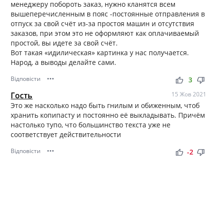
менеджеру побороть заказ, нужно кланятся всем
вышеперечисленным в пояс -постоянные отправления в
отпуск за свой счёт из-за простоя машин и отсутствия
заказов, при этом это не оформляют как оплачиваемый
простой, вы идете за свой счёт.
Вот такая «идилическая» картинка у нас получается.
Народ, а выводы делайте сами.
Відповісти
•••
thumb_up
thumb_down
3
Гость
15 Жов 2021
Это же насколько надо быть гнилым и обиженным, чтоб
хранить копипасту и постоянно её выкладывать. Причём
настолько тупо, что большинство текста уже не
соответствует действительности
Відповісти
•••
thumb_up
thumb_down
-2