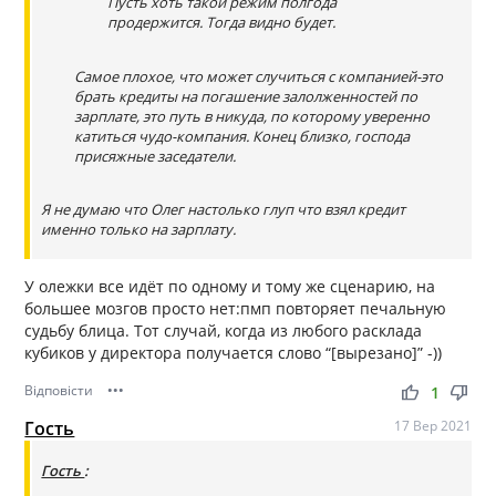
Пусть хоть такой режим полгода
продержится. Тогда видно будет.
Самое плохое, что может случиться с компанией-это
брать кредиты на погашение залолженностей по
зарплате, это путь в никуда, по которому уверенно
катиться чудо-компания. Конец близко, господа
присяжные заседатели.
Я не думаю что Олег настолько глуп что взял кредит
именно только на зарплату.
У олежки все идёт по одному и тому же сценарию, на
большее мозгов просто нет:пмп повторяет печальную
судьбу блица. Тот случай, когда из любого расклада
кубиков у директора получается слово “[вырезано]” -))
Відповісти
•••
thumb_up
thumb_down
1
Гость
17 Вер 2021
Гость
: