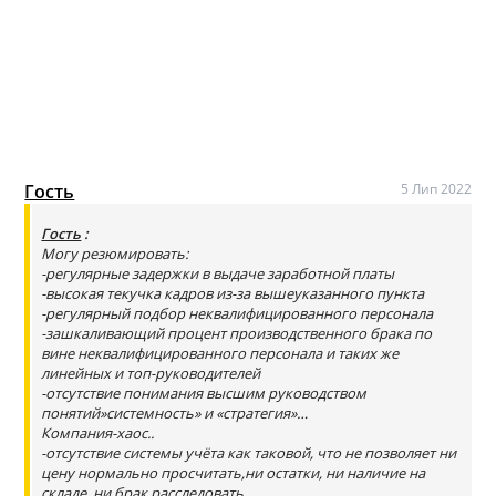
Гость
5 Лип 2022
Гость
:
Могу резюмировать:
-регулярные задержки в выдаче заработной платы
-высокая текучка кадров из-за вышеуказанного пункта
-регулярный подбор неквалифицированного персонала
-зашкаливающий процент производственного брака по
вине неквалифицированного персонала и таких же
линейных и топ-руководителей
-отсутствие понимания высшим руководством
понятий»системность» и «стратегия»…
Компания-хаос..
-отсутствие системы учёта как таковой, что не позволяет ни
цену нормально просчитать,ни остатки, ни наличие на
складе, ни брак расследовать