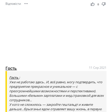
Відповісти
•••
thumb_up
thumb_down
0
Гость
11 Сер 2021
Гость
:
Уже не работаю здесь.. И, всё равно, могу подтвердить, что
предприятие прекрасное и уникальное — с
преогромнейшими возможностями и перспективами).
Большими «белыми» зарплатами и мед.страховкой для всех
сотрудников…
У кого не сложилось — закройте гештальдт и живите
дальше…брызганье ядом отравляет вашу жизнь, в первую