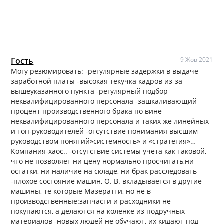
Гость
9 Жов 2021
Могу резюмировать: -регулярные задержки в выдаче
заработной платы -высокая текучка кадров из-за
вышеуказанного пункта -регулярный подбор
неквалифицированного персонала -зашкаливающий
процент производственного брака по вине
неквалифицированного персонала и таких же линейных
и топ-руководителей -отсутствие понимания высшим
руководством понятий»системность» и «стратегия»…
Компания-хаос.. -отсутствие системы учёта как таковой,
что не позволяет ни цену нормально просчитать,ни
остатки, ни наличие на складе, ни брак расследовать
-плохое состояние машин, О. В. вкладывается в другие
машины, те которые Мазератти, но не в
производственные:запчасти и расходники не
покупаются, а делаются на коленке из подручных
материалов -новых людей не обучают, их кидают под