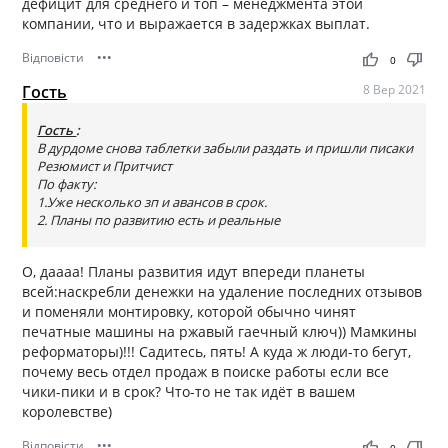
дефицит для среднего и топ – менеджмента этой
компании, что и выражается в задержках выплат.
Відповісти
•••
thumb_up
thumb_down
0
Гость
8 Вер 2021
Гость
:
В дурдоме снова таблетки забыли раздать и пришли писаки
Резюмист и Притчист
По факту:
1.Уже несколько зп и авансов в срок.
2. Планы по развитию есть и реальные
О, даааа! Планы развития идут впереди планеты
всей:наскребли денежки на удаление последних отзывов
и поменяли монтировку, которой обычно чинят
печатные машины на ржавый гаечный ключ)) Мамкины
реформаторы)!!! Садитесь, пять! А куда ж люди-то бегут,
почему весь отдел продаж в поиске работы если все
чики-пики и в срок? Что-то не так идёт в вашем
королевстве)
Відповісти
•••
thumb_up
thumb_down
0