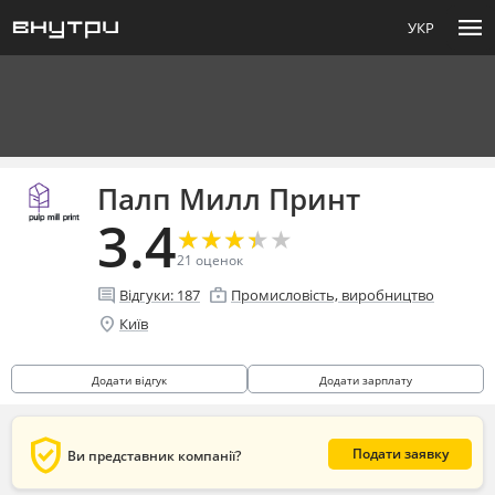
menu
УКР
Палп Милл Принт
3.4
★
★
★
★
★
★
★
★
★
★
21
оценок
comment
enterprise
Відгуки:
187
Промисловість, виробництво
location_on
Київ
Додати відгук
Додати зарплату
verified_user
Подати заявку
Ви представник компанії?