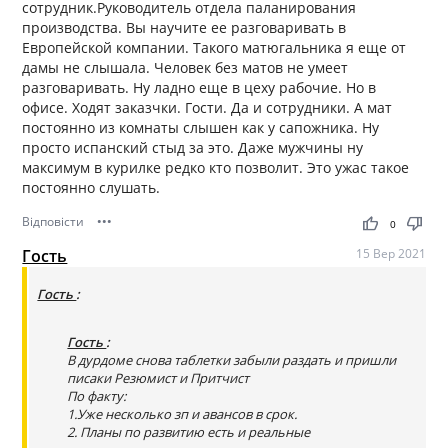
сотрудник.Руководитель отдела паланирования
производства. Вы научите ее разговаривать в
Европейской компании. Такого матюгальника я еще от
дамы не слышала. Человек без матов не умеет
разговаривать. Ну ладно еще в цеху рабочие. Но в
офисе. Ходят заказчки. Гости. Да и сотрудники. А мат
постоянно из комнаты слышен как у сапожника. Ну
просто испанский стыд за это. Даже мужчины ну
максимум в курилке редко кто позволит. Это ужас такое
постоянно слушать.
Відповісти
•••
thumb_up
thumb_down
0
Гость
15 Вер 2021
Гость
:
Гость
:
В дурдоме снова таблетки забыли раздать и пришли
писаки Резюмист и Притчист
По факту:
1.Уже несколько зп и авансов в срок.
2. Планы по развитию есть и реальные