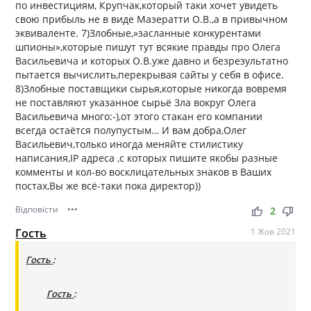
по инвестициям, Крупчак,который таки хочет увидеть
свою прибыль не в виде Мазератти О.В.,а в привычном
эквиваленте. 7)Злобные,»засланные конкурентами
шпионы»,которые пишут тут всякие правды про Олега
Васильевича и которых О.В.уже давно и безрезультатно
пытается вычислить,перекрывая сайты у себя в офисе.
8)Злобные поставщики сырья,которые никогда вовремя
не поставляют указанное сырьё Зла вокруг Олега
Васильевича много:-),от этого стакан его компании
всегда остаётся полупустым… И вам добра,Олег
Васильевич,только иногда меняйте стилистику
написания,IP адреса ,с которых пишите якобы разные
комменты и кол-во восклицательных знаков в Ваших
постах,Вы же всё-таки пока директор))
Відповісти
•••
thumb_up
thumb_down
2
Гость
1 Жов 2021
Гость
:
Гость
: