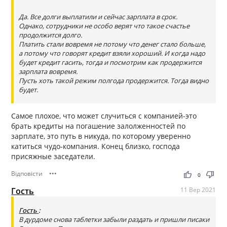
Да. Все долги выплатили и сейчас зарплата в срок.
Однако, сотрудники не особо верят что такое счастье
продолжится долго.
Платить стали вовремя не потому что денег стало больше,
а потому что говорят кредит взяли хороший. И когда надо
будет кредит гасить, тогда и посмотрим как продержится
зарплата вовремя.
Пусть хоть такой режим полгода продержится. Тогда видно
будет.
Самое плохое, что может случиться с компанией-это
брать кредиты на погашение залолженностей по
зарплате, это путь в никуда, по которому уверенно
катиться чудо-компания. Конец близко, господа
присяжные заседатели.
Відповісти
•••
thumb_up
thumb_down
0
Гость
11 Вер 2021
Гость
:
В дурдоме снова таблетки забыли раздать и пришли писаки