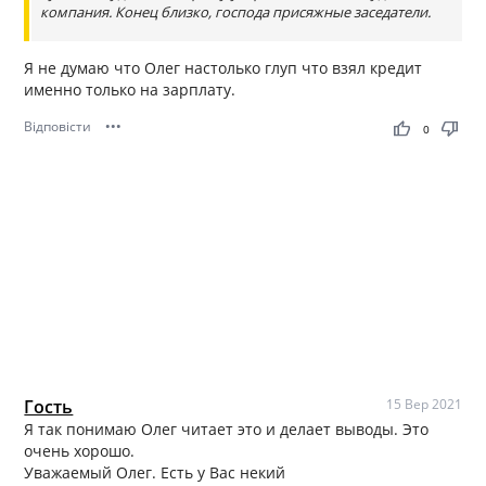
компания. Конец близко, господа присяжные заседатели.
Я не думаю что Олег настолько глуп что взял кредит
именно только на зарплату.
Відповісти
•••
thumb_up
thumb_down
0
Гость
15 Вер 2021
Я так понимаю Олег читает это и делает выводы. Это
очень хорошо.
Уважаемый Олег. Есть у Вас некий