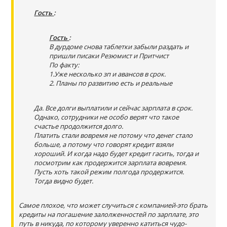
Гость
:
Гость
:
В дурдоме снова таблетки забыли раздать и
пришли писаки Резюмист и Притчист
По факту:
1.Уже несколько зп и авансов в срок.
2. Планы по развитию есть и реальные
Да. Все долги выплатили и сейчас зарплата в срок.
Однако, сотрудники не особо верят что такое
счастье продолжится долго.
Платить стали вовремя не потому что денег стало
больше, а потому что говорят кредит взяли
хороший. И когда надо будет кредит гасить, тогда и
посмотрим как продержится зарплата вовремя.
Пусть хоть такой режим полгода продержится.
Тогда видно будет.
Самое плохое, что может случиться с компанией-это брать
кредиты на погашение залолженностей по зарплате, это
путь в никуда, по которому уверенно катиться чудо-