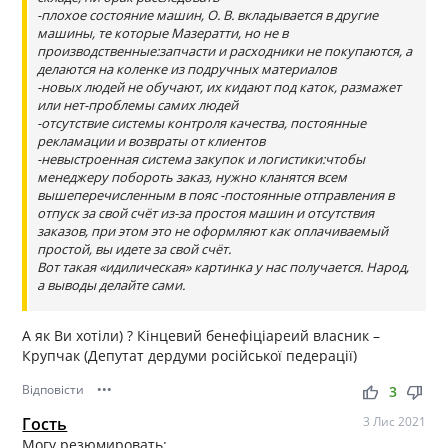
-плохое состояние машин, О. В. вкладывается в другие
машины, те которые Мазератти, но не в
производственные:запчасти и расходники не покупаются, а
делаются на коленке из подручных материалов
-новых людей не обучают, их кидают под каток, размажет
или нет-проблемы самих людей
-отсутствие системы контроля качества, постоянные
рекламации и возвраты от клиентов
-невыстроенная система закупок и логистики:чтобы
менеджеру побороть заказ, нужно кланятся всем
вышеперечисленным в пояс -постоянные отправления в
отпуск за свой счёт из-за простоя машин и отсутствия
заказов, при этом это не оформляют как оплачиваемый
простой, вы идете за свой счёт.
Вот такая «идилическая» картинка у нас получается. Народ,
а выводы делайте сами.
А як Ви хотіли) ? Кінцевий бенефіціареий власник –
Крупчак (Депутат дердуми російської педерації)
Відповісти
•••
thumb_up
thumb_down
3
Гость
3 Лис 2021
Могу резюмировать: