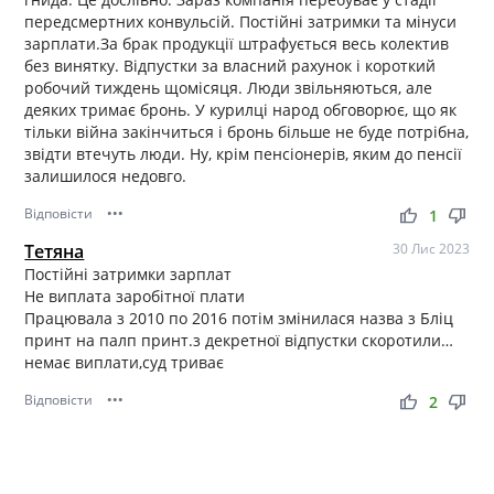
передсмертних конвульсій. Постійні затримки та мінуси
зарплати.За брак продукції штрафується весь колектив
без винятку. Відпустки за власний рахунок і короткий
робочий тиждень щомісяця. Люди звільняються, але
деяких тримає бронь. У курилці народ обговорює, що як
тільки війна закінчиться і бронь більше не буде потрібна,
звідти втечуть люди. Ну, крім пенсіонерів, яким до пенсії
залишилося недовго.
Відповісти
•••
thumb_up
thumb_down
1
Тетяна
30 Лис 2023
Постійні затримки зарплат
Не виплата заробітної плати
Працювала з 2010 по 2016 потім змінилася назва з Бліц
принт на палп принт.з декретної відпустки скоротили…
немає виплати,суд триває
Відповісти
•••
thumb_up
thumb_down
2