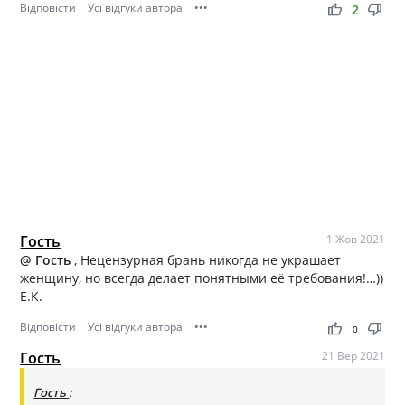
Відповісти
Усі відгуки автора
•••
thumb_up
thumb_down
2
Гость
1 Жов 2021
@ Гость
, Нецензурная брань никогда не украшает
женщину, но всегда делает понятными её требования!…))
Е.К.
Відповісти
Усі відгуки автора
•••
thumb_up
thumb_down
0
Гость
21 Вер 2021
Гость
: