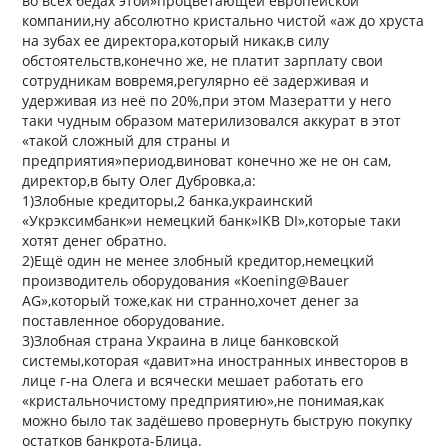
во всех бедах этой»процветающей европейской
компании,ну абсолютно кристально чистой «аж до хруста
на зубах ее директора,который никак,в силу
обстоятельств,конечно же, не платит зарплату свои
сотрудникам вовремя,регулярно её задерживая и
удерживая из неё по 20%,при этом Мазератти у него
таки чудным образом материлизовался аккурат в этот
«такой сложный для страны и
предприятия»период,виноват конечно же не он сам,
директор,в быту Олег Дубровка,а:
1)Злобные кредиторы,2 банка,украинский
«Укрэксимбанк»и немецкий банк»IKB DI»,которые таки
хотят денег обратно.
2)Ещё один не менее злобный кредитор,немецкий
производитель оборудования «Koening@Bauer
AG»,который тоже,как ни странно,хочет денег за
поставленное оборудование.
3)Злобная страна Украина в лице банковской
системы,которая «давит»на иностранных инвесторов в
лице г-на Олега и всячески мешает работать его
«кристальночистому предприятию»,не понимая,как
можно было так задёшево провернуть быструю покупку
остатков банкрота-Блица.