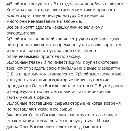
4)Злобные конкуренты.Это отдельная жопоболь великого
Комбинатора,которая электрическим током пронзает
всю его кристальночистую натуру.Они везде,их
много,они неназываемые и злобные.
Все они хотят сделать какашку лично великому
руководителю.
5)Злобные нынешние/бывшие сотрудники,которые ,как
ни странно таки хотят вовремя получать свою зарплату
и не хотят идти в отпуск за свой счёт вместо
оплачеваеммых простоев по закону.
6)Злобный главный по инвестициям, Крупчак,который
таки хочет увидеть свою прибыль не в виде Мазератти
О.В.,а в привычном эквиваленте. 7)Злобные,»засланные
конкурентами шпионы»,которые пишут тут всякие
правды про Олега Васильевича и которых О.В.уже давно
и безрезультатно пытается вычислить,перекрывая
сайты у себя в офисе.
8)Злобные поставщики сырья,которые никогда вовремя
не поставляют указанное сырьё
Зла вокруг Олега Васильевича много:-),от этого стакан
его компании всегда остаётся полупустым… И вам
добра,Олег Васильевич,только иногда меняйте