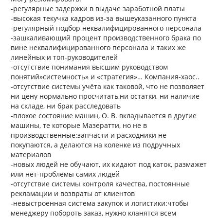
-регулярные задержки в выдаче заработной платы
-высокая текучка кадров из-за вышеуказанного пункта
-регулярный подбор неквалифицированного персонала
-зашкаливающий процент производственного брака по
вине неквалифицированного персонала и таких же
линейных и топ-руководителей
-отсутствие понимания высшим руководством
понятий»системность» и «стратегия»… Компания-хаос..
-отсутствие системы учёта как таковой, что не позволяет
ни цену нормально просчитать,ни остатки, ни наличие
на складе, ни брак расследовать
-плохое состояние машин, О. В. вкладывается в другие
машины, те которые Мазератти, но не в
производственные:запчасти и расходники не
покупаются, а делаются на коленке из подручных
материалов
-новых людей не обучают, их кидают под каток, размажет
или нет-проблемы самих людей
-отсутствие системы контроля качества, постоянные
рекламации и возвраты от клиентов
-невыстроенная система закупок и логистики:чтобы
менеджеру побороть заказ, нужно кланятся всем