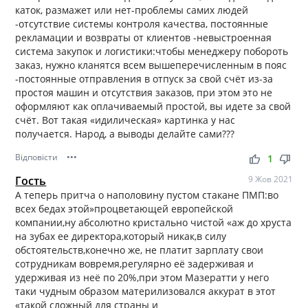
каток, размажет или нет-проблемы самих людей
-отсутствие системы контроля качества, постоянные
рекламации и возвраты от клиентов -невыстроенная
система закупок и логистики:чтобы менеджеру побороть
заказ, нужно кланятся всем вышеперечисленным в пояс
-постоянные отправления в отпуск за свой счёт из-за
простоя машин и отсутствия заказов, при этом это не
оформляют как оплачиваемый простой, вы идете за свой
счёт. Вот такая «идилическая» картинка у нас
получается. Народ, а выводы делайте сами???
Відповісти
•••
thumb_up
thumb_down
1
Гость
9 Жов 2021
А теперь притча о наполовину пустом стакане ПМП:во
всех бедах этой»процветающей европейской
компании,ну абсолютно кристально чистой «аж до хруста
на зубах ее директора,который никак,в силу
обстоятельств,конечно же, не платит зарплату свои
сотрудникам вовремя,регулярно её задерживая и
удерживая из неё по 20%,при этом Мазератти у него
таки чудным образом материлизовался аккурат в этот
«такой сложный для страны и