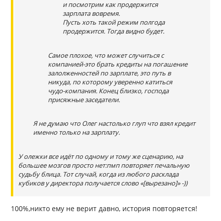
и посмотрим как продержится
зарплата вовремя.
Пусть хоть такой режим полгода
продержится. Тогда видно будет.
Самое плохое, что может случиться с
компанией-это брать кредиты на погашение
залолженностей по зарплате, это путь в
никуда, по которому уверенно катиться
чудо-компания. Конец близко, господа
присяжные заседатели.
Я не думаю что Олег настолько глуп что взял кредит
именно только на зарплату.
У олежки все идёт по одному и тому же сценарию, на
большее мозгов просто нет:пмп повторяет печальную
судьбу блица. Тот случай, когда из любого расклада
кубиков у директора получается слово «[вырезано]» -))
100%,никто ему не верит давно, история повторяется!