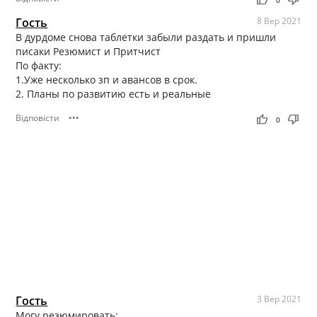
Гость
8 Вер 2021
В дурдоме снова таблетки забыли раздать и пришли
писаки Резюмист и Притчист
По факту:
1.Уже несколько зп и авансов в срок.
2. Планы по развитию есть и реальные
Відповісти
•••
thumb_up
thumb_down
0
Гость
3 Вер 2021
Могу резюмировать: