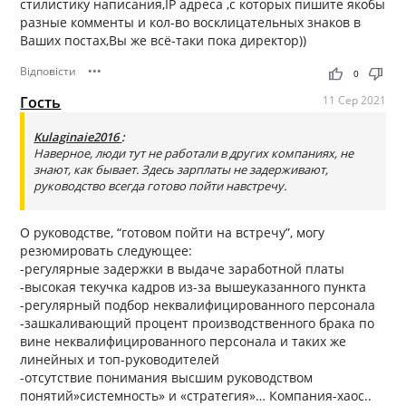
стилистику написания,IP адреса ,с которых пишите якобы
разные комменты и кол-во восклицательных знаков в
Ваших постах,Вы же всё-таки пока директор))
Відповісти
•••
thumb_up
thumb_down
0
Гость
11 Сер 2021
Kulaginaie2016
:
Наверное, люди тут не работали в других компаниях, не
знают, как бывает. Здесь зарплаты не задерживают,
руководство всегда готово пойти навстречу.
О руководстве, “готовом пойти на встречу”, могу
резюмировать следующее:
-регулярные задержки в выдаче заработной платы
-высокая текучка кадров из-за вышеуказанного пункта
-регулярный подбор неквалифицированного персонала
-зашкаливающий процент производственного брака по
вине неквалифицированного персонала и таких же
линейных и топ-руководителей
-отсутствие понимания высшим руководством
понятий»системность» и «стратегия»… Компания-хаос..