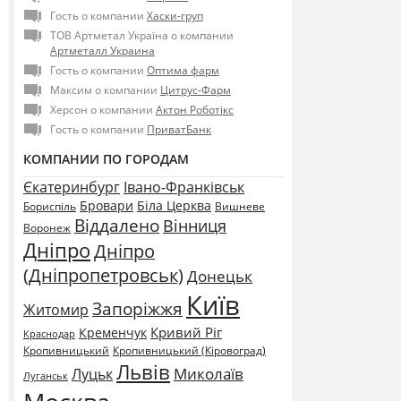
Гость о компании
Хаски-груп
ТОВ Артметал Україна о компании
Артметалл Украина
Гость о компании
Оптима фарм
Максим о компании
Цитрус-Фарм
Херсон о компании
Актон Роботікс
Гость о компании
ПриватБанк
КОМПАНИИ ПО ГОРОДАМ
Єкатеринбург
Івано-Франківськ
Бровари
Біла Церква
Бориспіль
Вишневе
Віддалено
Вінниця
Воронеж
Дніпро
Дніпро
(Дніпропетровськ)
Донецьк
Київ
Запоріжжя
Житомир
Кривий Ріг
Кременчук
Краснодар
Кропивницький
Кропивницький (Кіровоград)
Львів
Миколаїв
Луцьк
Луганськ