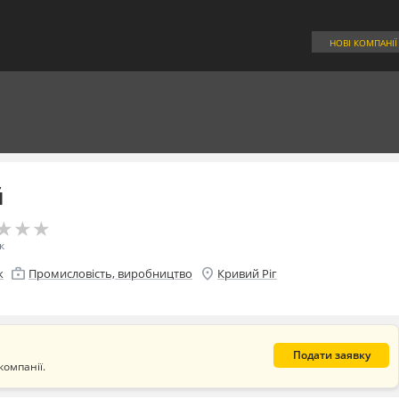
НОВІ КОМПАНІЇ
й
★
★
★
★
★
★
к
enterprise
location_on
к
Промисловість, виробництво
Кривий Ріг
Подати заявку
компанії.