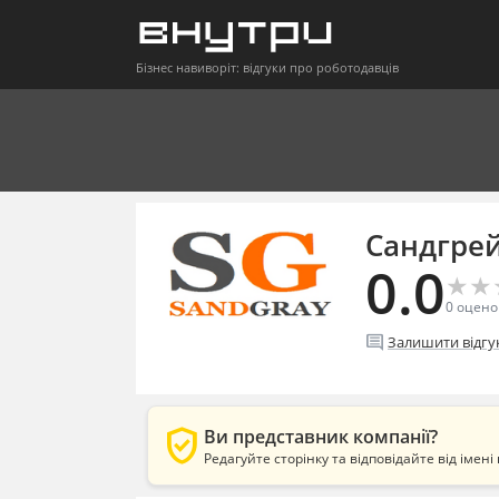
Бізнес навиворіт: відгуки про роботодавців
Сандгре
0.0
★
★
★
★
0
оцено
comment
Залишити відгу
verified_user
Ви представник компанії?
Редагуйте сторінку та відповідайте від імені 