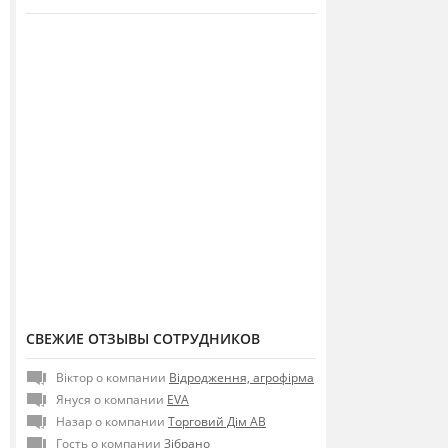
СВЕЖИЕ ОТЗЫВЫ СОТРУДНИКОВ
Віктор о компании
Відродження, агрофірма
Януся о компании
EVA
Назар о компании
Торговий Дім АВ
Гость о компании
Зібрано