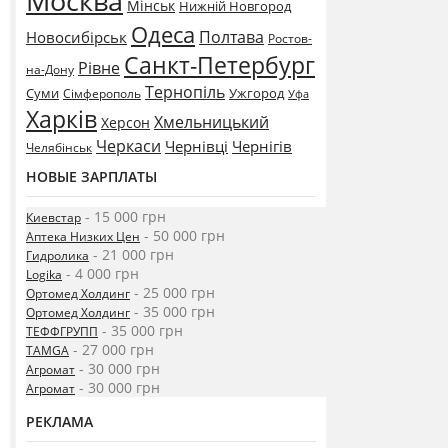
Москва
Мінськ
Нижній Новгород
Одеса
Полтава
Новосибірськ
Ростов-
Санкт-Петербург
Рівне
на-Дону
Тернопіль
Суми
Ужгород
Сімферополь
Уфа
Харків
Хмельницький
Херсон
Черкаси
Чернівці
Чернігів
Челябінськ
НОВЫЕ ЗАРПЛАТЫ
- 15 000 грн
Киевстар
- 50 000 грн
Аптека Низких Цен
- 21 000 грн
Гидролика
- 4 000 грн
Logika
- 25 000 грн
Ортомед Холдинг
- 35 000 грн
Ортомед Холдинг
- 35 000 грн
ТЕФФГРУПП
- 27 000 грн
TAMGA
- 30 000 грн
Агромат
- 30 000 грн
Агромат
РЕКЛАМА