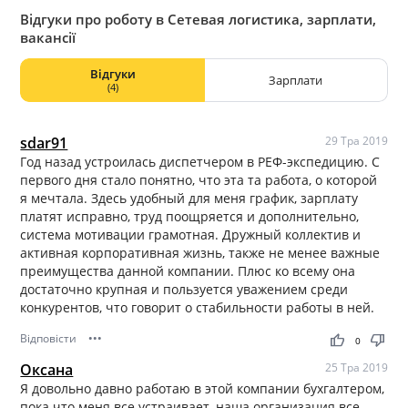
Відгуки про роботу в Сетевая логистика, зарплати,
вакансії
Відгуки
Зарплати
(4)
sdar91
29 Тра 2019
Год назад устроилась диспетчером в РЕФ-экспедицию. С
первого дня стало понятно, что эта та работа, о которой
я мечтала. Здесь удобный для меня график, зарплату
платят исправно, труд поощряется и дополнительно,
система мотивации грамотная. Дружный коллектив и
активная корпоративная жизнь, также не менее важные
преимущества данной компании. Плюс ко всему она
достаточно крупная и пользуется уважением среди
конкурентов, что говорит о стабильности работы в ней.
Відповісти
•••
thumb_up
thumb_down
0
Оксана
25 Тра 2019
Я довольно давно работаю в этой компании бухгалтером,
пока что меня все устраивает, наша организация все