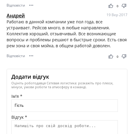
Відповісти
•••
thumb_up
thumb_down
0
Андрей
19 Вер 2017
Работаю в данной компании уже пол года, все
устраивает. Рейсов много, в любые направления.
Коллектив хороший, отзывчивый. Все возникающие
вопросы и проблемы решают в быстрые сроки. Есть своя
рем зона и своя мойка, в общем работой доволен.
Відповісти
•••
thumb_up
thumb_down
0
Додати відгук
Оцініть роботодавця Сетевая логистика: розкажіть про плюси,
мінуси, умови роботи та атмосферу в команді.
Ім'я *
Відгук *