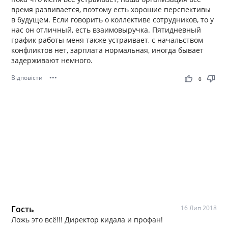
время развивается, поэтому есть хорошие перспективы
в будущем. Если говорить о коллективе сотрудников, то у
нас он отличный, есть взаимовыручка. Пятидневный
график работы меня также устраивает, с начальством
конфликтов нет, зарплата нормальная, иногда бывает
задерживают немного.
Відповісти
•••
thumb_up
thumb_down
0
Гость
16 Лип 2018
Ложь это всё!!! Директор кидала и профан!