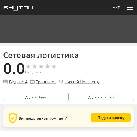
menu
УКР
Сетевая логистика
0.0
★
★
★
★
★
★
★
★
★
★
0
оценок
comment
enterprise
location_on
Відгуки:
4
Транспорт
Нижній Новгород
Додати відгук
Додати зарплату
verified_user
Подати заявку
Ви представник компанії?