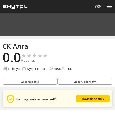
menu
УКР
СК Алга
0.0
★
★
★
★
★
★
★
★
★
★
0
оценок
comment
enterprise
location_on
1
відгук
Будівництво
Челябінськ
Додати відгук
Додати зарплату
verified_user
Подати заявку
Ви представник компанії?