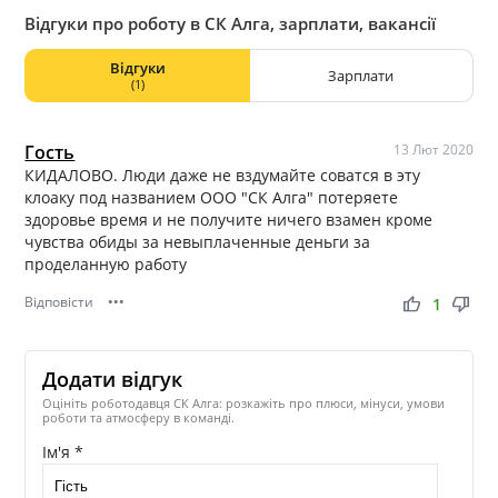
Відгуки про роботу в СК Алга, зарплати, вакансії
Відгуки
Зарплати
(1)
Гость
13 Лют 2020
КИДАЛОВО. Люди даже не вздумайте соватся в эту
клоаку под названием ООО "СК Алга" потеряете
здоровье время и не получите ничего взамен кроме
чувства обиды за невыплаченные деньги за
проделанную работу
Відповісти
•••
thumb_up
thumb_down
1
Додати відгук
Оцініть роботодавця СК Алга: розкажіть про плюси, мінуси, умови
роботи та атмосферу в команді.
Ім'я *