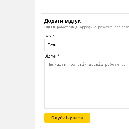
Додати відгук
Оцініть роботодавця Торрофино: розкажіть про плюси
Ім'я *
Відгук *