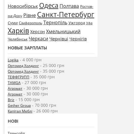
Одеса
Полтава
Новосибірськ
Ростов-
Санкт-Петербург
Рівне
на-Дону
Тернопіль
Суми
Ужгород
Сімферополь
Уфа
Харків
Хмельницький
Херсон
Черкаси
Чернівці
Чернігів
Челябінськ
НОВЫЕ ЗАРПЛАТЫ
- 4 000 грн
Logika
- 25 000 грн
Ортомед Холдинг
- 35 000 грн
Ортомед Холдинг
- 35 000 грн
ТЕФФГРУПП
- 27 000 грн
TAMGA
- 30 000 грн
Агромат
- 30 000 грн
Агромат
- 15 000 грн
Briz
- 70 000 грн
Gether Group
- 26 000 грн
Капітал Меблі
НОВІ
Трансойл