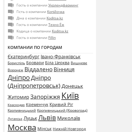
Гость о компании
Укрлендфарминг
Гість о компании
Копійочка
Діна о компании
Koditsa.kz
Гость о компании
Техно Ёж
Кодица о компании
Koditsa.kz
Гость о компании
Fillin
КОМПАНИИ ПО ГОРОДАМ
Єкатеринбург
Івано-Франківськ
Бровари
Біла Церква
Бориспіль
Вишневе
Віддалено
Вінниця
Воронеж
Дніпро
Дніпро
(Дніпропетровськ)
Донецьк
Київ
Запоріжжя
Житомир
Кривий Ріг
Кременчук
Краснодар
Кропивницький
Кропивницький (Кіровоград)
Львів
Миколаїв
Луцьк
Луганськ
Москва
Мінськ
Нижній Новгород