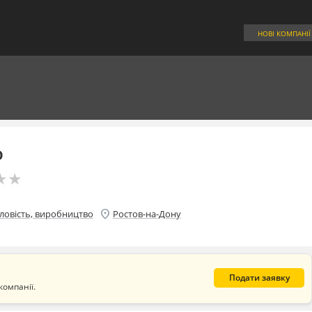
НОВІ КОМПАНІЇ
о
★
★
★
★
location_on
овість, виробництво
Ростов-на-Дону
Подати заявку
компанії.