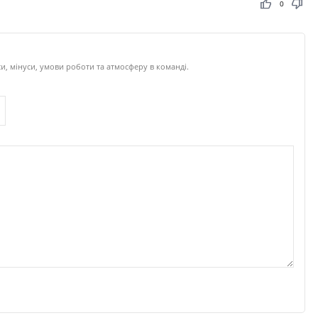
thumb_up
thumb_down
0
, мінуси, умови роботи та атмосферу в команді.