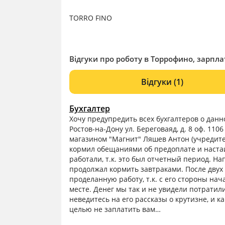
TORRO FINO
Відгуки про роботу в Торрофино, зарплат
Відгуки
(1)
Бухгалтер
Хочу предупредить всех бухгалтеров о дан
Ростов-на-Дону ул. Береговаяд, д. 8 оф. 110
магазином "Магнит" Ляшев Антон (учредите
кормил обещаниями об предоплате и настаи
работали, т.к. это был отчетный период. На
продолжал кормить завтраками. После двух
проделанную работу, т.к. с его стороны нач
месте. Денег мы так и не увидели потратили
неведитесь на его рассказы о крутизне, и к
целью не заплатить вам…