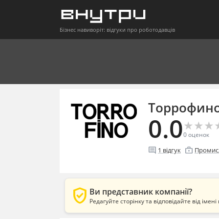
Бізнес навиворіт: відгуки про роботодавців
Торрофин
0.0
★
★
★
★
★
★
0
оценок
comment
enterprise
1
відгук
Промисл
verified_user
Ви представник компанії?
Редагуйте сторінку та відповідайте від імені 