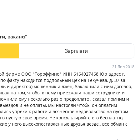
и, вакансії
Зарплати
21 Лип 2018
ной фирме ООО "Тороффино" ИНН 6164027468 Юр адрес г.
6 по факту находится подпольный цех на Текучева, д. 37 за
ль и директор) мошенник и лжец. Заключили с ним договор,
вал на том, чтобы к нему приезжали наши сотрудники и
помнили ему несколько раз о предоплате , сказал помним и
 выездов и не оплаты, мы настояли чтобы он оплатим
ались упреки к работе и всяческое недовольство на пустом
 в пустую свое время. Не консультируйте его бесплатно,
акие у него высокопоставленные друзья везде,. все обман с