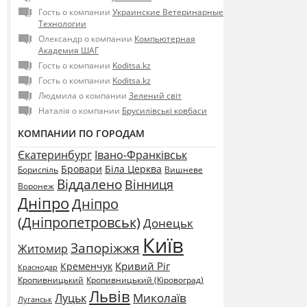
Гость о компании
Украинские Ветеринарные
Технологии
Олександр о компании
Компьютерная
Академия ШАГ
Гость о компании
Koditsa.kz
Гость о компании
Koditsa.kz
Людмила о компании
Зелений світ
Наталія о компании
Брусилівські ковбаси
КОМПАНИИ ПО ГОРОДАМ
Єкатеринбург
Івано-Франківськ
Бровари
Біла Церква
Бориспіль
Вишневе
Віддалено
Вінниця
Воронеж
Дніпро
Дніпро
(Дніпропетровськ)
Донецьк
Київ
Запоріжжя
Житомир
Кривий Ріг
Кременчук
Краснодар
Кропивницький
Кропивницький (Кіровоград)
Львів
Миколаїв
Луцьк
Луганськ