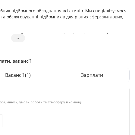
бник підйомного обладнання всіх типів. Ми спеціалізуємося
 та обслуговуванні підйомників для різних сфер: житлових,
ення — забезпечують доступність і комфорт для всіх.
˅
ідприємств і складських комплексів.
ні рішення для нестандартних потреб.
створенні безпечного та сучасного підйомного обладнання.
лати, вакансії
Вакансії
(1)
Зарплати
си, мінуси, умови роботи та атмосферу в команді.