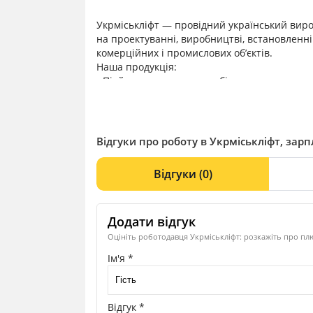
Укрміськліфт — провідний український виро
на проектуванні, виробництві, встановленні
комерційних і промислових об’єктів.
Наша продукція:
• Підйомники для маломобільних груп насел
• Вантажні підйомники — для промислових п
• Спеціалізовані підйомники — індивідуаль
Укрміськліфт — це ваш надійний партнер у 
Відгуки про роботу в Укрміськліфт, зарп
Відгуки
(0)
Додати відгук
Оцініть роботодавця Укрміськліфт: розкажіть про плю
Ім'я *
Відгук *