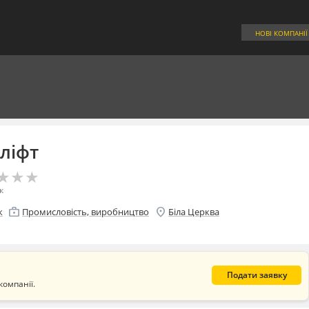
НОВІ КОМПАНІЇ
ліфт
★
★
★
★
★
★
к
enterprise
location_on
к
Промисловість, виробництво
Біла Церква
Подати заявку
компанії.