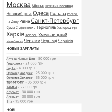
Москва
Мінськ
Нижній Новгород
Одеса
Полтава
Новосибірськ
Ростов-
Санкт-Петербург
Рівне
на-Дону
Тернопіль
Суми
Ужгород
Сімферополь
Уфа
Харків
Хмельницький
Херсон
Черкаси
Чернівці
Чернігів
Челябінськ
НОВЫЕ ЗАРПЛАТЫ
- 50 000 грн
Аптека Низких Цен
- 21 000 грн
Гидролика
- 4 000 грн
Logika
- 25 000 грн
Ортомед Холдинг
- 35 000 грн
Ортомед Холдинг
- 35 000 грн
ТЕФФГРУПП
- 27 000 грн
TAMGA
- 30 000 грн
Агромат
- 30 000 грн
Агромат
- 15 000 грн
Briz
НОВІ