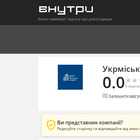
Бізнес навиворіт: відгуки про роботодавців
Укрміськ
0.0
★
★
★
★
0
оцено
comment
Залишити відгу
verified_user
Ви представник компанії?
Редагуйте сторінку та відповідайте від імені 