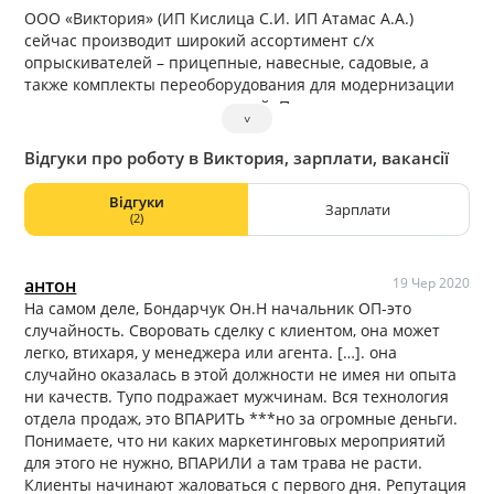
ООО «Виктория» (ИП Кислица С.И. ИП Атамас А.А.)
сейчас производит широкий ассортимент с/х
опрыскивателей – прицепные, навесные, садовые, а
также комплекты переоборудования для модернизации
традиционных опрыскивателей. Предприятие
˅
зарекомендовало себя как новатор в области разработки
МО и УМО распылителей, а также зерноочистки,
Відгуки про роботу в Виктория, зарплати, вакансії
основанной на авиационных методиках воздушных
потоков.
Відгуки
Зарплати
(2)
антон
19 Чер 2020
На самом деле, Бондарчук Он.Н начальник ОП-это
случайность. Своровать сделку с клиентом, она может
легко, втихаря, у менеджера или агента. […]. она
случайно оказалась в этой должности не имея ни опыта
ни качеств. Тупо подражает мужчинам. Вся технология
отдела продаж, это ВПАРИТЬ ***но за огромные деньги.
Понимаете, что ни каких маркетинговых мероприятий
для этого не нужно, ВПАРИЛИ а там трава не расти.
Клиенты начинают жаловаться с первого дня. Репутация