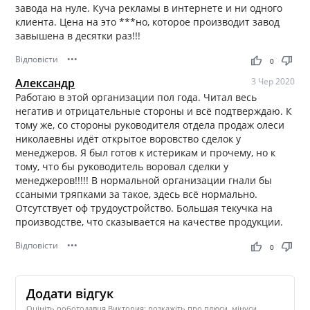
завода на нуле. Куча рекламы в интернете и ни одного
клиента. Цена на это ***но, которое производит завод
завышена в десятки раз!!!
Відповісти
•••
thumb_up
thumb_down
0
Александр
3 Чер 2020
Работаю в этой организации пол года. Читал весь
негатив и отрицательные стороны и всё подтверждаю. К
тому же, со стороны руководителя отдела продаж олеси
николаевны идёт открытое воровство сделок у
менеджеров. Я был готов к истерикам и прочему, но к
тому, что бы руководитель воровал сделки у
менеджеров!!!!! В нормальной организации гнали бы
ссаными тряпками за такое, здесь всё нормально.
Отсутствует оф трудоустройство. Большая текучка на
производстве, что сказывается на качестве продукции.
Відповісти
•••
thumb_up
thumb_down
0
Додати відгук
Оцініть роботодавця Виктория: розкажіть про плюси, мінуси,