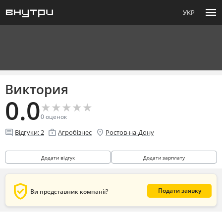
menu
УКР
Виктория
0.0
★
★
★
★
★
★
★
★
★
★
0
оценок
comment
enterprise
location_on
Відгуки:
2
Агробізнес
Ростов-на-Дону
Додати відгук
Додати зарплату
verified_user
Подати заявку
Ви представник компанії?