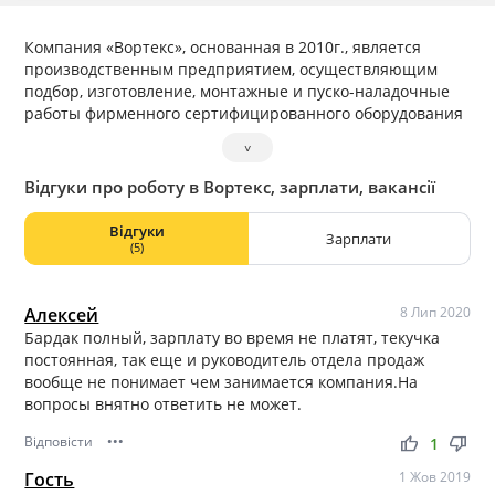
Компания «Вортекс», основанная в 2010г., является
производственным предприятием, осуществляющим
подбор, изготовление, монтажные и пуско-наладочные
работы фирменного сертифицированного оборудования
из стеклопластика, а также расчет, проектирование и
˅
изготовление очистных сооружений. Производственные
площади более 3000 м2, команда квалифицированных
Відгуки про роботу в Вортекс, зарплати, вакансії
специалистов и новейшее оборудование, позволило
компании «Вортекс» выйти на федеральный уровень и
Відгуки
Зарплати
зарекомендовать себя как производителя
(5)
высококачественного продукта.
Алексей
8 Лип 2020
Бардак полный, зарплату во время не платят, текучка
постоянная, так еще и руководитель отдела продаж
вообще не понимает чем занимается компания.На
вопросы внятно ответить не может.
Відповісти
•••
thumb_up
thumb_down
1
Гость
1 Жов 2019