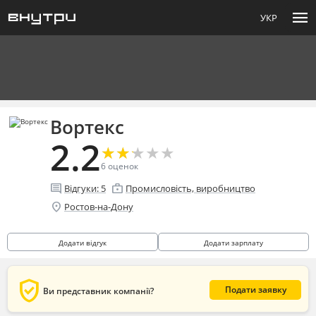
menu
УКР
Вортекс
2.2
★
★
★
★
★
★
★
★
★
★
6
оценок
comment
enterprise
Відгуки:
5
Промисловість, виробництво
location_on
Ростов-на-Дону
Додати відгук
Додати зарплату
verified_user
Подати заявку
Ви представник компанії?