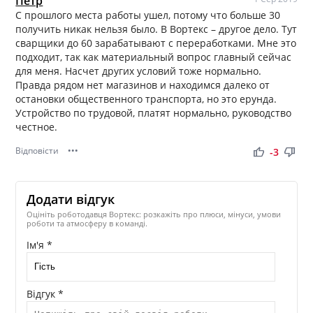
Петр
С прошлого места работы ушел, потому что больше 30
получить никак нельзя было. В Вортекс – другое дело. Тут
сварщики до 60 зарабатывают с переработками. Мне это
подходит, так как материальный вопрос главный сейчас
для меня. Насчет других условий тоже нормально.
Правда рядом нет магазинов и находимся далеко от
остановки общественного транспорта, но это ерунда.
Устройство по трудовой, платят нормально, руководство
честное.
Відповісти
•••
thumb_up
thumb_down
-3
Додати відгук
Оцініть роботодавця Вортекс: розкажіть про плюси, мінуси, умови
роботи та атмосферу в команді.
Ім'я *
Відгук *