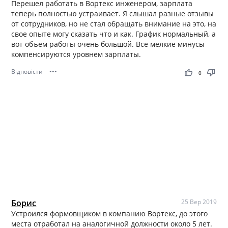
Перешел работать в Вортекс инженером, зарплата
теперь полностью устраивает. Я слышал разные отзывы
от сотрудников, но не стал обращать внимание на это, на
свое опыте могу сказать что и как. График нормальный, а
вот объем работы очень большой. Все мелкие минусы
компенсируются уровнем зарплаты.
Відповісти
•••
thumb_up
thumb_down
0
Борис
25 Вер 2019
Устроился формовщиком в компанию Вортекс, до этого
места отработал на аналогичной должности около 5 лет.