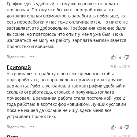
График здесь удобный, к тому же хорошо что оплата
почасовая. Потому что бывают переработки, а это
дополнительная возможность заработать побольше, то
есть переработки у нас тоже оплачиваются. Но никто не
заставляет, это добровольно. Требования конечно были
высокие, но повторюсь что опыт у меня уже был. Пока
жаловаться не могу на работу, зарплата выплачивается
полностью и вовремя.
Відповісти
•••
thumb_up
thumb_down
0
Григорий
19 Вер 2019
Устраивался на работу в вортекс временно чтобы
подзаработать, но параллельно присматривал другие
варианты. Работа устраивала так как график удобный и
сколько отработаешь, столько и получишь (оплата
почасовая). Временная работа стала постоянной, уже 2
года работаю в вортекс формовщиком. Лучших условий
пока не нашел да больше не ищу, здесь меня всё
устраивает полностью.
Відповісти
•••
thumb_up
thumb_down
-4
1 Сер 2019