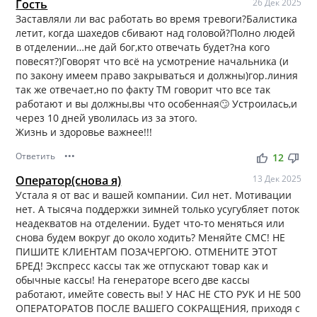
Гость
26 Дек 2025
Заставляли ли вас работать во время тревоги?Балистика
летит, когда шахедов сбивают над головой?Полно людей
в отделении…не дай бог,кто отвечать будет?на кого
повесят?)Говорят что всё на усмотрение начальника (и
по закону имеем право закрываться и должны)гор.линия
так же отвечает,но по факту ТМ говорит что все так
работают и вы должны,вы что особенная🙄 Устроилась,и
через 10 дней уволилась из за этого.
Жизнь и здоровье важнее!!!
Ответить
•••
thumb_up
thumb_down
12
Оператор(снова я)
13 Дек 2025
Устала я от вас и вашей компании. Сил нет. Мотивации
нет. А тысяча поддержки зимней только усугубляет поток
неадекватов на отделении. Будет что-то меняться или
снова будем вокруг до около ходить? Меняйте СМС! НЕ
ПИШИТЕ КЛИЕНТАМ ПОЗАЧЕРГОЮ. ОТМЕНИТЕ ЭТОТ
БРЕД! Экспресс кассы так же отпускают товар как и
обычные кассы! На генераторе всего две кассы
работают, имейте совесть вы! У НАС НЕ СТО РУК И НЕ 500
ОПЕРАТОРАТОВ ПОСЛЕ ВАШЕГО СОКРАЩЕНИЯ, приходя с