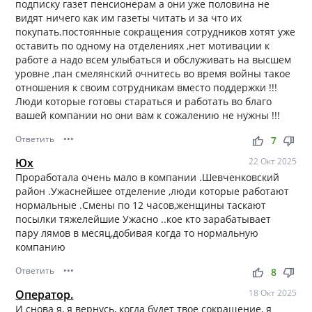
подписку газет пенсионерам а они уже половина не
видят ничего как им газеты читать и за что их
покупать.постоянные сокращения сотрудников хотят уже
оставить по одному на отделениях ,нет мотивации к
работе а надо всем улыбаться и обслуживать на высшем
уровне ,пан смелянский очнитесь во время войны такое
отношения к своим сотрудникам вместо поддержки !!!
Люди которые готовы стараться и работать во благо
вашей компании но они вам к сожалению не нужны !!!
Ответить
•••
thumb_up
thumb_down
7
Юх
22 Окт 2025
Проработала очень мало в компании .Шевченковский
район .Ужаснейшее отделение ,люди которые работают
нормальные .Смены по 12 часов,женщины таскают
посылки тяжелейшие Ужасно ..кое кто зарабатывает
пару лямов в месяц,добивая когда то нормальную
компанию
Ответить
•••
thumb_up
thumb_down
8
Оператор.
18 Окт 2025
И снова я, я вернусь, когда будет твое сокращение, я