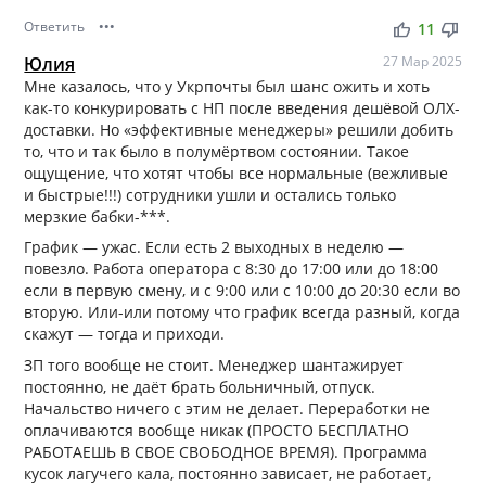
Ответить
•••
thumb_up
thumb_down
11
Юлия
27 Мар 2025
Мне казалось, что у Укрпочты был шанс ожить и хоть
как-то конкурировать с НП после введения дешёвой ОЛХ-
доставки. Но «эффективные менеджеры» решили добить
то, что и так было в полумёртвом состоянии. Такое
ощущение, что хотят чтобы все нормальные (вежливые
и быстрые!!!) сотрудники ушли и остались только
мерзкие бабки-***.
График — ужас. Если есть 2 выходных в неделю —
повезло. Работа оператора с 8:30 до 17:00 или до 18:00
если в первую смену, и с 9:00 или с 10:00 до 20:30 если во
вторую. Или-или потому что график всегда разный, когда
скажут — тогда и приходи.
ЗП того вообще не стоит. Менеджер шантажирует
постоянно, не даёт брать больничный, отпуск.
Начальство ничего с этим не делает. Переработки не
оплачиваются вообще никак (ПРОСТО БЕСПЛАТНО
РАБОТАЕШЬ В СВОЕ СВОБОДНОЕ ВРЕМЯ). Программа
кусок лагучего кала, постоянно зависает, не работает,