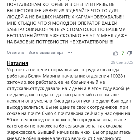
ПОЧТАЛЬОНАМ КОТОРЫЕ И В СНЕГ И В ГРЯЗЬ, ВЫ
ВЫШЕСТОЯЩЕЕ ИЗВЕРГИ!!!!СДЕЛАЙТЕ ЧТО-ТО ДЛЯ
ЛЮДЕЙ А НЕ ВАШИХ НАБИТЫХ КАРМАНОВ!!ХАБАЛЫ!!!
МНЕ СТЫДНО ЧТО Я МОЛОДОЙ ОПЕРАТОР ВАШЕЙ
ЗАБЕГАЛОВКИ,КОНФЕТЫ?А СТОМАТОЛОГ ПО ВАШЕМУ
БЕСПЛАТНЫЙ!????Я УЖЕ СКОЛЬКО НА УП У МЕНЯ ДАЖЕ
НА БАЗОВЫЕ ПОТРЕБНОСТИ НЕ ХВАТАЕТ!ВОРЫ!!!!
Ответить
Все отзывы автора
•••
thumb_up
thumb_down
7
Наталия
28 Сен 2025
Укр почта не ценит нормальных сотрудников.когда
работала Белич Марина начальник отделения 10028 г
житомир.все работало, ее на больничный не
отпускали.отпуск давали на 7 дней а в этом году вообще
не дали даже тогда когда сын раненый в госпитале
лежал и она умоляла Киев дать отпуск .не дали был один
выход уволиться. Вы не цените своих сотрудников .при
союзе на почте было 4 почтальона сейчас у нас один на
50 км. велосипед не положен ,бо городская зона, выше
категория не положена бо сельская зона, так сказала
Жареховская. Бывший нач.в кавычках. Вы определитесь
киев.где обещанные электро велики от Смелянского