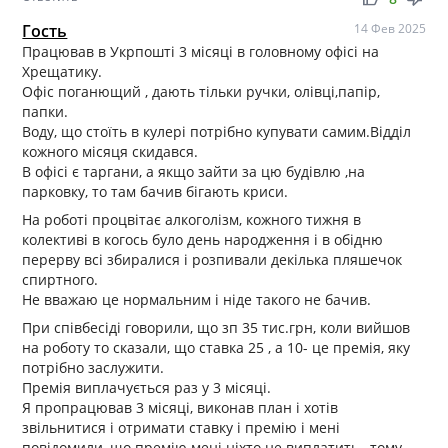
Гость
14 Фев 2025
Працював в Укрпошті 3 місяці в головному офісі на
Хрещатику.
Офіс поганющий , дають тільки ручки, олівці,папір,
папки.
Воду, що стоїть в кулері потрібно купувати самим.Відділ
кожного місяця скидався.
В офісі є таргани, а якщо зайти за цю будівлю ,на
парковку, то там бачив бігають криси.
На роботі процвітає алкоголізм, кожного тижня в
колективі в когось було день народження і в обідню
перерву всі збиралися і розпивали декілька пляшечок
спиртного.
Не вважаю це нормальним і ніде такого не бачив.
При співбесіді говорили, що зп 35 тис.грн, коли вийшов
на роботу то сказали, що ставка 25 , а 10- це премія, яку
потрібно заслужити.
Премія виплачується раз у 3 місяці.
Я пропрацював 3 місяці, виконав план і хотів
звільнитися і отримати ставку і премію і мені
повідомили, що премію мені ніхто не виплатить , тому