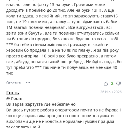
вчасно , але по факту 13 на руки . Грязними може
доходити з премією до 20 тис. Але на руки 13!!!! . А ще
коли ти здаєш в пенсійний , то зп зараховують ставку15
тис , не 19 грязними , а ставку … тупо відмивають бабки .
ТМ взагалі повний неадекват . Все вигружається , всі
звіти вони бачуть , але ти повинен отчитуватись скільки
ти батончиків продав , бо якщо не будешь то всьо .. тобі
*** бо тебе з гівном змішають і розкажуть , який ти
херовий бо продала 1, а не 10 як по плану . Я за пів року
просто вигоріла . 10 років все було прекрасно , а потом
все , абсурд почався такий шо це брєд . Не йдіть сюда , бо
тут пребагато *** так наче ти получаєшь не меньше 40
тис
Ответить
•••
thumb_up
thumb_down
2
Гость
26 Июн 2026
@ Гость
,
Ви зараз жартуєте ?це небезпечно!
Ви щось путаєте робота оператором почти то не бурова і
чого це людина яка працює на пошті повинна дихати
вихлопами ,це не ніжність,а нормальні умови праці,за
таку оплату ще й.