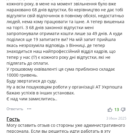
кожного року, в мене на момент звільнення було вже
нараховано 68 днів вдпустки, бо керівництво не дає тобі
відгуляти свій відпочинок в повному обсязі, недостатньо
людей, нема кому працювати та ішне. А тепер вишенька
на торті. З 68 днів законної відпустки мені
запропонували отримати кошти лише за 49 днів. А куди
поділися ще 19 запитаєте ви? На мій запит прийшла
якась незрозуміла відповідь з Вінниці, де тепер
знаходиться наш найпрофессійний відділ кадрів, що
тепер у нас (!?) є кожного року дні відпустки, які не
підлягать до оплати.
У грошовому єквіваленті ця сума приблизно складає
10000 гривень.
Буду звертатися до суду.
Ну а всім пошуковцям роботи у організації АТ Укрпошта
бажаю успіхів в інших установах.
Є над чим замислитись..
Ответить
•••
thumb_up
thumb_down
13
Гость
3 Июн 2025
Могу оставить отзыв со стороны уже административного
персонала. Если вы решитесь идти работать в эту