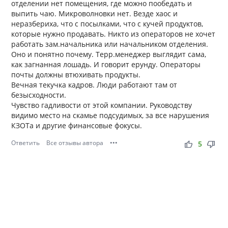
отделении нет помещения, где можно пообедать и
выпить чаю. Микроволновки нет. Везде хаос и
неразбериха, что с посылками, что с кучей продуктов,
которые нужно продавать. Никто из операторов не хочет
работать зам.начальника или начальником отделения.
Оно и понятно почему. Терр.менеджер выглядит сама,
как загнанная лошадь. И говорит ерунду. Операторы
почты должны втюхивать продукты.
Вечная текучка кадров. Люди работают там от
безысходности.
Чувство гадливости от этой компании. Руководству
видимо место на скамье подсудимых, за все нарушения
КЗОТа и другие финансовые фокусы.
Ответить
Все отзывы автора
•••
thumb_up
thumb_down
5