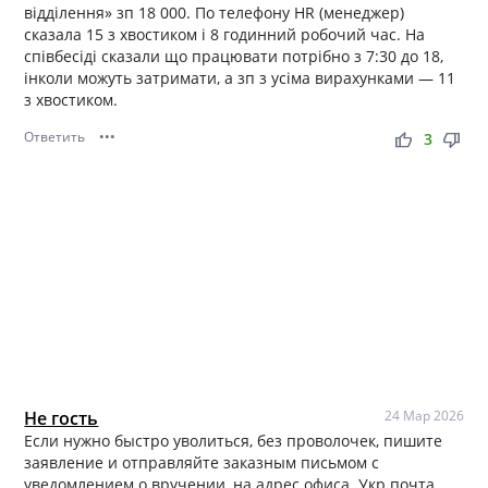
відділення» зп 18 000. По телефону HR (менеджер)
сказала 15 з хвостиком і 8 годинний робочий час. На
співбесіді сказали що працювати потрібно з 7:30 до 18,
інколи можуть затримати, а зп з усіма вирахунками — 11
з хвостиком.
Ответить
•••
thumb_up
thumb_down
3
Не гость
24 Мар 2026
Если нужно быстро уволиться, без проволочек, пишите
заявление и отправляйте заказным письмом с
уведомлением о вручении, на адрес офиса. Укр почта