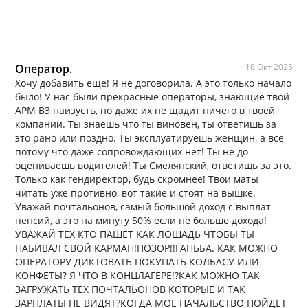
Оператор.
18 Окт 2025
Хочу добавить еще! Я не договорила. А это только начало
было! У нас были прекрасные операторы, знающие твой
АРМ ВЗ наизусть, но даже их не щадит ничего в твоей
компании. Ты знаешь что ты виновен, ты ответишь за
это рано или поздно. Ты эксплуатируешь женщин, а все
потому что даже сопровождающих нет! Ты не до
оцениваешь водителей! Ты Смелянский, ответишь за это.
Только как гендиректор, будь скромнее! Твои маты
читать уже противно, вот такие и стоят на вышке.
Уважай почтальонов, самый большой доход с выплат
пенсий, а это на минуту 50% если не больше дохода!
УВАЖАЙ ТЕХ КТО ПАШЕТ КАК ЛОШАДЬ ЧТОБЫ ТЫ
НАБИВАЛ СВОЙ КАРМАН!ПОЗОР!!ГАНЬБА. КАК МОЖНО
ОПЕРАТОРУ ДИКТОВАТЬ ПОКУПАТЬ КОЛБАСУ ИЛИ
КОНФЕТЫ? Я ЧТО В КОНЦЛАГЕРЕ!?КАК МОЖНО ТАК
ЗАГРУЖАТЬ ТЕХ ПОЧТАЛЬОНОВ КОТОРЫЕ И ТАК
ЗАРПЛАТЫ НЕ ВИДЯТ?КОГДА МОЕ НАЧАЛЬСТВО ПОЙДЕТ