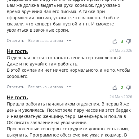
Вам же должна выдать на руки корешок, где указано
время вручения Вашего письма. А также при
оформлении письма, укажите, что вложено. Чтоб не
сказали, что конверт был пустой и т п. И сможете
уволиться в законные сроки.
Ответить
Все отзывы автора
•••
thumb_up
thumb_down
3
Не гость
24 Мар 2026
Отдельная песня это таскать генератор тяжеленный.
Даже и не думайте там работать.
В этой компании нет ничего нормального, а не то, чтобы
хорошего.
Ответить
Все отзывы автора
•••
thumb_up
thumb_down
2
Не гость
24 Мар 2026
Пришла работать начальником отделения. В первый же
день и уволилась. Посмотрела пару часов на этот бардак
и неадекватную женщину, терр. менеджера, и пошла в
ОК писать заявление на увольнение.
Просроченные консервы сотрудники должны есть сами,
выкупать. Программное обеспечение ужас и кошмар. В