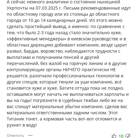
А сейчас немного аналитики о состоянии нынешней
Укрпочты на 07.03.2025 г. Письма рекомендованные идут
по областному городу или из столицы до областного
города от 10 до 14 каледнарных дней. Из этого можно
сделать простейший вывод, а именно: по сравнению с
тем, что было 2-3 года назад стало значительно хуже,
«эффективные менеджеры» в киевском руководстве и в
областных дирекциях добивают компанию, везде царит
развал, бардак, воровство, наблюдаются трудности с
выплатами и получанием пенсий и другий
перечислений, без жалоб на горячую линию и в другие
контролирующие органы НИЧЕГО практически НЕ
решается, разогнали профессиональных технологов и
других спецов, которые тянули за уши компанию, всё
становится хуже и хуже. Бегите оттуда пока не поздно,
оставшимся могут начать не выплачиваться зарплаты и
вы на годы! погрязнете в судебных тяжбах либо же на
вас спишут материальные убытки компании, сделав вас
материально ответственными задним числом. Этот
Титаник тонет, а кормовая часть вот-вот отломится и
рухнет в воду!
Ответить
•••
thumb_up
thumb_down
10