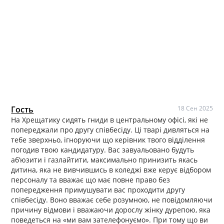
Гость
18 Сен 2025
На Хрещатику сидять гниди в центральному офісі, які не
попереджали про другу співбесіду. Ці тварі дивляться на
тебе зверхньо, ігноруючи що керівник твого відділення
погодив твою кандидатуру. Вас завуальовано будуть
аб’юзити і газлайтити, максимально принизить якась
дитина, яка не вивчившись в коледжі вже керує відбором
персоналу та вважає що має повне право без
попередження примушувати вас проходити другу
співбесіду. Воно вважає себе розумною, не повідомляючи
причину відмови і вважаючи дорослу жінку дурепою, яка
поведеться на «ми вам зателефонуємо». При тому що ви