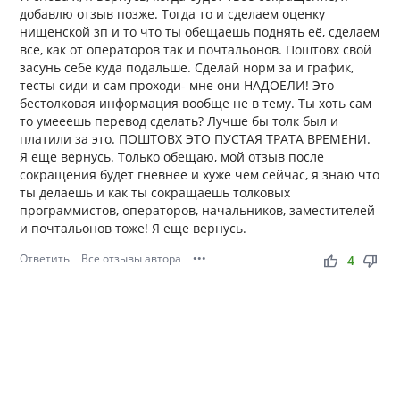
добавлю отзыв позже. Тогда то и сделаем оценку
нищенской зп и то что ты обещаешь поднять её, сделаем
все, как от операторов так и почтальонов. Поштовх свой
засунь себе куда подальше. Сделай норм за и график,
тесты сиди и сам проходи- мне они НАДОЕЛИ! Это
бестолковая информация вообще не в тему. Ты хоть сам
то умееешь перевод сделать? Лучше бы толк был и
платили за это. ПОШТОВХ ЭТО ПУСТАЯ ТРАТА ВРЕМЕНИ.
Я еще вернусь. Только обещаю, мой отзыв после
сокращения будет гневнее и хуже чем сейчас, я знаю что
ты делаешь и как ты сокращаешь толковых
программистов, операторов, начальников, заместителей
и почтальонов тоже! Я еще вернусь.
Ответить
Все отзывы автора
•••
thumb_up
thumb_down
4