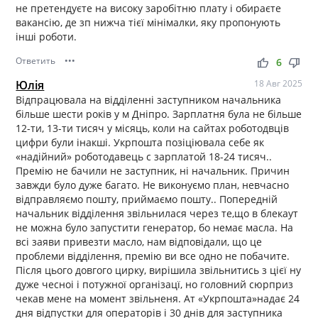
не претендуєте на високу заробітню плату і обираєте
вакансію, де зп нижча тієї мінімалки, яку пропонують
інші роботи.
Ответить
•••
thumb_up
thumb_down
6
Юлія
18 Авг 2025
Відпрацювала на відділенні заступником начальника
більше шести років у м Дніпро. Зарплатня була не більше
12-ти, 13-ти тисяч у місяць, коли на сайтах роботодвців
цифри були інакші. Укрпошта позіціювала себе як
«надійний» роботодавець с зарплатой 18-24 тисяч..
Премію не бачили не заступник, ні начальник. Причин
завжди було дуже багато. Не виконуємо план, невчасно
відправляємо пошту, приймаємо пошту.. Попередній
начальник відділення звільнилася через те,що в блекаут
не можна було запустити генератор, бо немає масла. На
всі заяви привезти масло, нам відповідали, що це
проблеми відділення, премію ви все одно не побачите.
Після цього довгого цирку, вирішила звільнитись з цієї ну
дуже чесноі і потужної організацї, но головний сюрприз
чекав мене на момент звільненя. Ат «Укрпошта»надає 24
дня відпустки для операторів і 30 днів для заступника