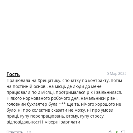
Гость
5 Мар 2025
Працювала на Хрещатику, спочатку по контракту, потім
на постійній основі, на місці, де люди до мене
працювали по 2 місяці, протрималася рік і звільнилася.
Ніякого нормованого робочого дня, начальники різні,
головний бухгалтер була *** ще та, нічого хорошого не
було, ні про колектив сказати не можу, ні про умови
праці, купу перепрацювань, втому, купу стресу,
відповідальності і мізерні зарплати
Ответить
•••
thumb_up
thumb_down
8