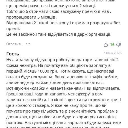
що премія рахується і виплачується 2 місяці.
Тобто що б отримати свою заслужену премію я мав ,
пропрацювати 5 місяців .
Відпрацював 2 тижні по закону.І отримав розрахунок без
премії.
Це не законно.І таке відбувається в держ.організації.
Ответить
•••
thumb_up
thumb_down
16
Гость
7 Фев 2025
Ну а я залишу відгук про роботу операторм гарячої лінії.
Схема нехитра. На початку вам обіцяють зарплату в
перший місяць 10000 грн. Потім кажуть, що насправді
оплата буде погодинна. Ви встановлюєте графік роботи,
але менеджер майже кожен день вилогинює вас,
мотивуючи «слабким навантаженням» і ви відпочиваєте.
Гроші за ваші години капають менеджеру, а вам
залишаться копійки. І в кінці з десяти ви отримаєте три. І
це з кожного стажера. Я вже не кажу про те, що ви
почуєте про таку кількість та різноманітність проблем з
доставкою, що ви ніколи не будете користуватись цією
поштою. Наступні місяці ваша зарплата буде залежатиме