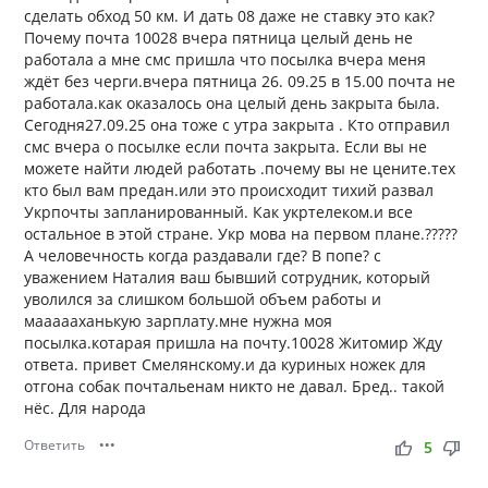
сделать обход 50 км. И дать 08 даже не ставку это как?
Почему почта 10028 вчера пятница целый день не
работала а мне смс пришла что посылка вчера меня
ждёт без черги.вчера пятница 26. 09.25 в 15.00 почта не
работала.как оказалось она целый день закрыта была.
Сегодня27.09.25 она тоже с утра закрыта . Кто отправил
смс вчера о посылке если почта закрыта. Если вы не
можете найти людей работать .почему вы не цените.тех
кто был вам предан.или это происходит тихий развал
Укрпочты запланированный. Как укртелеком.и все
остальное в этой стране. Укр мова на первом плане.?????
А человечность когда раздавали где? В попе? с
уважением Наталия ваш бывший сотрудник, который
уволился за слишком большой объем работы и
маааааханькую зарплату.мне нужна моя
посылка.котарая пришла на почту.10028 Житомир Жду
ответа. привет Смелянскому.и да куриных ножек для
отгона собак почтальенам никто не давал. Бред.. такой
нёс. Для народа
Ответить
•••
thumb_up
thumb_down
5