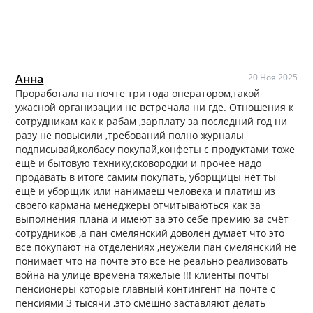
Анна
20 Ноя 2025
Проработала на почте три года оператором,такой
ужасной организации не встречала ни где. Отношения к
сотрудникам как к рабам ,зарплату за последний год ни
разу не повысили ,требований полно журналы
подписывай,колбасу покупай,конфеты с продуктами тоже
ещё и бытовую технику,сковородки и прочее надо
продавать в итоге самим покупать, уборщицы нет ты
ещё и уборщик или нанимаеш человека и платиш из
своего кармана менеджеры отчитываються как за
выполнения плана и имеют за это себе премию за счёт
сотрудников ,а пан смелянский доволен думает что это
все покупают на отделениях ,неужели пан смелянский не
понимает что на почте это все не реально реализовать
война на улице времена тяжёлые !!! клиенты почты
пенсионеры которые главный контингент на почте с
пенсиями 3 тысячи ,это смешно заставляют делать