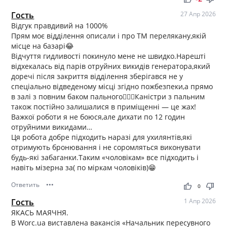
Гость
27 Апр 2026
Відгук правдивий на 1000%
Прям моє відділення описали і про ТМ перелякану,якій
місце на базарі😂
Відчуття гидливості покинуло мене не швидко.Нарешті
відхекалась від парів отруйних викидів генератора,який
доречі після закриття відділення зберігався не у
спеціально відведеному місці згідно пожбезпеки,а прямо
в залі з повним баком пального🤦🏼‍♀️Каністри з пальним
також постійно залишалися в приміщенні — це жах!
Важкої роботи я не боюся,але дихати по 12 годин
отруйними викидами…
Ця робота добре підходить наразі для ухилянтів,які
отримують бронювання і не соромляться виконувати
будь-які забаганки.Таким «чоловікам» все підходить і
навіть мізерна за( по міркам чоловіків)😁
Ответить
•••
thumb_up
thumb_down
0
Гость
1 Апр 2026
ЯКАСЬ МАЯЧНЯ.
В Worc.ua виставлена вакансія «Начальник пересувного