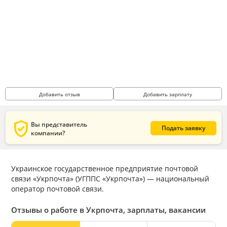
Добавить отзыв
Добавить зарплату
verified_user
Вы представитель
Подать заявку
компании?
Украинское государственное предприятие почтовой
связи «Укрпочта» (УГППС «Укрпочта») — национальный
оператор почтовой связи.
Отзывы о работе в Укрпочта, зарплаты, вакансии