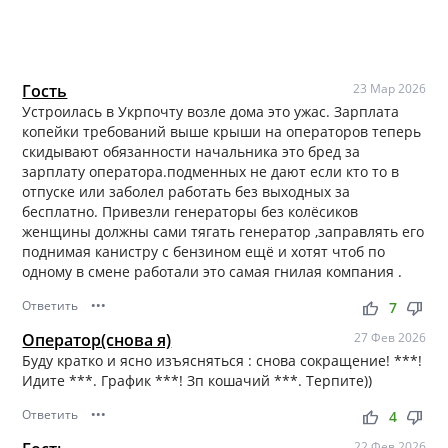
Гость
23 Мар 2026
Устроилась в Укрпочту возле дома это ужас. Зарплата
копейки требований выше крыши на операторов теперь
скидывают обязанности начальника это бред за
зарплату оператора.подменных не дают если кто то в
отпуске или заболел работать без выходных за
бесплатно. Привезли генераторы без колёсиков
женщины должны сами тягать генератор ,заправлять его
поднимая канистру с бензином ещё и хотят чтоб по
одному в смене работали это самая гнилая компания .
Ответить
•••
thumb_up
thumb_down
7
Оператор(снова я)
27 Фев 2026
Буду кратко и ясно изъясняться : снова сокращение! ***!
Идите ***. График ***! Зп кошачий ***. Терпите))
Ответить
•••
thumb_up
thumb_down
4
22 Фев 2026