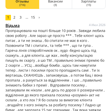
Отзывы
Вакансии
Зарплаты
(716)
(3)
(15)
1
2
3
…
15
›
Відьма
4 Июл 2026
Пропрацювала на пошті більше 10 років . Завжди любила
свою роботу . Але зараз це просто *** . Тебе клієнт щось
питає , а ти не знаєш , бо спитати не має в кого .
Позвонити ТМ і спитати., та тебе *** , що ти тупа .
Гаряча лінія співробітників ок , худо -бедно щось під
скажуть , а для клієнта..це жах , любу консультацію
пишуть як скаргу , а шо ТМ , правильно знімає премію бо
2 скарги … УСЦ …вообще бомба , щось там намутили
тепер , листи і посилки просто пропадають самі . Ти їх
вертаєшь, СКАНУЄШЬ , запаковуєшь , а потом бац і вона
пропала , а рахується за відділенням . І шо …правильно
знімають бабки з премії . Відправили посилку ,
запакували як ніколи , але десь по дорозі її розхерачили ,
відділення до якого приїхала посилка «розумні» акт не
склали , а хто лох ? Я бо склала за вимогою клієнта
..вгадайте з кого знімуть за розбиту посилку ? Ладно це
буває , але зарплата 15 тис грязними . Так вона завжди