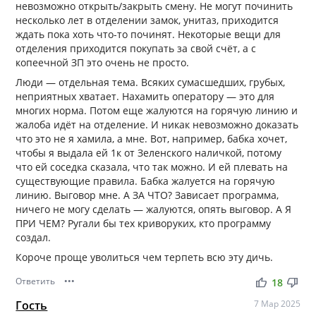
невозможно открыть/закрыть смену. Не могут починить
несколько лет в отделении замок, унитаз, приходится
ждать пока хоть что-то починят. Некоторые вещи для
отделения приходится покупать за свой счёт, а с
копеечной ЗП это очень не просто.
Люди — отдельная тема. Всяких сумасшедших, грубых,
неприятных хватает. Нахамить оператору — это для
многих норма. Потом еще жалуются на горячую линию и
жалоба идёт на отделение. И никак невозможно доказать
что это не я хамила, а мне. Вот, например, бабка хочет,
чтобы я выдала ей 1к от Зеленского наличкой, потому
что ей соседка сказала, что так можно. И ей плевать на
существующие правила. Бабка жалуется на горячую
линию. Выговор мне. А ЗА ЧТО? Зависает программа,
ничего не могу сделать — жалуются, опять выговор. А Я
ПРИ ЧЕМ? Ругали бы тех криворуких, кто программу
создал.
Короче проще уволиться чем терпеть всю эту дичь.
Ответить
•••
thumb_up
thumb_down
18
Гость
7 Мар 2025