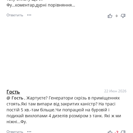
Фу…коментар,дурні порівняння…
Ответить
•••
thumb_up
thumb_down
0
Гость
22 Июн 2026
@ Гость
, Жартуєте? Генератори скрізь в приміщеннях
стоять.Які там випари від закритих каністр? На трасі
постій 5 хв.-там більше.Чи попрацюй на буровій і
подихай вихлопами 4 дизелів розміром з танк. Які ж ми
ніжні…Фу.
Ответить
•••
thumb_up
thumb_down
-2