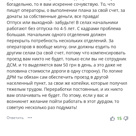
богадельню, то я вам искренне сочувствую. То, что
пишут операторы, о выполнении плана за свой счет, за
донаты за собственные деньги, все правда!
Отпуск или выходной- забудьте! В селах начальники
работают без отпуска по 4-5 лет. С кадрами проблема
большая. Начальник одного отделения должен
перекрыть потребность нескольких отделений. За
операторов я вообще молчу, они должны ездить по
другим селам (за свой счет, потому что компенсировать
проезд вам никто не будет, только если вы не сотрудник
ДСМ, и то выделяется вам 50 грн в день, а это даже не
половина стоимости дороги в одну сторону). По логике
ДРМ ты обязан сам обеспечить проезд в другой
населенный пункт, за свои же копейки, которые получил
тяжелым трудом. Переработки постоянные, и их никто
вам оплачивать не будет. По этому, если у вас и
возникнет желание пойти работать в этот дурдом, то
советую несколько раз подумать!
Ответить
•••
thumb_up
thumb_down
15