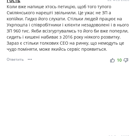
Гость
Коли вже напише хтось петицію, щоб того тупого
Смілянського нарешті звільнили. Це ужас не ЗП а
копійки. Гидко його слухати. Стільки людей працює на
Укрпошта і співробітники і клієнти незадоволені і в нього
ЗП 960 тис. Якби всізгуртувалмсь то його би вже поперли,
сидить і кишені набиває з 2016 року ніякого розвитку.
Зараз є стільки толкових СЕО на ринку, що немодуть це
чудо поміняти, може якийсь сервіс проявиться.
Ответить
•••
thumb_up
thumb_down
10