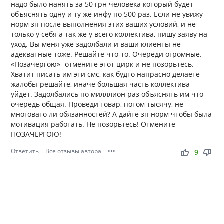
надо было нанять за 50 грн человека который будет
объяснять одну и ту же инфу по 500 раз. Если не увижу
норм зп после выполнения этих ваших условий, и не
только у себя а так же у всего коллектива, пишу заяву на
уход. Вы меня уже задолбали и ваши клиенты не
адекватные тоже. Решайте что-то. Очереди огромные.
«Позачергою»- отмените этот цирк и не позорьтесь.
Хватит писать им эти смс, как будто напрасно делаете
жалобы-решайте, иначе большая часть коллектива
уйдет. Задолбались по милллион раз объяснять им что
очередь общая. Проведи товар, потом тысячу, не
многовато ли обязанностей? А дайте зп норм чтобы была
мотивация работать. Не позорьтесь! Отмените
ПОЗАЧЕРГОЮ!
Ответить
Все отзывы автора
•••
thumb_up
thumb_down
9