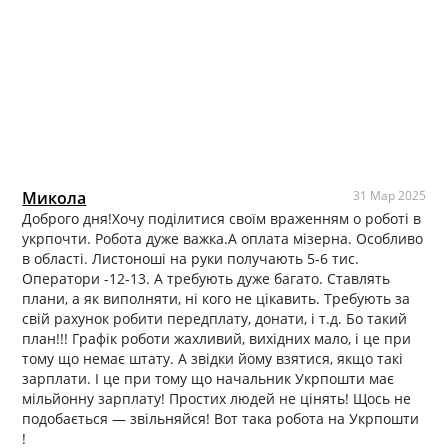
Микола
31 Мар 2025
Доброго дня!Хочу поділитися своїм враженням о роботі в
укрпочти. Робота дуже важка.А оплата мізерна. Особливо
в області. Листоноші на руки получають 5-6 тис.
Оператори -12-13. А требують дуже багато. Ставлять
плани, а як виполняти, ні кого не цікавить. Требують за
свій рахунок робити передплату, донати, і т.д. Бо такий
план!!! Графік роботи жахливий, вихідних мало, і це при
тому що немає штату. А звідки йому взятися, якщо такі
зарплати. І це при тому що начальник Укрпошти має
мільйонну зарплату! Простих людей не цінять! Щось не
подобається — звільняйся! Вот така робота на Укрпошти
!