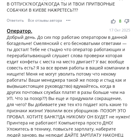
В ОТПУСК?КОГДА?КОГДА ТЫ И ТВОИ ПРИТВОРНЫЕ
СОБАЧКИ В КИЕВЕ НАЖРЕТЕСЬ???
Ответить
Все отзывы автора
•••
thumb_up
thumb_down
8
Оператор.
17 Окт 2025
Добрый день. До сих пор работаю оператором в данной
богадельне! Смелянский с его бесноватыми ответами —
ты достал! Тебе не стыдно что оператор работающих и
перерабатывающий слушает слова проверки которая
ездит конфеты с места на место двигает? У вас вообще
совесть есть? Я за все время работы в вашей компании в
нищите! Меня не могут уволить потому что некому
работать! Ваши менеджера такой же позор и стыд как и
вы(вышестоящее руководство) вдумайтесь, когда в
других почтовых службах платят в разы больше чем на
УП. Что за позор??) Вы еще и придумали сокращение,
для чего? Вы добиваете уже тех кто подает хоть какие то
признаки жизни! Уволили всех уборщиков- ПОЗОР! ЭТО
ПРОВАЛ. ХОТИТЕ БАНК??ДА НИКОМУ ОН БУДЕТ не нужен!
Принтера не работают! Компьютера просто ДНО!
Уложитесь в технику, повысьте зарплату, наберите
людей заново, вы нелюди! ДАЙТЕ ЗАРПЛАТУ НАКОНЕЦ