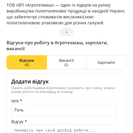
ТОВ «ВП «Агротехмаш» — один із лідерів на ринку
виробництва поліетиленової продукції в західній Україні,
що забезпечує споживачів високоякісною
поліетиленовою упаковкою для різних галузей
промисловості.
˅
Основа діяльності компанії — максимальне задоволення
потреб клієнта при його мінімальних витратах. Тому
Відгуки про роботу в Агротехмаш, зарплати,
підприємство розвивається в напрямку клієнт-
вакансії
орієнтованого бізнесу з постійним розвитком і
вдосконаленням технологій при незмінній якості
Відгуки
Вакансії
Зарплати
продукції.
(0)
(2)
Кадрова політика заснована на ретельному підборі та
навчанні висококваліфікованого персоналу, здатного не
Додати відгук
тільки освоювати сучасне обладнання і технології
виробництва, але і надавати професійні консультації
Оцініть роботодавця Агротехмаш: розкажіть про плюси, мінуси,
умови роботи та атмосферу в команді.
споживачам при підборі необхідної продукції, а також
оперативно реагувати на їхні потреби.
Ім'я *
Відгук *