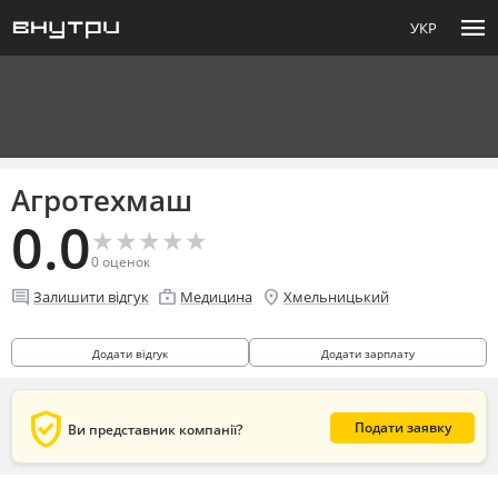
menu
УКР
Агротехмаш
0.0
★
★
★
★
★
★
★
★
★
★
0
оценок
comment
enterprise
location_on
Залишити відгук
Медицина
Хмельницький
Додати відгук
Додати зарплату
verified_user
Подати заявку
Ви представник компанії?