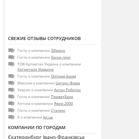
СВЕЖИЕ ОТЗЫВЫ СОТРУДНИКОВ
Гость о компании
Зібрано
Гость о компании
Хаски-груп
ТОВ Артметал Україна о компании
Артметалл Украина
Гость о компании
Оптима фарм
Максим о компании
Цитрус-Фарм
Херсон о компании
Актон Роботікс
Гость о компании
ПриватБанк
Антоха о компании
Явир 2000
Гость о компании
Сталекс
К о компании
Jet.ua
КОМПАНИИ ПО ГОРОДАМ
Єкатеринбург
Івано-Франківськ