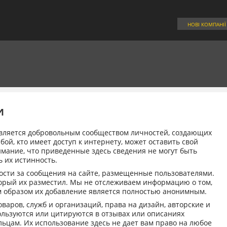
НОВІ КОМПАНІЇ
и
 является добровольным сообществом личностей, создающих
й, кто имеет доступ к интернету, может оставить свой
имание, что приведенные здесь сведения не могут быть
 их истинность.
ости за сообщения на сайте, размещенные пользователями.
оторый их разместил. Мы не отслеживаем информацию о том,
м образом их добавление является полностью анонимным.
варов, служб и организаций, права на дизайн, авторские и
льзуются или цитируются в отзывах или описаниях
ьцам. Их использование здесь не дает вам право на любое