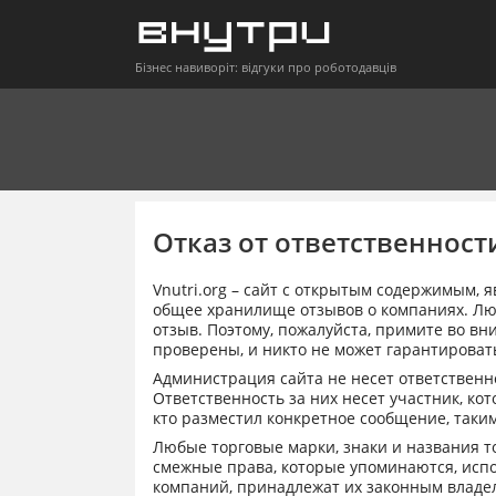
Бізнес навиворіт: відгуки про роботодавців
Отказ от ответственност
Vnutri.org – сайт с открытым содержимым,
общее хранилище отзывов о компаниях. Любо
отзыв. Поэтому, пожалуйста, примите во вн
проверены, и никто не может гарантировать
Администрация сайта не несет ответственн
Ответственность за них несет участник, к
кто разместил конкретное сообщение, таки
Любые торговые марки, знаки и названия то
смежные права, которые упоминаются, испо
компаний, принадлежат их законным владел