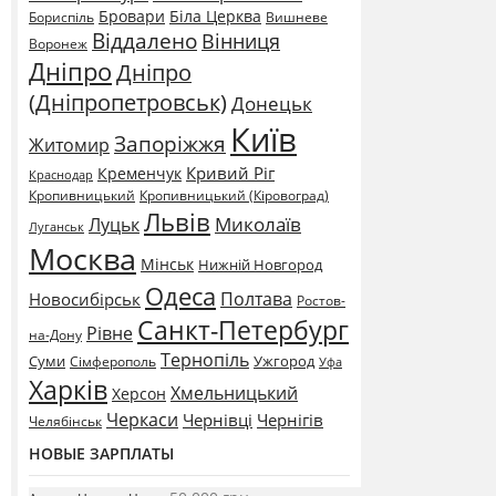
Бровари
Біла Церква
Бориспіль
Вишневе
Віддалено
Вінниця
Воронеж
Дніпро
Дніпро
(Дніпропетровськ)
Донецьк
Київ
Запоріжжя
Житомир
Кривий Ріг
Кременчук
Краснодар
Кропивницький
Кропивницький (Кіровоград)
Львів
Миколаїв
Луцьк
Луганськ
Москва
Мінськ
Нижній Новгород
Одеса
Полтава
Новосибірськ
Ростов-
Санкт-Петербург
Рівне
на-Дону
Тернопіль
Суми
Ужгород
Сімферополь
Уфа
Харків
Хмельницький
Херсон
Черкаси
Чернівці
Чернігів
Челябінськ
НОВЫЕ ЗАРПЛАТЫ