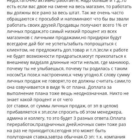
недостаточно активно работаете, надо больше и т.д.,то
есть если вас двое на смене на весь магазин, то работать
вы должны все рано за весь штат. Так же очень часто
обращаются с просьбой и напоминают что бы вы звали
работать своих друзей.Продавцы получают всего 1% от
личных продаж,это самый низкий процент из всех
магазинов с личными продажами,но придирки будут
всегда(не дай бог не успеть/забыть попрощаться с
клиентом, не предложить доп.товар и т.п.)если к работе
не будет возможности придраться,могут прикопаться к
внешнему виду(аля длинные ногти нельзя, где маникюр,
почему ты не улыбаешься, почему ты родилась с таким
носом?),к позе,к настроению,к чему угодно.К слову сумму
личных продаж не говорят,то ее должны считать сами,то
она озвучивается в виде % от плана. Доплата за
выполнение плана тоже вещь неоднозначная. Никто не
знает какой процент и от чего
(от ставки, от суммы личных продаж, от зп в целом)
прибавляется к зп,если спросить об этом менеджера,
админа и коллегу, то это будет 3 разных ответа.Оплата
переработок,праздничных дней,ночных смен тоже раз
на раз не приходится,сегодня это может быть
полуторная ставка,завтра обычная.О зп: т.к. компания