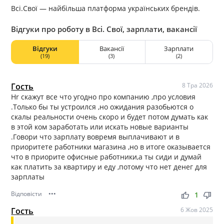
Всі.Свої — найбільша платформа українських брендів.
Відгуки про роботу в Всі. Свої, зарплати, вакансії
Відгуки
Вакансії
Зарплати
(19)
(3)
(2)
Гость
8 Тра 2026
Hr скажут все что угодно про компанию ,про условия
.Только бы ты устроился ,но ожидания разобьются о
скалы реальности очень скоро и будет потом думать как
в этой ком заработать или искать новые варианты
.Говори что зарплату вовремя выплачивают и в
приоритете работники магазина ,но в итоге оказывается
что в приорите офисные работники,а ты сиди и думай
как платить за квартиру и еду ,потому что нет денег для
зарплаты
Відповісти
•••
thumb_up
thumb_down
1
Гость
6 Жов 2025