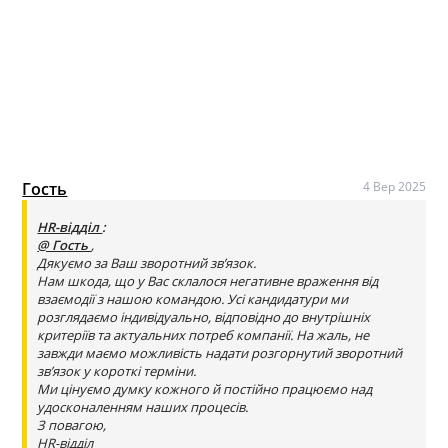
Гость
4 Вер 2025
HR-відділ
:
@ Гость
,
Дякуємо за Ваш зворотний зв’язок.
Нам шкода, що у Вас склалося негативне враження від
взаємодії з нашою командою. Усі кандидатури ми
розглядаємо індивідуально, відповідно до внутрішніх
критеріїв та актуальних потреб компанії. На жаль, не
завжди маємо можливість надати розгорнутий зворотний
зв’язок у короткі терміни.
Ми цінуємо думку кожного й постійно працюємо над
удосконаленням наших процесів.
З повагою,
HR-відділ