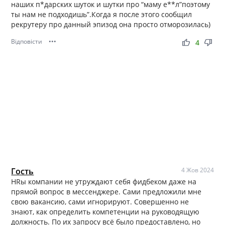
наших п*дарских шуток и шутки про “маму е**л”поэтому
ты нам не подходишь”.Когда я после этого сообщил
рекрутеру про данный эпизод она просто отморозилась)
Відповісти
•••
thumb_up
thumb_down
4
Гость
4 Жов 2024
HRы компании не утруждают себя фидбеком даже на
прямой вопрос в мессенджере. Сами предложили мне
свою вакансию, сами игнорируют. Совершенно не
знают, как определить компетенции на руководящую
должность. По их запросу всё было предоставлено, но