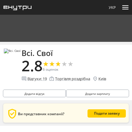
menu
УКР
Всі. Свої
2.8
★
★
★
★
★
★
★
★
★
★
6
оценок
comment
enterprise
location_on
Відгуки:
19
Торгівля роздрібна
Київ
Додати відгук
Додати зарплату
verified_user
Подати заявку
Ви представник компанії?