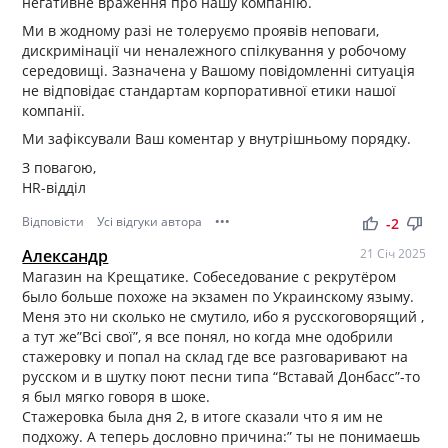
негативне враження про нашу компанію.
Ми в жодному разі не толеруємо проявів неповаги,
дискримінації чи неналежного спілкування у робочому
середовищі. Зазначена у Вашому повідомленні ситуація
не відповідає стандартам корпоративної етики нашої
компанії.
Ми зафіксували Ваш коментар у внутрішньому порядку.
З повагою,
HR-відділ
Відповісти
Усі відгуки автора
•••
thumb_up
thumb_down
-2
Александр
21 Січ 2025
Магазин на Крещатике. Собеседование с рекрутёром
было больше похоже на экзамен по Украинскому языму.
Меня это ни сколько не смутило, ибо я русскоговорящий ,
а тут же”Всі свої”, я все понял, но когда мне одобрили
стажеровку и попал на склад где все разговаривают на
русском и в шутку поют песни типа “Вставай Донбасс”-то
я был мягко говоря в шоке.
Стажеровка была дня 2, в итоге сказали что я им не
подхожу. А теперь дословно причина:” ты не понимаешь