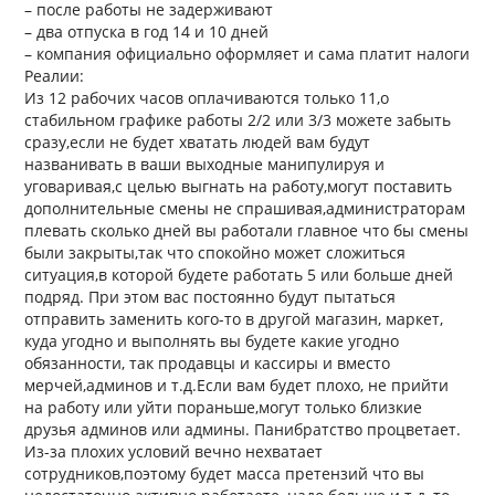
– после работы не задерживают
– два отпуска в год 14 и 10 дней
– компания официально оформляет и сама платит налоги
Реалии:
Из 12 рабочих часов оплачиваются только 11,о
стабильном графике работы 2/2 или 3/3 можете забыть
сразу,если не будет хватать людей вам будут
названивать в ваши выходные манипулируя и
уговаривая,с целью выгнать на работу,могут поставить
дополнительные смены не спрашивая,администраторам
плевать сколько дней вы работали главное что бы смены
были закрыты,так что спокойно может сложиться
ситуация,в которой будете работать 5 или больше дней
подряд. При этом вас постоянно будут пытаться
отправить заменить кого-то в другой магазин, маркет,
куда угодно и выполнять вы будете какие угодно
обязанности, так продавцы и кассиры и вместо
мерчей,админов и т.д.Если вам будет плохо, не прийти
на работу или уйти пораньше,могут только близкие
друзья админов или админы. Панибратство процветает.
Из-за плохих условий вечно нехватает
сотрудников,поэтому будет масса претензий что вы