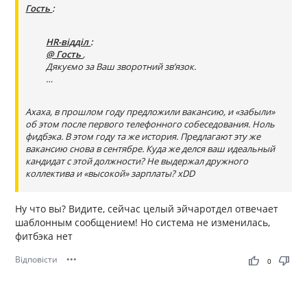
Гость
:
HR-відділ
:
@ Гость
,
Дякуємо за Ваш зворотний зв’язок.
…
Ахаха, в прошлом году предложили вакансию, и «забыли»
об этом после первого телефонного собеседования. Ноль
фидбэка. В этом году та же история. Предлагают эту же
вакансию снова в сентябре. Куда же делся ваш идеальный
кандидат с этой должности? Не выдержал дружного
коллектива и «высокой» зарплаты? xDD
Ну что вы? Видите, сейчас целый эйчаротдел отвечает
шаблонным сообщением! Но система не изменилась,
фитбэка нет
Відповісти
•••
thumb_up
thumb_down
0