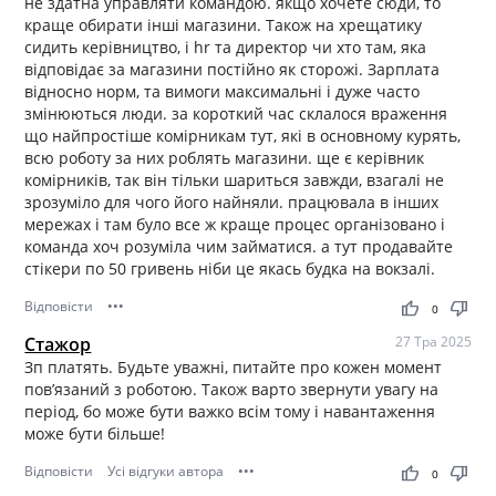
не здатна управляти командою. якщо хочете сюди, то
краще обирати інші магазини. Також на хрещатику
сидить керівництво, і hr та директор чи хто там, яка
відповідає за магазини постійно як сторожі. Зарплата
відносно норм, та вимоги максимальні і дуже часто
змінюються люди. за короткий час склалося враження
що найпростіше комірникам тут, які в основному курять,
всю роботу за них роблять магазини. ще є керівник
комірників, так він тільки шариться завжди, взагалі не
зрозуміло для чого його найняли. працювала в інших
мережах і там було все ж краще процес організовано і
команда хоч розуміла чим займатися. а тут продавайте
стікери по 50 гривень ніби це якась будка на вокзалі.
Відповісти
•••
thumb_up
thumb_down
0
Стажор
27 Тра 2025
Зп платять. Будьте уважні, питайте про кожен момент
пов’язаний з роботою. Також варто звернути увагу на
період, бо може бути важко всім тому і навантаження
може бути більше!
Відповісти
Усі відгуки автора
•••
thumb_up
thumb_down
0