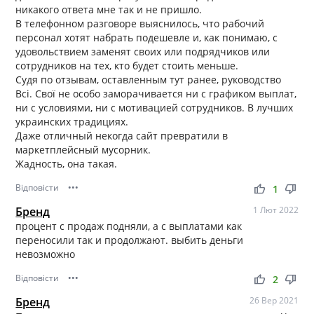
никакого ответа мне так и не пришло.
В телефонном разговоре выяснилось, что рабочий
персонал хотят набрать подешевле и, как понимаю, с
удовольствием заменят своих или подрядчиков или
сотрудников на тех, кто будет стоить меньше.
Судя по отзывам, оставленным тут ранее, руководство
Всі. Свої не особо заморачивается ни с графиком выплат,
ни с условиями, ни с мотивацией сотрудников. В лучших
украинских традициях.
Даже отличный некогда сайт превратили в
маркетплейсный мусорник.
Жадность, она такая.
Відповісти
•••
thumb_up
thumb_down
1
Бренд
1 Лют 2022
процент с продаж подняли, а с выплатами как
переносили так и продолжают. выбить деньги
невозможно
Відповісти
•••
thumb_up
thumb_down
2
Бренд
26 Вер 2021