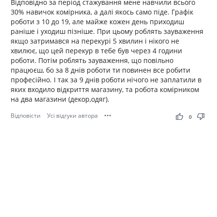
Відповідно за період стажування мене навчили всього
30% навичок комірника, а далі якось само піде. Графік
роботи з 10 до 19, але майже кожен день приходиш
раніше і уходиш пізніше. При цьому роблять зауваження
якщо затримався на перекурі 5 хвилин і нікого не
хвилює, що цей перекур в тебе був через 4 години
роботи. Потім роблять зауваження, що повільно
працюєш, бо за 8 днів роботи ти повинен все робити
професійно. І так за 9 днів роботи нічого не заплатили в
яких входило відкриття магазину, та робота комірником
на два магазини (декор,одяг).
Відповісти
Усі відгуки автора
•••
thumb_up
thumb_down
0