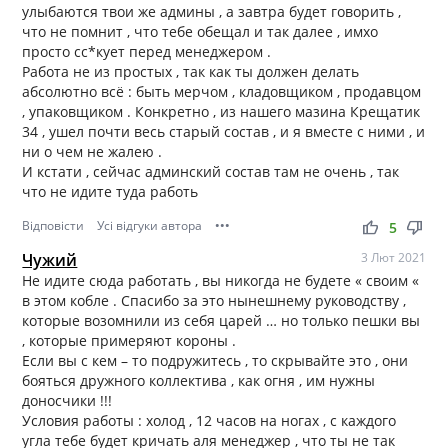
улыбаются твои же админы , а завтра будет говорить ,
что не помнит , что тебе обещал и так далее , имхо
просто сс*кует перед менеджером .
Работа не из простых , так как ты должен делать
абсолютно всё : быть мерчом , кладовщиком , продавцом
, упаковщиком . Конкретно , из нашего мазина Крещатик
34 , ушел почти весь старый состав , и я вместе с ними , и
ни о чем не жалею .
И кстати , сейчас админский состав там не очень , так
что не идите туда работь
Відповісти
Усі відгуки автора
•••
thumb_up
thumb_down
5
Чужий
3 Лют 2021
Не идите сюда работать , вы никогда не будете « своим «
в этом кобле . Спасибо за это нынешнему руководству ,
которые возомнили из себя царей … но только пешки вы
, которые примеряют короны .
Если вы с кем – то подружитесь , то скрывайте это , они
бояться дружного коллектива , как огня , им нужны
доносчики !!!
Условия работы : холод , 12 часов на ногах , с каждого
угла тебе будет кричать аля менеджер , что ты не так