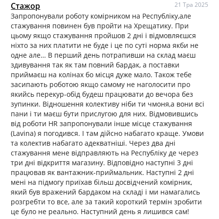
Стажор
21 Тра 2025
Запропонували роботу комірником на Республіку,але
стажування повинен був пройти на Хрещатику. При
цьому якщо стажування пройшов 2 дні і відмовляєшся
ніхто за них платити не буде і це по суті норма якби не
одне але… В перший день потрапивши на склад маєш
здивування так як там повний бардак, а поставки
приймаєш на колінах бо місця дуже мало. Також тебе
засипають роботою якщо самому не наголосити про
якийсь перекур-обід будеш працювати до вечора без
зупинки. Відношення колективу ніби ти чмоня,а вони всі
пани і ти маєш бути прислугою для них. Відмовившись
від роботи HR запропонували інше місце стажування
(Lavina) я погодився. І там дійсно набагато краще. Умови
та колектив набагато адекватніші. Через два дні
стажування мене відправляють на Республіку де через
три дні відкриття магазину. Відповідно наступні 3 дні
працював як вантажник-приймальник. Наступні 2 дні
мені на підмогу приїхав більш досвідчений комірник,
який був вражений бардаком на складі і ми намагались
розгребти то все, але за такий короткий термін зробити
це було не реально. Наступний день я лишився сам!