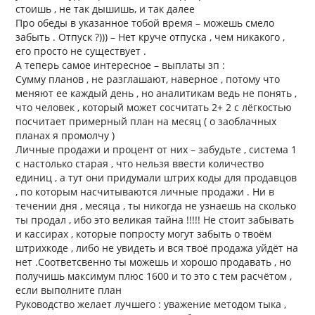
стоишь , не так дышишь, и так далее
Про обеды в указанное тобой время – можешь смело
забыть . Отпуск ?))) – Нет круче отпуска , чем никакого ,
его просто не существует .
А теперь самое интересное – выплаты зп :
Сумму планов , не разглашают, наверное , потому что
меняют ее каждый день , но аналитикам ведь не понять ,
что человек , который может сосчитать 2+ 2 с лёгкостью
посчитает примерный план на месяц ( о заоблачных
планах я промолчу )
Личные продажи и процент от них – забудьте , система 1
с настолько старая , что нельзя ввести количество
единиц , а тут они придумали штрих коды для продавцов
, по которым насчитываются личные продажи . Ни в
течении дня , месяца , ты никогда не узнаешь на сколько
ты продал , ибо это великая тайна !!!!! Не стоит забывать
и кассирах , которые попросту могут забыть о твоём
штрихкоде , либо не увидеть и вся твоё продажа уйдёт на
нет .Соответсвенно ты можешь и хорошо продавать , но
получишь максимум плюс 1600 и то это с тем расчётом ,
если выполните план
Руководство желает лучшего : уважение методом тыка ,