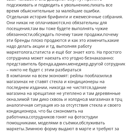
подсиживать и подводить к увольнению,пихать все
время обьяснительные за малейшие ошибки.
Отдельная история брифинги и ежемесячные собрания.
Они никак не оплачиваются,но обязательны для
посещения,там вы тоже будете выполнять чужие
обязанности,обсуждать почему такие продажи,почему
эти бренды плохо продаются и как это изменить,какие
надо делать акции и тд, выполняя работу
маркетолога,статиста и ещё бог знает кого. На простого
сотрудника может наехать кто угодно безнаказанно:
представитель бренда,админ,менеджер,другой сотрудник
– никто не будет с этим разбираться
В компании на всем экономят: рейлы пооблазили,в
магазинах не ставят стекла и кондиционеры на
последнем издании, никогда не чистятся,здание
магазина на хрещатике не утеплено и там деревянные
окна,зимой там дико сквозь и холодно,в магазинах в трц
аналогичная ситуация из-за отсутствия стекла и своего
кондиционера, что бы сэкономить на
работника,сотрудников гонят на фотостудии
помощниками, моделями в съёмки,обслуживать
маркеты.Зимнюю форму выдают в марте и требуют за