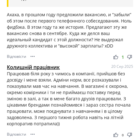
Ахаха, в прошлом году предложили вакансию, и “забыли”
об этом после первого телефонного собеседования. Ноль
фидбэка. В этом году та же история. Предлагают эту же
вакансию снова в сентябре. Куда же делся ваш
идеальный кандидат с этой должности? Не выдержал
дружного коллектива и “высокой” зарплаты? xDD
Відповісти
•••
thumb_up
thumb_down
1
Колишній працівник
20 Сер 2025
Працював біля року з чимось в компанії, прийшов без
досвіду і мене взяли. Адміни норм, все розказували і
показували мав час на навчання. В магазині є охорона,
окремо комірники і ти не приймаєш поставку перед
зміною в залі, а так в мене багато друзів працювали. З
цікавими брендами познайомився і зараз сестра почала
працювати, може поєднувати з навчанням і в цілому
задоволена. З першого тижня робота навіть на літній
корпоратив потрапила))
Відповісти
•••
thumb_up
thumb_down
0