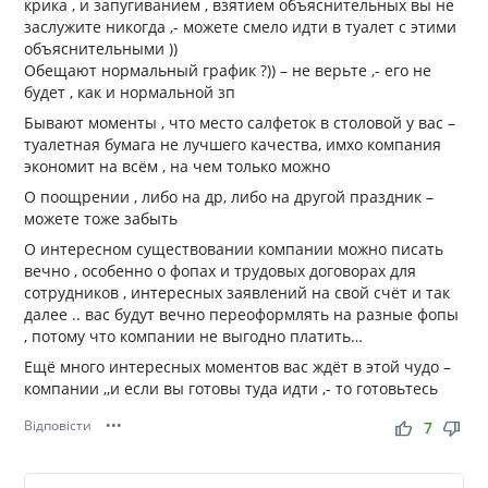
крика , и запугиванием , взятием объяснительных вы не
заслужите никогда ,- можете смело идти в туалет с этими
объяснительными ))
Обещают нормальный график ?)) – не верьте ,- его не
будет , как и нормальной зп
Бывают моменты , что место салфеток в столовой у вас –
туалетная бумага не лучшего качества, имхо компания
экономит на всём , на чем только можно
О поощрении , либо на др, либо на другой праздник –
можете тоже забыть
О интересном существовании компании можно писать
вечно , особенно о фопах и трудовых договорах для
сотрудников , интересных заявлений на свой счёт и так
далее .. вас будут вечно переоформлять на разные фопы
, потому что компании не выгодно платить…
Ещё много интересных моментов вас ждёт в этой чудо –
компании ,,и если вы готовы туда идти ,- то готовьтесь
Відповісти
•••
thumb_up
thumb_down
7