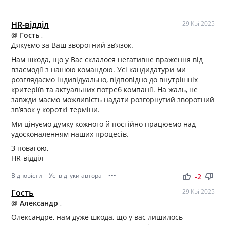
HR-відділ
29 Кві 2025
@ Гость
,
Дякуємо за Ваш зворотний зв’язок.
Нам шкода, що у Вас склалося негативне враження від
взаємодії з нашою командою. Усі кандидатури ми
розглядаємо індивідуально, відповідно до внутрішніх
критеріїв та актуальних потреб компанії. На жаль, не
завжди маємо можливість надати розгорнутий зворотний
зв’язок у короткі терміни.
Ми цінуємо думку кожного й постійно працюємо над
удосконаленням наших процесів.
З повагою,
HR-відділ
Відповісти
Усі відгуки автора
•••
thumb_up
thumb_down
-2
Гость
29 Кві 2025
@ Александр
,
Олександре, нам дуже шкода, що у вас лишилось