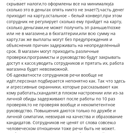
скрывает налоги,то оформлены все на минималку(а
сколько это в деньгах опять никто не знает?),часть денег
приходит на карту,остальное – белый конверт,при этом
сотрудник не регулирует сколько ему прийдет на карту,
сколько деньгами,не может получить зп раньше/позже
или не в магазине,а в бкхгалтерии,или всю сумму на
карту,так же выплаты могут без предупреждения и
объяснения причин задерживать на неопределённый
срок. В магазин могут приходить различные
проверки,программсты и руководство будут закрывать
доступ к кассе,уводить сотрудников и прятать их, работа
магазина будет невозможной.
Об адекватности сотрудников речи вообще не
идёт,персонал подбирается непонятно как. Так что здесь
и агрессивные охранники, которые рассказывают как
кому работать,скандалят,в плохом настроении или из-за
личной обиды задерживают после работы по 10 раз
проверяя,то не проверяя вообще и некомпетентное
руководство. Повышения даются только по дружбе и
личной симпатии, невзирая на качества и образование
кандидатов. Сотрудников не ценят от слова совсем,о
человеческом отношении тоже речи быть не может.