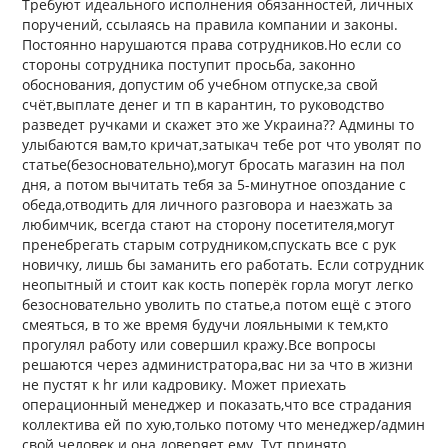
Требуют идеального исполнения обязанностей, личных
поручений, ссылаясь на правила компании и законы.
Постоянно нарушаются права сотрудников.Но если со
стороны сотрудника поступит просьба, законно
обоснования, допустим об учебном отпуске,за свой
счёт,выплате денег и тп в карантин, то руководство
разведет ручками и скажет это же Украина?? Админы то
улыбаются вам,то кричат,затыкач тебе рот что уволят по
статье(безосновательно),могут бросать магазин на пол
дня, а потом вычитать тебя за 5-минутное опоздание с
обеда,отводить для личного разговора и наезжать за
любимчик, всегда стают на сторону посетителя,могут
пренебрегать старым сотрудником,спускать все с рук
новичку, лишь бы заманить его работать. Если сотрудник
неопытный и стоит как кость поперёк горла могут легко
безосновательно уволить по статье,а потом ещё с этого
смеяться, в то же время будучи лояльными к тем,кто
прогулял работу или совершил кражу.Все вопросы
решаются через администратора,вас ни за что в жизни
не пустят к hr или кадровику. Может приехать
операционный менеджер и показать,что все страдания
коллектива ей по хую,только потому что менеджер/админ
свой человек и она доверяет ему. Тут принято