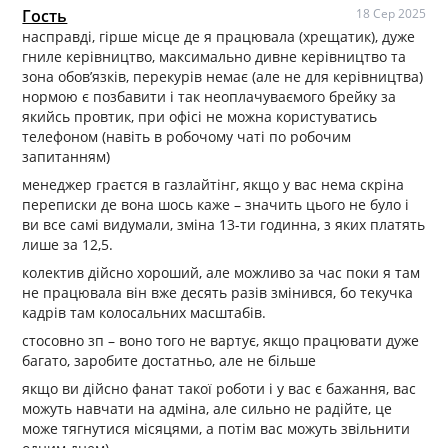
Гость
18 Сер 2025
насправді, гірше місце де я працювала (хрещатик), дуже
гниле керівництво, максимально дивне керівництво та
зона обов’язків, перекурів немає (але не для керівництва)
нормою є позбавити і так неоплачуваємого брейку за
якийсь провтик, при офісі не можна користуватись
телефоном (навіть в робочому чаті по робочим
запитанням)
менеджер граєтся в газлайтінг, якщо у вас нема скріна
переписки де вона шось каже – значить цього не було і
ви все самі видумали, зміна 13-ти годинна, з яких платять
лише за 12,5.
колектив дійсно хороший, але можливо за час поки я там
не працювала він вже десять разів змінився, бо текучка
кадрів там колосальних масштабів.
стосовно зп – воно того не вартує, якщо працювати дуже
багато, заробите достатньо, але не більше
якщо ви дійсно фанат такої роботи і у вас є бажання, вас
можуть навчати на адміна, але сильно не радійте, це
може тягнутися місяцями, а потім вас можуть звільнити