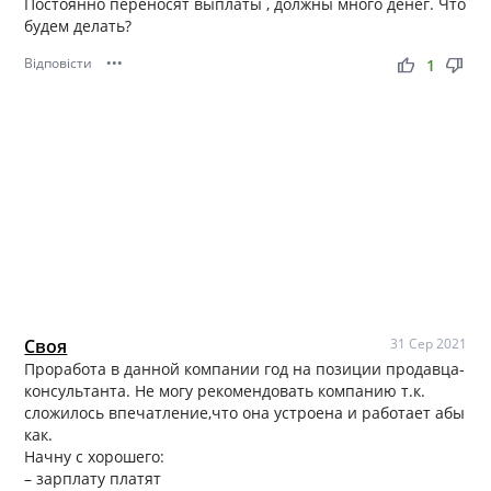
Постоянно переносят выплаты , должны много денег. Что
будем делать?
Відповісти
•••
thumb_up
thumb_down
1
Своя
31 Сер 2021
Проработа в данной компании год на позиции продавца-
консультанта. Не могу рекомендовать компанию т.к.
сложилось впечатление,что она устроена и работает абы
как.
Начну с хорошего:
– зарплату платят