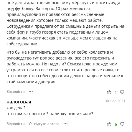
неё деньги,заставляя всю зиму мёрзнуть и носить худи
под футболку. За год по 10 раз меняются
правила,условия и появляются бессмысленные
нововведения,которые только мешают работе.
Сотрудникам предлагают за смешные деньги открыть на
себя фоп и грубо говоря стать подставным лицом
компании. Фактическая зп меньше чем оглашения на
собеседовании.
Что бы не негативить добавлю от себя: коллектив и
руководство тут вопрос везения, все это пережить и
работать можно. Но надо ли? Соискателю прежде чем
устраиваться во все свои стоит снять розовые очки, то
что говорят на собеседовании делить на два и меньше к
этой компании доверия
Відповісти
•••
thumb_up
thumb_down
1
налоговая
30 Чер 2021
как дела?
что там за новости ? наличку всю изьялм?
Відповісти
Усі відгуки автора
•••
thumb_up
thumb_down
6