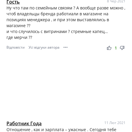
Гость
8 Чер 2021
Ну что там по семейным связям ? А вообще разве можно ,
чтоб владельцы бренда работиали в магазине на
позициях менеджера , и при этом выставлялись в
магазине ??
и что случилось с витринами ? стремные капец…
где мерчи ??
Відповісти
Усі відгуки автора
•••
thumb_up
thumb_down
1
Работник Года
11 Лют 2021
Отношение , как и зарплата – ужасные . Сегодня тебе