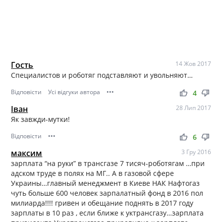
Гость
14 Жов 2017
Специалистов и роботяг подставляют и увольняют…
Відповісти
Усі відгуки автора
•••
thumb_up
thumb_down
4
Іван
28 Лип 2017
Як завжди-мутки!
Відповісти
•••
thumb_up
thumb_down
6
максим
3 Гру 2016
зарплата “на руки” в трансгазе 7 тисяч-роботягам …при
адском труде в полях на МГ.. А в газовой сфере
Украины…главный менеджмент в Киеве НАК Нафтогаз
чуть больше 600 человек зарпалатный фонд в 2016 пол
милиарда!!!! гривен и обещание поднять в 2017 году
зарплаты в 10 раз , если ближе к уктрансгазу…зарплата