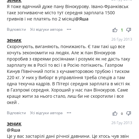
Я тоже вдячний дуже пану Вінокурову. Івано-Франківськ
таке зогниваюче місто тут середня зарплата 1500
гривнів і не платять по 2 місяці
@Яша
Відповісти
Усі відгуки автора
•••
thumb_up
thumb_down
1
зеник
26 Гру 2013
Скорочують, виганяють, понижають. Є там такі що все
хочуть зекономити на людях. Але ж пан Вінокуров
проробив з євреями росіянами і розуміє як не дасть таку
зарплату як в Росії то всі і в Росію потікають. Газпром
Кинув Північний потік з кучаметоровою трубою і тиском
220 кг. У них у Виборг в управління треба спеців а там
одна текучка кадрів. В Пітері середня зарплата в місті як
в Газпромі середня. Хороший у нас пан Вінокуров. Саме
краще жити за нього стало, лиш би не скоротили і все
окей .
Відповісти
Усі відгуки автора
•••
thumb_up
thumb_down
0
зеник
26 Гру 2013
@Яша
Це у вас застарілі дані річної давнини. Це хтось чув звін