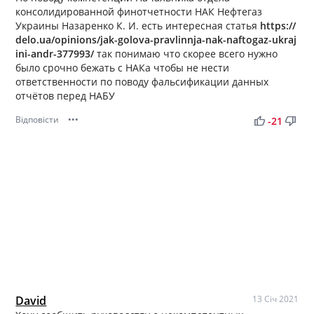
консолидированной финотчетности НАК Нефтегаз
Украины Назаренко К. И. есть интересная статья
https://
delo.ua/opinions/jak-golova-pravlinnja-nak-naftogaz-ukraj
ini-andr-377993/
так понимаю что скорее всего нужно
было срочно бежать с НАКа чтобы не нести
ответственности по поводу фальсификации данных
отчётов перед НАБУ
Відповісти
•••
thumb_up
thumb_down
-21
David
13 Січ 2021