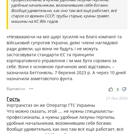
удобные начальникам, возомнившим себя богами.
Вообще удивительно, как оно там всё ещё работает, всё
старое со времен СССР, трубы старые, краны травят,
машины на КС 80х годов.
«Незважаючи на мої щирі зусилля на благо компанії та
військовий супротив України, деякі члени наглядової
ради довели, що вони не будуть і не можуть
застосовувати стандарти ЄС та принципи
корпоративного управління і їм має бути соромно за
себе. Вони є основною причиною моєї відставки», –
зазначила Беттонвіль. 7 березня 2023 р. А через 10 дней
назначили ахметовспого фунта.
Відповісти
•••
thumb_up
thumb_down
3
Гость
21 Лип 2024
Укртрансгаз он же Оператор ГТС Украины
Что можно сказать, этой …. не нужны специалисты-
профессионалы, а нужны удобные лизуны-терпилы,
удобные начальникам, возомнившим себя богами.
Вообще удивительно, как оно там всё ещё работает, всё