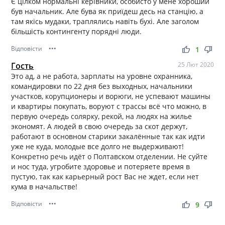
Є цілком нормальні керівники, особисто у мене хороший
був начальник. Але бува як приїдеш десь на станцію, а
там якісь мудаки, траплялись навіть бухі. Але заголом
більшість контингенту порядні люди.
Відповісти
•••
thumb_up
thumb_down
1
Гость
25 Лют 2020
Это ад, а не работа, зарплаты на уровне охранника,
командировки по 22 дня без выходных, начальники
участков, корупционеры и ворюги, не успевают машины
и квартиры покупать, воруют с трассы всё что можно, в
первую очередь солярку, рекой, на людях на жилье
экономят. А людей в свою очередь за скот держут,
работают в основном старики закалённые так как идти
уже не куда, молодые все долго не выдерживают!
Конкретно речь идёт о Полтавском отделении. Не суйте
и нос туда, угробите здоровье и потеряете время в
пустую, так как карьерный рост Вас не ждет, если нет
кума в начальстве!
Відповісти
•••
thumb_up
thumb_down
9