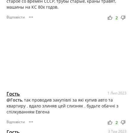
старое со времен СССР, трубы старые, краны травят,
машины на КС 80х годов.
Відповісти
•••
thumb_up
thumb_down
2
Гость
1 Лип 2023
@Гость
, так проводив закупівлі за які купив авто та
квартиру . вдало злиняв цей слизняк . будьте обачні з
спілкуванням Евгена
Відповісти
•••
thumb_up
thumb_down
2
Гость
3 Тра 2023