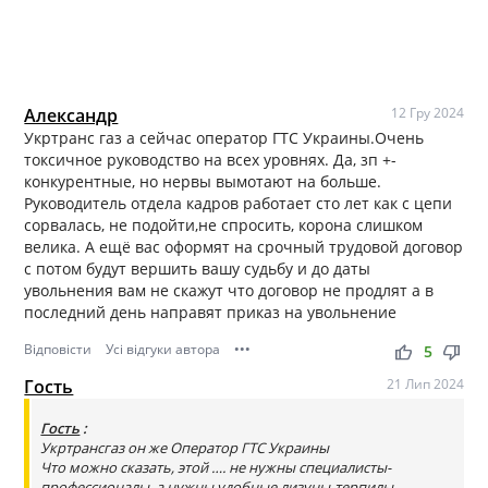
Александр
12 Гру 2024
Укртранс газ а сейчас оператор ГТС Украины.Очень
токсичное руководство на всех уровнях. Да, зп +-
конкурентные, но нервы вымотают на больше.
Руководитель отдела кадров работает сто лет как с цепи
сорвалась, не подойти,не спросить, корона слишком
велика. А ещё вас оформят на срочный трудовой договор
с потом будут вершить вашу судьбу и до даты
увольнения вам не скажут что договор не продлят а в
последний день направят приказ на увольнение
Відповісти
Усі відгуки автора
•••
thumb_up
thumb_down
5
Гость
21 Лип 2024
Гость
:
Укртрансгаз он же Оператор ГТС Украины
Что можно сказать, этой …. не нужны специалисты-
профессионалы, а нужны удобные лизуны-терпилы,