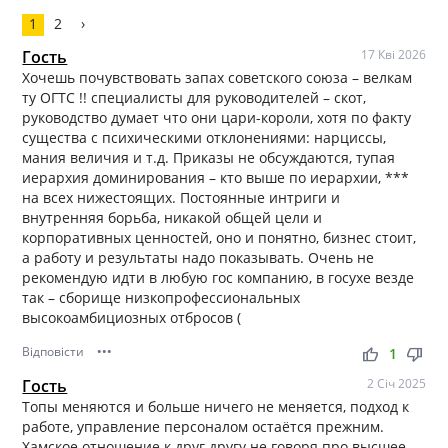
1
2
›
Гость
17 Кві 2026
Хочешь почувствовать запах советского союза – велкам
ту ОГТС !! специалисты для руководителей – скот,
руководство думает что они цари-короли, хотя по факту
существа с психическими отклонениями: нарциссы,
мания величия и т.д. Приказы не обсуждаются, тупая
иерархия доминирования – кто выше по иерархии, ***
на всех нижестоящих. Постоянные интриги и
внутренняя борьба, никакой общей цели и
корпоративных ценностей, оно и понятно, бизнес стоит,
а работу и результаты надо показывать. Очень не
рекомендую идти в любую гос компанию, в госухе везде
так – сборище низкопрофессиональных
высокоамбициозных отбросов (
Відповісти
•••
thumb_up
thumb_down
1
Гость
2 Січ 2025
Топы меняются и больше ничего не меняется, подход к
работе, управление персоналом остаётся прежним.
Хамское отношение к друг другу не говоря про высшее