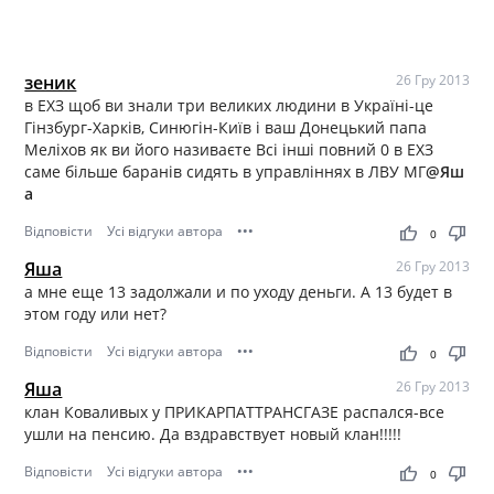
зеник
26 Гру 2013
в ЕХЗ щоб ви знали три великих людини в Україні-це
Гінзбург-Харків, Синюгін-Київ і ваш Донецький папа
Меліхов як ви його називаєте Всі інші повний 0 в ЕХЗ
саме більше баранів сидять в управліннях в ЛВУ МГ
@Яш
а
Відповісти
Усі відгуки автора
•••
thumb_up
thumb_down
0
Яша
26 Гру 2013
а мне еще 13 задолжали и по уходу деньги. А 13 будет в
этом году или нет?
Відповісти
Усі відгуки автора
•••
thumb_up
thumb_down
0
Яша
26 Гру 2013
клан Коваливых у ПРИКАРПАТТРАНСГАЗЕ распался-все
ушли на пенсию. Да вздравствует новый клан!!!!!
Відповісти
Усі відгуки автора
•••
thumb_up
thumb_down
0