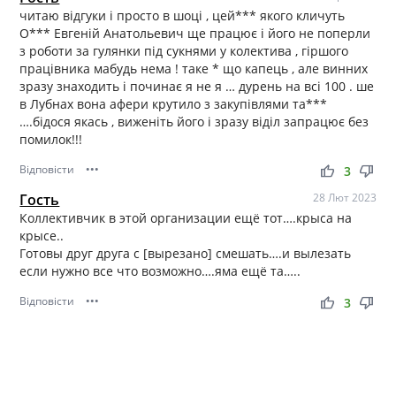
читаю відгуки і просто в шоці , цей*** якого кличуть
О*** Евгеній Анатольевич ще працює і його не поперли
з роботи за гулянки під сукнями у колектива , гіршого
працівника мабудь нема ! таке * що капець , але винних
зразу знаходить і починає я не я … дурень на всі 100 . ше
в Лубнах вона афери крутило з закупівлями та***
….бідося якась , виженіть його і зразу віділ запрацює без
помилок!!!
Відповісти
•••
thumb_up
thumb_down
3
Гость
28 Лют 2023
Коллективчик в этой организации ещё тот….крыса на
крысе..
Готовы друг друга с [вырезано] смешать….и вылезать
если нужно все что возможно….яма ещё та…..
Відповісти
•••
thumb_up
thumb_down
3