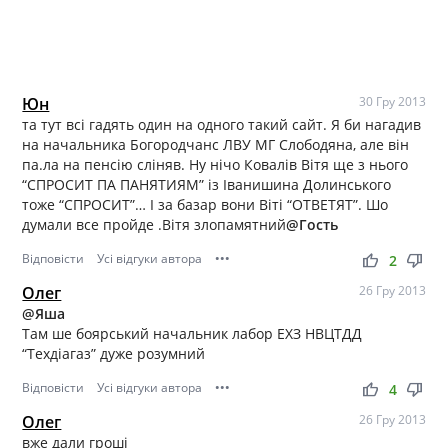
Юн
30 Гру 2013
та тут всі гадять один на одного такий сайт. Я би нагадив
на начальника Богородчанс ЛВУ МГ Слободяна, але він
па.ла на пенсію сліняв. Ну нічо Ковалів Вітя ще з нього
“СПРОСИТ ПА ПАНЯТИЯМ” із Іванишина Долинського
тоже “СПРОСИТ”… І за базар вони Віті “ОТВЕТЯТ”. Шо
думали все пройде .Вітя злопамятний
@Гость
Відповісти
Усі відгуки автора
•••
thumb_up
thumb_down
2
Олег
26 Гру 2013
@Яша
Там ше боярський начальник лабор ЕХЗ НВЦТДД
“Техдіагаз” дуже розумний
Відповісти
Усі відгуки автора
•••
thumb_up
thumb_down
4
Олег
26 Гру 2013
вже дали гроші