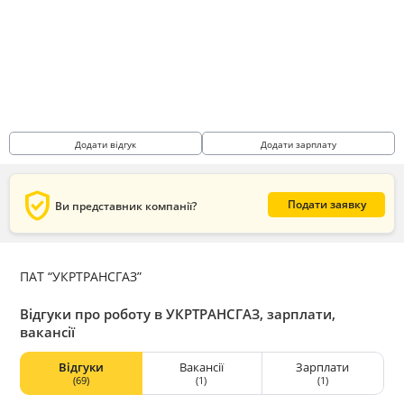
Додати відгук
Додати зарплату
verified_user
Подати заявку
Ви представник компанії?
ПАТ “УКРТРАНСГАЗ”
Відгуки про роботу в УКРТРАНСГАЗ, зарплати,
вакансії
Відгуки
Вакансії
Зарплати
(69)
(1)
(1)