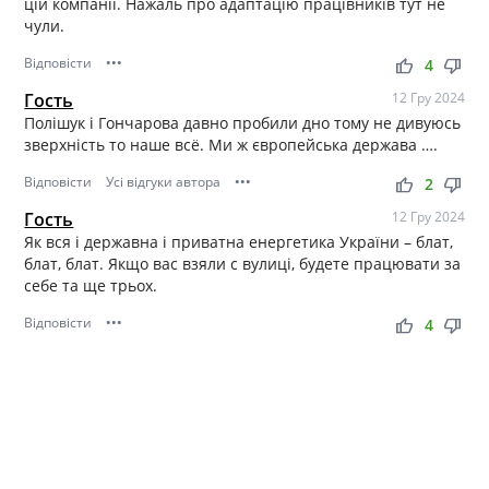
цій компанії. Нажаль про адаптацію працівників тут не
чули.
Відповісти
•••
thumb_up
thumb_down
4
Гость
12 Гру 2024
Полішук і Гончарова давно пробили дно тому не дивуюсь
зверхність то наше всё. Ми ж європейська держава ….
Відповісти
Усі відгуки автора
•••
thumb_up
thumb_down
2
Гость
12 Гру 2024
Як вся і державна і приватна енергетика України – блат,
блат, блат. Якщо вас взяли с вулиці, будете працювати за
себе та ще трьох.
Відповісти
•••
thumb_up
thumb_down
4