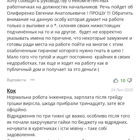
Хочу сообщить руководству о некомпетентных
работничках на должностях начальников. Речь пойдет об
Олифиренко Евгении Анатольевиче ! ПРОШУ !!! Обратить
внимание на данную особу которая думает на работе
только о выпивке и о *, склоняя своих нижестоящих
подчинённых на то и на другое. будет не корректно
указывать имена по причине, что некоторые замужние и
готовы ради места на работе пойти на многое с этим
озабоченным тираном! которого нужно гнать в шею !
Мало того что тупой и ищет постоянно крайних в своих
недоработках, так еще и ходит на работу как в
публичный дом и получает за это деньги (
Відповісти
•••
thumb_up
thumb_down
10
Кок
24 Лип 2020
Нормальна робота інженерна, зарплата після грейду
трішки вирісла, шкода прибрали тринадцяту, зате все
офіційно.
Відрядження по три тижні це важко, особливо після того
як почали закручувати гайки по бюджету на відрядних,
ночувати в курятниках і їсти мівіну – таке собі
задоволення.