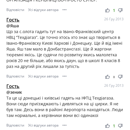
Відповісти
Усі відгуки автора
•••
thumb_up
thumb_down
1
Гость
26 Гру 2013
@Яша
Що за с.олота гадить тут на Івано-Франківский центр
НВЦ “Техдіагаз”. Це точно хтось хто знає що твориться в
Івано-Франківску Києві Харкові і Донецьку. Ще й від імені
Яша. Яш там мало в Донбастрансгазі. Ще й жаргони
тюремні якісь. Це судячи по розвитку якись малолетка
років 20 не більше, або якись даун, що в школі 8 класів 8
раз на другий рік лишали за тупість
Відповісти
Усі відгуки автора
•••
thumb_up
thumb_down
0
Гость
26 Гру 2013
@зеник
Та це ці донецькі і київські гадять на ІФТЦ Техдіагаза.
Вони сюди приїзжджають і дивляться на ці цирки. Я не
був там. Десь вони в районі Аеропорта находяться. Люди
там нормальні, а керівники вони всі одинакоі
Відповісти
Усі відгуки автора
•••
thumb_up
thumb_down
1