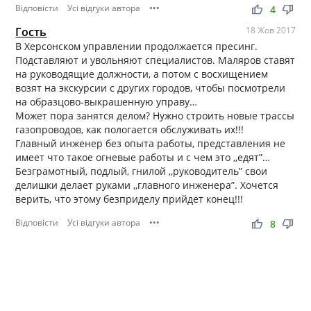
Відповісти
Усі відгуки автора
•••
thumb_up
thumb_down
4
Гость
18 Жов 2017
В Херсонском управлении продолжается пресинг.
Подставляют и увольняют специалистов. Маляров ставят
на руководящие должности, а потом с восхищением
возят на экскурсии с других городов, чтобы посмотрели
на образцово-выкрашенную управу…
Может пора занятся делом? Нужно строить новые трассы
газопроводов, как пологается обслуживать их!!!
Главный инженер без опыта работы, представления не
имеет что такое огневые работы и с чем это ,,едят”…
Безграмотный, подлый, гнилой ,,руководитель” свои
делишки делает руками ,,главного инженера”. Хочется
верить, что этому безприделу прийдет конец!!!
Відповісти
Усі відгуки автора
•••
thumb_up
thumb_down
8