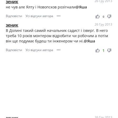
зеник
26 Гру 2013
не чув але Ялту і Новопсков розігнали
@Яша
Відповісти
Усі відгуки автора
•••
thumb_up
thumb_down
0
зеник
26 Гру 2013
В Долині такий самий начальник садист і ізверг. В него
треба 10 років монтером відробити чи робочим а потім
він ще подумає будеш ти інженером чи ні.
@Яша
Відповісти
Усі відгуки автора
•••
thumb_up
thumb_down
1
зеник
26 Гру 2013