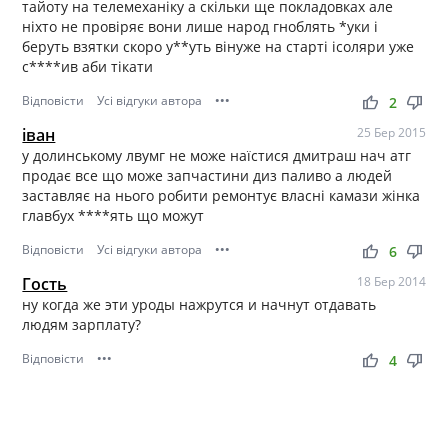
тайоту на телемеханіку а скільки ще покладовках але
ніхто не провіряє вони лише народ гноблять *уки і
беруть взятки скоро у**уть вінуже на старті ісоляри уже
с****ив аби тікати
Відповісти
Усі відгуки автора
•••
thumb_up
thumb_down
2
іван
25 Бер 2015
у долинському лвумг не може наїстися дмитраш нач атг
продає все що може запчастини диз паливо а людей
заставляє на нього робити ремонтує власні камази жінка
главбух ****ять що можут
Відповісти
Усі відгуки автора
•••
thumb_up
thumb_down
6
Гость
18 Бер 2014
ну когда же эти уроды нажрутся и начнут отдавать
людям зарплату?
Відповісти
•••
thumb_up
thumb_down
4