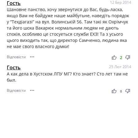
Гость
12 Бер 2014
Шановне панство, хочу звернутися до Вас, будь-ласка,
якщо Вам не байдуже наше майбутьне, наведiть порядок
у “Техдiагазi” на вул. Волинськiй 56. Там такi як Охрiмчук
та його шоха Вакарюк нормальним людям не дають
спокiя, особливо це стосуеться служби ЕХЗ! Та з усього
цього виходить так, що директор Самченко, людина яка
не мае свого власного думки!
Відповісти
•••
thumb_up
thumb_down
2
Гость
25 Лют 2014
А как дела в Хустском ЛПУ МГ? Кто знает? Сто лет там не
был.
Відповісти
•••
thumb_up
thumb_down
0