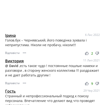
Ірина
6 Лис 2022
Голов.бух – Чернявський, його поведінка зухвала і
неприпустима. Ніколи не пробачу, ніколи!!!
Відповісти
•••
thumb_up
thumb_down
2
Виктория
11 Лип 2021
@ David
,есть такое чудо ! постоянные пошлые намеки и
разговори , в сторону женского коллектива !!! раздражает
и не дает работать другим !
Відповісти
•••
thumb_up
thumb_down
9
Гость
29 Чер 2021
Странный и непрофессиональный подход к поиску
персонала. Впечатление что делают вид что проводят