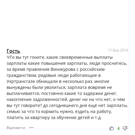
Гость
17 Бер 2014
ЧТо вы тут гоните, какие своевременные выплаты
зарплаты какие повышения зарплаты, люди проснитесь,
за время правления Винокурова с российским
гражданством, рядовые люди работающие в
Укртрансгазе обнищали в несколько раз, многие
вынуждены были уволиться, зарплата вовремя не
выплачивается, постоянно какие то задержки денег,
накопление задолженностей, денег ни на что нет, о чём
вы тут говорите? до сегодняшнего дня ещё нет зарплаты,
семью за что то кормить нужно, ездить на работу,
платить за квартиру за обучение детей и т.д
Відповісти
•••
thumb_up
thumb_down
4