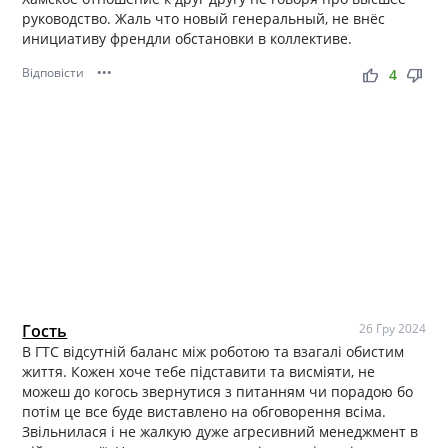
руководство. Жаль что новый генеральный, не внёс
инициативу френдли обстановки в коллективе.
Відповісти
•••
thumb_up
thumb_down
4
Гость
26 Гру 2024
В ГТС відсутній баланс між роботою та взагалі обистим
життя. Кожен хоче тебе підставити та висміяти, не
можеш до когось звернутися з питанням чи порадою бо
потім це все буде виставлено на обговорення всіма.
Звільнилася і не жалкую дуже агресивний менеджмент в