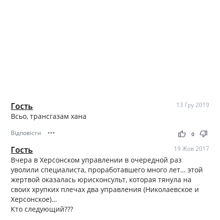
Гость
13 Гру 2019
Всьо, трансгазам хана
Відповісти
•••
thumb_up
thumb_down
0
Гость
19 Жов 2017
Вчера в Херсонском управлении в очередной раз
уволили специалиста, проработавшего много лет… этой
жертвой оказалась юрисконсульт, которая тянула на
своих хрупких плечах два управления (Николаевское и
Херсонское)…
Кто следующий???