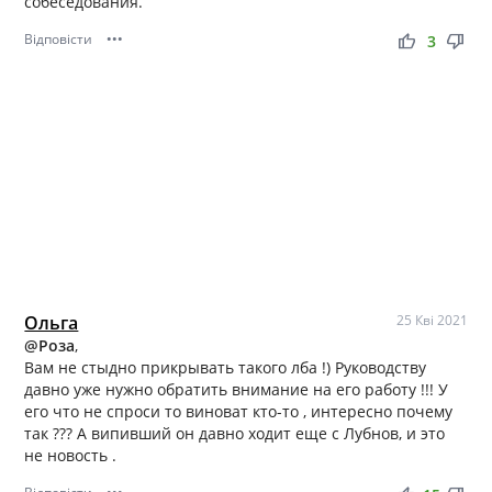
собеседования.
Відповісти
•••
thumb_up
thumb_down
3
Ольга
25 Кві 2021
@Роза
,
Вам не стыдно прикрывать такого лба !) Руководству
давно уже нужно обратить внимание на его работу !!! У
его что не спроси то виноват кто-то , интересно почему
так ??? А випивший он давно ходит еще с Лубнов, и это
не новость .