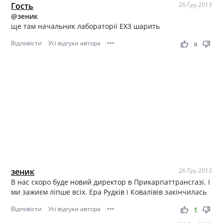
Гость
26 Гру 2013
@зеник
ще там начальник лабораторії ЕХЗ шарить
Відповісти
Усі відгуки автора
•••
thumb_up
thumb_down
0
зеник
26 Гру 2013
В нас скоро буде новий директор в Прикарпаттрансгазі. І
ми зажиєм ліпше всіх. Ера Рудків і Ковалівів закінчилась
Відповісти
Усі відгуки автора
•••
thumb_up
thumb_down
1