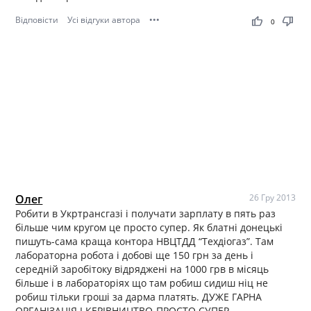
Відповісти
Усі відгуки автора
•••
thumb_up
thumb_down
0
Олег
26 Гру 2013
Робити в Укртрансгазі і получати зарплату в пять раз
більше чим кругом це просто супер. Як блатні донецькі
пишуть-сама краща контора НВЦТДД “Техдіогаз”. Там
лабораторна робота і добові ще 150 грн за день і
середній заробітоку відряджені на 1000 грв в місяць
більше і в лабораторіях що там робиш сидиш ніц не
робиш тільки гроші за дарма платять. ДУЖЕ ГАРНА
ОРГАНІЗАЦІЯ І КЕРІВНИЦТВО-ПРОСТО СУПЕР.