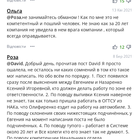
Відповісти
•••
thumb_up
thumb_down
15
Ольга
13 Кві 2021
@Роза
,не занимайтесь обманом ! Как по мне это не
компетентный и пошлий человек. Не знаю как за 20 лет
компания не увидела в нем врага компании , который
всегда оправдывается.
Відповісти
•••
thumb_up
thumb_down
12
Роза
8 Бер 2021
@David
, Добрый день, прочитав пост David Я просто
ошалела, не осталось ни каких сомнений в том кто такое
мог написать. Но обо всём по порядку. 1. Пост появился
сразу после выяснения между Евгением и Назаренко
Ксенией Игоревной, кто должен делать работу по зоне её
ответственности. 2. По поводу выпивки Ксения наверное
не знает, так как только пришла работать в ОГТСУ из
НАКа, что Олифиренко ездит на работу на автомобиле. 3.
По поводу склонения своих нижестоящих подчинённых, у
Евгения на момент написания поста не было
подчинённых. 4. По поводу тупого – работает в Системе
около 20 лет и Все колеги кто его знает так не думают. 5.
По поводу компетенции Начальника отдела