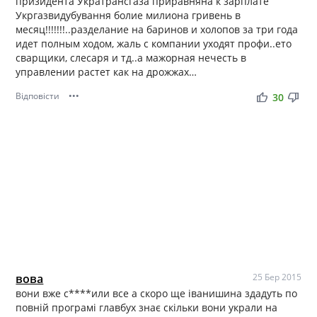
призидента Укратрансгаза приравняна к зарплате
Укргазвидубування болие милиона гривень в
месяц!!!!!!!..разделание на баринов и холопов за три года
идет полным ходом, жаль с компании уходят профи..ето
сварщики, слесаря и тд..а мажорная нечесть в
управлении растет как на дрожжах…
Відповісти
•••
thumb_up
thumb_down
30
вова
25 Бер 2015
вони вже с****или все а скоро ще іванишина здадуть по
повній програмі главбух знає скільки вони украли на