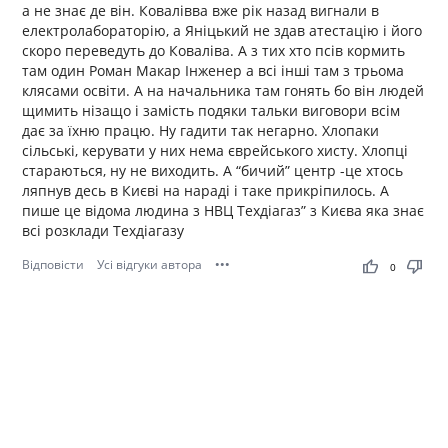
а не знає де він. Ковалівва вже рік назад вигнали в
електролабораторію, а Яніцький не здав атестацію і його
скоро переведуть до Коваліва. А з тих хто псів кормить
там один Роман Макар Інженер а всі інші там з трьома
клясами освіти. А на начальника там гонять бо він людей
щимить нізащо і замість подяки тальки виговори всім
дає за їхню працю. Ну гадити так негарно. Хлопаки
сільські, керувати у них нема єврейського хисту. Хлопці
стараються, ну не виходить. А “бичий” центр -це хтось
ляпнув десь в Києві на нараді і таке прикріпилось. А
пише це відома людина з НВЦ Техдіагаз” з Києва яка знає
всі розклади Техдіагазу
Відповісти
Усі відгуки автора
•••
thumb_up
thumb_down
0