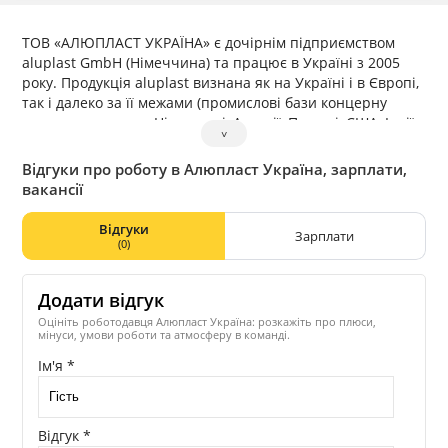
ТОВ «АЛЮПЛАСТ УКРАЇНА» є дочірнім підприємством
aluplast GmbH (Німеччина) та працює в Україні з 2005
року. Продукція aluplast визнана як на Україні і в Європі,
так і далеко за її межами (промислові бази концерну
розташовуються в Німеччині, Австрії, Польщі, США, Індії
˅
та Мексиці). Промислова група aluplast є одним з лідерів
світового ринку, приділяє багато уваги інноваційній
Відгуки про роботу в Алюпласт Україна, зарплати,
політиці.
вакансії
Ми розробляємо інноваційні технології, які потім
застосовують виробники вікон. Наші віконні та дверні
Відгуки
Зарплати
системи мають найвищі тепло- і шумоізоляційні
(0)
показники, забезпечують безпеку і стильний дизайн. Ми
відкриваємо вікно в майбутнє.
Додати відгук
Оцініть роботодавця Алюпласт Україна: розкажіть про плюси,
мінуси, умови роботи та атмосферу в команді.
Ім'я *
Відгук *