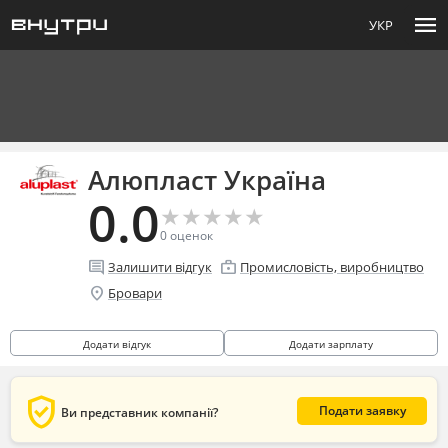
menu
УКР
Алюпласт Україна
0.0
★
★
★
★
★
★
★
★
★
★
0
оценок
comment
enterprise
Залишити відгук
Промисловість, виробництво
location_on
Бровари
Додати відгук
Додати зарплату
verified_user
Подати заявку
Ви представник компанії?