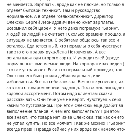
не меняется. Зарплаты, вроде как не плохие, но только в
отделе” бытовой техники”. Там и руководство
нормальное. А в отделе “сельхозтехники”, директор
Олексюк Сергей Леонидович вечно жмёт зарплаты.
Возомнил себя царём. У него даже погремуха “Барин”.
Людей за людей не считает!! Сколько времени прошло, а
ситуация не меняется. С ребятами общаюсь, так все и
осталось. Единственный, кто нормально себя чувствует
так это его правая рука-Лена Нетовченая. А все
остальные-люди второго сорта. И учредителей (вроде
нормальные, вменяемые люди. На корпоративах видел.)
это все устраивает. Если кто нормальный приходит, так
Олексюк его быстро или дебилом делает, или
избавляется. Все на себе завязал. Вечно не успевает, из-
за этого с товаром вечная задница. Постоянно выпадает
ходовой ассортимент. Потом надо клиентам сказки
рассказывать. Они тебе уже не верят. Чувствуешь себя
каким-то пустозвоном. При этом Олексюк ещё долбит за
выполнение планов. А чем его выполнять??? При этом
все знают, что товара нет из-за Олексюка, так как он его
не успел купить. Но все молчат!!! Как же можно!!! “Барин”
всегда прав!!! Правда сейчас у них вроде как начало что-