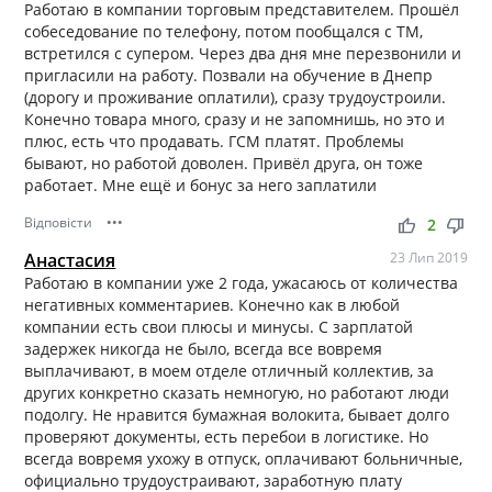
Работаю в компании торговым представителем. Прошёл
собеседование по телефону, потом пообщался с ТМ,
встретился с супером. Через два дня мне перезвонили и
пригласили на работу. Позвали на обучение в Днепр
(дорогу и проживание оплатили), сразу трудоустроили.
Конечно товара много, сразу и не запомнишь, но это и
плюс, есть что продавать. ГСМ платят. Проблемы
бывают, но работой доволен. Привёл друга, он тоже
работает. Мне ещё и бонус за него заплатили
Відповісти
•••
thumb_up
thumb_down
2
Анастасия
23 Лип 2019
Работаю в компании уже 2 года, ужасаюсь от количества
негативных комментариев. Конечно как в любой
компании есть свои плюсы и минусы. С зарплатой
задержек никогда не было, всегда все вовремя
выплачивают, в моем отделе отличный коллектив, за
других конкретно сказать немногую, но работают люди
подолгу. Не нравится бумажная волокита, бывает долго
проверяют документы, есть перебои в логистике. Но
всегда вовремя ухожу в отпуск, оплачивают больничные,
официально трудоустраивают, заработную плату