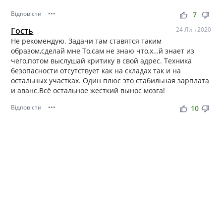
Відповісти
•••
thumb_up
thumb_down
7
Гость
24 Лип 2020
Не рекомендую. Задачи там ставятся таким
образом,сделай мне То,сам не знаю что,х…й знает из
чего,потом выслушай критику в свой адрес. Техника
безопасности отсутствует как на складах так и на
остальных участках. Один плюс это стабильная зарплата
и аванс.Всё остальное жесткий вынос мозга!
Відповісти
•••
thumb_up
thumb_down
10