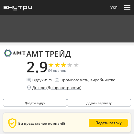
menu
УКР
АМТ ТРЕЙД
2.9
★
★
★
★
★
★
★
★
★
★
34
оценок
comment
enterprise
Відгуки:
75
Промисловість, виробництво
location_on
Дніпро (Дніпропетровськ)
Додати відгук
Додати зарплату
verified_user
Подати заявку
Ви представник компанії?