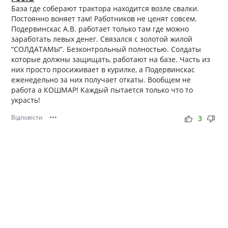
База где соберают трактора находится возле свалки.
Постоянно воняет там! Работников не ценят совсем.
Подервинскас А.В. работает только там где можно
заработать левых денег. Связался с золотой жилой
“СОЛДАТАМЫ”. Безконтрольный полностью. Солдаты
которые должны защищать, работают на базе. Часть из
них просто просиживает в курилке, а Подервинскас
еженедельно за них получает откаты. Вообщем не
работа а КОШМАР! Каждый пытается только что то
украсть!
Відповісти
•••
thumb_up
thumb_down
3