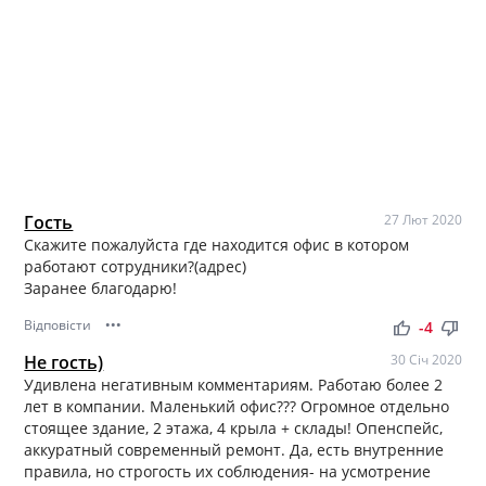
Гость
27 Лют 2020
Скажите пожалуйста где находится офис в котором
работают сотрудники?(адрес)
Заранее благодарю!
Відповісти
•••
thumb_up
thumb_down
-4
Не гость)
30 Січ 2020
Удивлена негативным комментариям. Работаю более 2
лет в компании. Маленький офис??? Огромное отдельно
стоящее здание, 2 этажа, 4 крыла + склады! Опенспейс,
аккуратный современный ремонт. Да, есть внутренние
правила, но строгость их соблюдения- на усмотрение