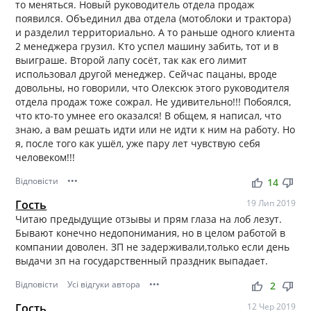
то меняться. Новый руководитель отдела продаж
появился. Объединил два отдела (мотоблоки и трактора)
и разделил территориально. А то раньше одного клиента
2 менеджера грузил. Кто успел машину забить, тот и в
выиграше. Второй лапу сосёт, так как его лимит
использовал другой менеджер. Сейчас пацаны, вроде
довольны, но говорили, что Олексюк этого руководителя
отдела продаж тоже сожрал. Не удивительно!!! Побоялся,
что кто-то умнее его оказался! В общем, я написал, что
знаю, а вам решать идти или не идти к ним на работу. Но
я, после того как ушёл, уже пару лет чувствую себя
человеком!!!
Відповісти
•••
thumb_up
thumb_down
14
Гость
19 Лип 2019
Читаю предыдущие отзывы и прям глаза на лоб лезут.
Бывают конечно недопонимания, но в целом работой в
компании доволен. ЗП не задерживали,только если день
выдачи зп на государственный праздник выпадает.
Відповісти
Усі відгуки автора
•••
thumb_up
thumb_down
2
Гость
12 Чер 2019