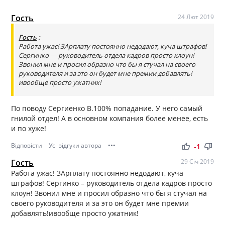
Гость
24 Лют 2019
Гость
:
Работа ужас! ЗАрплату постоянно недодают, куча штрафов!
Сергинко — руководитель отдела кадров просто клоун!
Звонил мне и просил образно что бы я стучал на своего
руководителя и за это он будет мне премии добавлять!
ивообще просто ужатник!
По поводу Сергиенко В.100% попадание. У него самый
гнилой отдел! А в основном компания более менее, есть
и по хуже!
Відповісти
Усі відгуки автора
•••
thumb_up
thumb_down
-1
Гость
29 Січ 2019
Работа ужас! ЗАрплату постоянно недодают, куча
штрафов! Сергинко – руководитель отдела кадров просто
клоун! Звонил мне и просил образно что бы я стучал на
своего руководителя и за это он будет мне премии
добавлять!ивообще просто ужатник!