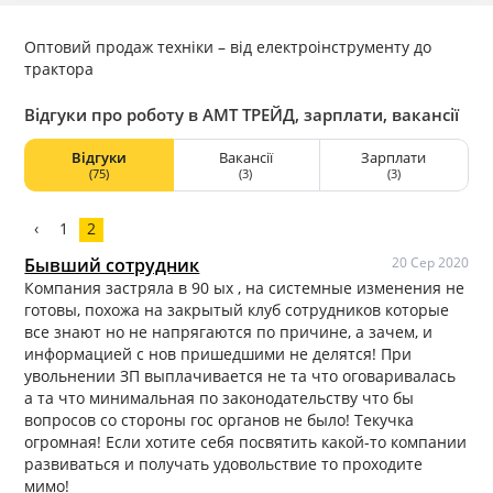
Оптовий продаж техніки – від електроінструменту до
трактора
Відгуки про роботу в АМТ ТРЕЙД, зарплати, вакансії
Відгуки
Вакансії
Зарплати
(75)
(3)
(3)
‹
1
2
Бывший сотрудник
20 Сер 2020
Компания застряла в 90 ых , на системные изменения не
готовы, похожа на закрытый клуб сотрудников которые
все знают но не напрягаются по причине, а зачем, и
информацией с нов пришедшими не делятся! При
увольнении ЗП выплачивается не та что оговаривалась
а та что минимальная по законодательству что бы
вопросов со стороны гос органов не было! Текучка
огромная! Если хотите себя посвятить какой-то компании
развиваться и получать удовольствие то проходите
мимо!