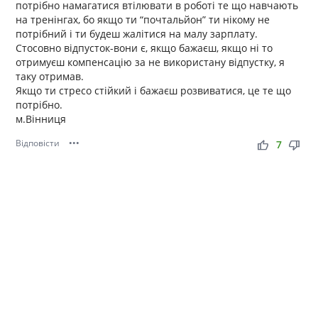
потрібно намагатися втілювати в роботі те що навчають
на тренінгах, бо якщо ти “почтальйон” ти нікому не
потрібний і ти будеш жалітися на малу зарплату.
Стосовно відпусток-вони є, якщо бажаєш, якщо ні то
отримуєш компенсацію за не використану відпустку, я
таку отримав.
Якщо ти стресо стійкий і бажаєш розвиватися, це те що
потрібно.
м.Вінниця
Відповісти
•••
thumb_up
thumb_down
7