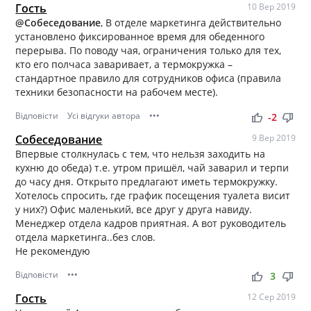
Гость
10 Вер 2019
@Собеседование
, В отделе маркетинга действительно
установлено фиксированное время для обеденного
перерыва. По поводу чая, ограничения только для тех,
кто его полчаса заваривает, а термокружка –
стандартное правило для сотрудников офиса (правила
техники безопасности на рабочем месте).
Відповісти
Усі відгуки автора
•••
thumb_up
thumb_down
-2
Собеседование
9 Вер 2019
Впервые столкнулась с тем, что нельзя заходить на
кухню до обеда) т.е. утром пришёл, чай заварил и терпи
до часу дня. Открыто предлагают иметь термокружку.
Хотелось спросить, где график посещения туалета висит
у них?) Офис маленький, все друг у друга навиду.
Менеджер отдела кадров приятная. А вот руководитель
отдела маркетинга..без слов.
Не рекомендую
Відповісти
•••
thumb_up
thumb_down
3
Гость
12 Сер 2019