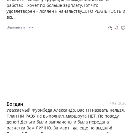
работах – хочет по-больше зарплату.Тот что
удовлетворен – лоялен к начальству…ЕТО РЕАЛЬНОСТЬ и
всЕ…
Відповісти
•••
thumb_up
thumb_down
-2
Богдан
7 Кві 2020
Уважаемый Журибеда Александр, Вас ТП назвать нельзя.
План НИ РАЗУ не выполнил, маршрута НЕТ. По поводу
денег! Деньги были выплачены и была передана
расчетка Вам ЛИЧНО. За март , да, еще не выдали!