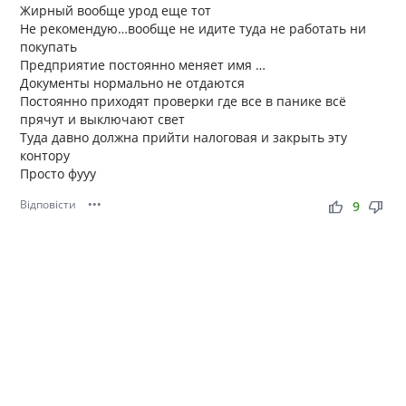
Жирный вообще урод еще тот
Не рекомендую…вообще не идите туда не работать ни
покупать
Предприятие постоянно меняет имя …
Документы нормально не отдаются
Постоянно приходят проверки где все в панике всё
прячут и выключают свет
Туда давно должна прийти налоговая и закрыть эту
контору
Просто фууу
Відповісти
•••
thumb_up
thumb_down
9