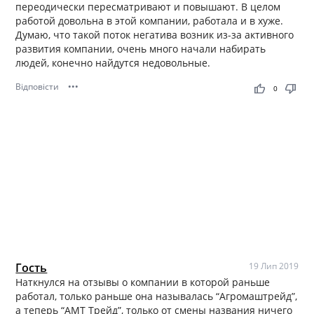
переодически пересматривают и повышают. В целом
работой довольна в этой компании, работала и в хуже.
Думаю, что такой поток негатива возник из-за активного
развития компании, очень много начали набирать
людей, конечно найдутся недовольные.
Відповісти
•••
thumb_up
thumb_down
0
Гость
19 Лип 2019
Наткнулся на отзывы о компании в которой раньше
работал, только раньше она называлась “Агромаштрейд”,
а теперь “АМТ Трейд”, только от смены названия ничего