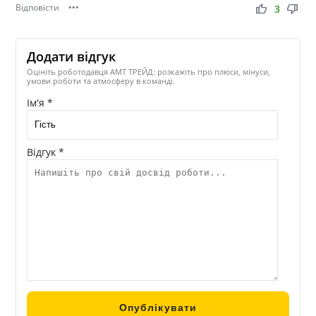
Відповісти
•••
thumb_up
thumb_down
3
Додати відгук
Оцініть роботодавця АМТ ТРЕЙД: розкажіть про плюси, мінуси,
умови роботи та атмосферу в команді.
Ім'я *
Відгук *