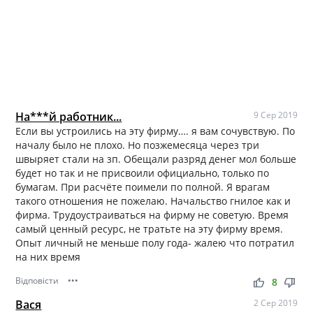
На***й работник...
9 Сер 2019
Если вы устроились на эту фирму…. я вам сочувствую. По
началу было не плохо. Но позжемесяца через три
швыряет стали на зп. Обещали разряд денег мол больше
будет но так и не присвоили официально, только по
бумагам. При расчёте поимели по полной. Я врагам
такого отношения не пожелаю. Начальство гнилое как и
фирма. Трудоустраиваться на фирму не советую. Время
самый ценный ресурс, не тратьте на эту фирму время.
Опыт личный не меньше полу года- жалею что потратил
на них время
Відповісти
•••
thumb_up
thumb_down
8
Вася
2 Сер 2019