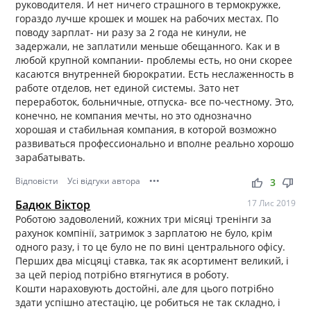
руководителя. И нет ничего страшного в термокружке,
гораздо лучше крошек и мошек на рабочих местах. По
поводу зарплат- ни разу за 2 года не кинули, не
задержали, не заплатили меньше обещанного. Как и в
любой крупной компании- проблемы есть, но они скорее
касаются внутренней бюрократии. Есть неслаженность в
работе отделов, нет единой системы. Зато нет
переработок, больничные, отпуска- все по-честному. Это,
конечно, не компания мечты, но это однозначно
хорошая и стабильная компания, в которой возможно
развиваться профессионально и вполне реально хорошо
зарабатывать.
Відповісти
Усі відгуки автора
•••
thumb_up
thumb_down
3
Бадюк Віктор
17 Лис 2019
Роботою задоволений, кожних три місяці тренінги за
рахунок компінії, затримок з зарплатою не було, крім
одного разу, і то це було не по вині центрального офісу.
Перших два місцяці ставка, так як асортимент великий, і
за цей період потрібно втягнутися в роботу.
Кошти нараховують достойні, але для цього потрібно
здати успішно атестацію, це робиться не так складно, і