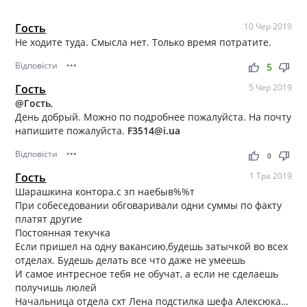
Гость
10 Чер 2019
Не ходите туда. Смысла нет. Только время потратите.
Відповісти
•••
thumb_up
thumb_down
5
Гость
5 Чер 2019
@Гость
,
День добрый. Можно по подробнее пожалуйста. На почту
напишите пожалуйста.
F3514@i.ua
Відповісти
•••
thumb_up
thumb_down
0
Гость
1 Тра 2019
Шарашкина контора.с зп наебыв%%т
При собеседовании обговаривали одни суммы по факту
платят другие
Постоянная текучка
Если пришел на одну вакансию,будешь затычкой во всех
отделах. Будешь делать все что даже не умеешь
И самое интресное тебя не обучат, а если не сделаешь
получишь люлей
Начальница отдела схт Лена подстилка шефа Алексюка…