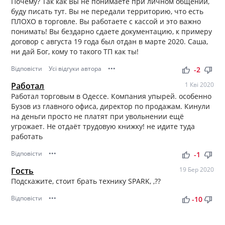
Почему? Так как Вы не понимаете при личном общении,
буду писать тут. Вы не передали территорию, что есть
ПЛОХО в торговле. Вы работаете с кассой и это важно
понимать! Вы бездарно сдаете документацию, к примеру
договор с августа 19 года был отдан в марте 2020. Саша,
ни дай Бог, кому то такого ТП как ты!
Відповісти
Усі відгуки автора
•••
thumb_up
thumb_down
-2
Работал
1 Кві 2020
Работал торговым в Одессе. Компания упырей. особенно
Бузов из главного офиса, директор по продажам. Кинули
на деньги просто не платят при увольнении ещё
угрожает. Не отдаёт трудовую книжку! не идите туда
работать
Відповісти
•••
thumb_up
thumb_down
-1
Гость
19 Бер 2020
Подскажите, стоит брать технику SPARK, ,??
Відповісти
•••
thumb_up
thumb_down
-10