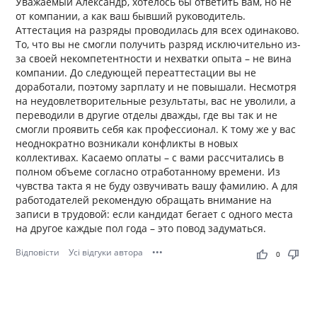
Уважаемый Александр, хотелось бы ответить вам, но не
от компании, а как ваш бывший руководитель.
Аттестация на разряды проводилась для всех одинаково.
То, что вы не смогли получить разряд исключительно из-
за своей некомпетентности и нехватки опыта – не вина
компании. До следующей переаттестации вы не
доработали, поэтому зарплату и не повышали. Несмотря
на неудовлетворительные результаты, вас не уволили, а
переводили в другие отделы дважды, где вы так и не
смогли проявить себя как профессионал. К тому же у вас
неоднократно возникали конфликты в новых
коллективах. Касаемо оплаты – с вами рассчитались в
полном объеме согласно отработанному времени. Из
чувства такта я не буду озвучивать вашу фамилию. А для
работодателей рекомендую обращать внимание на
записи в трудовой: если кандидат бегает с одного места
на другое каждые пол года – это повод задуматься.
Відповісти
Усі відгуки автора
•••
thumb_up
thumb_down
0