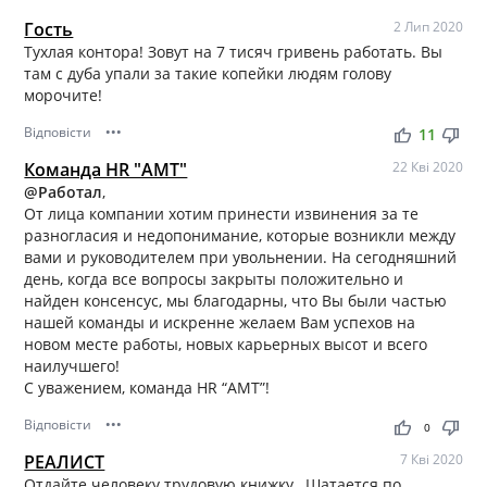
Гость
2 Лип 2020
Тухлая контора! Зовут на 7 тисяч гривень работать. Вы
там с дуба упали за такие копейки людям голову
морочите!
Відповісти
•••
thumb_up
thumb_down
11
Команда HR "АМТ"
22 Кві 2020
@Работал
,
От лица компании хотим принести извинения за те
разногласия и недопонимание, которые возникли между
вами и руководителем при увольнении. На сегодняшний
день, когда все вопросы закрыты положительно и
найден консенсус, мы благодарны, что Вы были частью
нашей команды и искренне желаем Вам успехов на
новом месте работы, новых карьерных высот и всего
наилучшего!
С уважением, команда НR “АМТ”!
Відповісти
•••
thumb_up
thumb_down
0
РЕАЛИСТ
7 Кві 2020
Отдайте человеку трудовую книжку…Шатается по