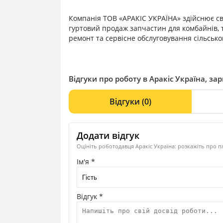
Компанія ТОВ «АРАКІС УКРАЇНА» здійснює с
гуртовий продаж запчастин для комбайнів, тр
ремонт та сервісне обслуговування сільсько
Відгуки про роботу в Аракіс Україна, зар
Відгуки
(0)
Додати відгук
Оцініть роботодавця Аракіс Україна: розкажіть про п
Ім'я *
Відгук *