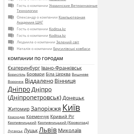
Гость о компании
Украинские Ветеринарные
Технологии
Олександр о компании
Компьютерная
Академия ШАГ
Гость о компании
Koditsa.kz
Гость о компании
Koditsa.kz
Людмила о компании
Зелений світ
Наталія о компании
Брусилівські ковбаси
КОМПАНИИ ПО ГОРОДАМ
Єкатеринбург
Івано-Франківськ
Бровари
Біла Церква
Бориспіль
Вишневе
Віддалено
Вінниця
Воронеж
Дніпро
Дніпро
(Дніпропетровськ)
Донецьк
Київ
Запоріжжя
Житомир
Кривий Ріг
Кременчук
Краснодар
Кропивницький
Кропивницький (Кіровоград)
Львів
Миколаїв
Луцьк
Луганськ