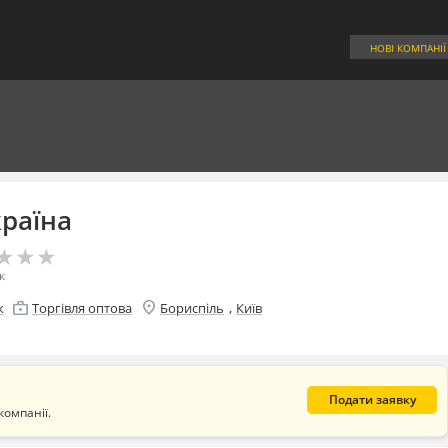
НОВІ КОМПАНІЇ
країна
★
★
★
★
★
★
к
location_on
enterprise
,
к
Торгівля оптова
Бориспіль
Київ
Подати заявку
компанії.