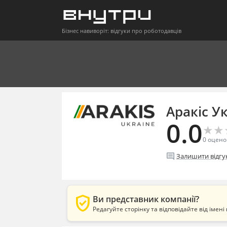
Бізнес навиворіт: відгуки про роботодавців
Аракіс У
0.0
★
★
★
★
0
оцено
comment
Залишити відгу
verified_user
Ви представник компанії?
Редагуйте сторінку та відповідайте від імені 