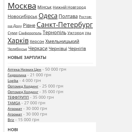
Москва
Мінськ
Нижній Новгород
Одеса
Полтава
Новосибірськ
Ростов-
Санкт-Петербург
Рівне
на-Дону
Тернопіль
Суми
Ужгород
Сімферополь
Уфа
Харків
Хмельницький
Херсон
Черкаси
Чернівці
Чернігів
Челябінськ
НОВЫЕ ЗАРПЛАТЫ
- 50 000 грн
Аптека Низких Цен
- 21 000 грн
Гидролика
- 4 000 грн
Logika
- 25 000 грн
Ортомед Холдинг
- 35 000 грн
Ортомед Холдинг
- 35 000 грн
ТЕФФГРУПП
- 27 000 грн
TAMGA
- 30 000 грн
Агромат
- 30 000 грн
Агромат
- 15 000 грн
Briz
НОВІ