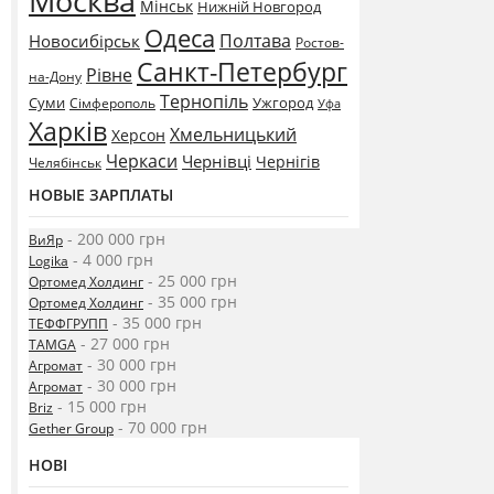
Москва
Мінськ
Нижній Новгород
Одеса
Полтава
Новосибірськ
Ростов-
Санкт-Петербург
Рівне
на-Дону
Тернопіль
Суми
Ужгород
Сімферополь
Уфа
Харків
Хмельницький
Херсон
Черкаси
Чернівці
Чернігів
Челябінськ
НОВЫЕ ЗАРПЛАТЫ
- 200 000 грн
ВиЯр
- 4 000 грн
Logika
- 25 000 грн
Ортомед Холдинг
- 35 000 грн
Ортомед Холдинг
- 35 000 грн
ТЕФФГРУПП
- 27 000 грн
TAMGA
- 30 000 грн
Агромат
- 30 000 грн
Агромат
- 15 000 грн
Briz
- 70 000 грн
Gether Group
НОВІ