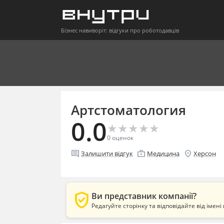
Бізнес навиворіт: відгуки про роботодавців
Артстоматология
0.0
★
★
★
★
★
★
★
★
★
★
0
оценок
comment
enterprise
location_on
Залишити відгук
Медицина
Херсон
verified_user
Ви представник компанії?
Редагуйте сторінку та відповідайте від імені 