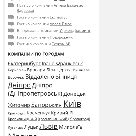
Гість 55 о компании
Аптека Бажаемо
Здоровья
Гость о компании
Експертус
Гость о компании
Ареал-Плюс
Владислав о компании
Укрлендфарминг
Гость о компании
Подорожник
Гостья о компании
Техком АВ
КОМПАНИИ ПО ГОРОДАМ
Єкатеринбург
Івано-Франківськ
Бровари
Біла Церква
Бориспіль
Вишневе
Віддалено
Вінниця
Воронеж
Дніпро
Дніпро
(Дніпропетровськ)
Донецьк
Київ
Запоріжжя
Житомир
Кривий Ріг
Кременчук
Краснодар
Кропивницький
Кропивницький (Кіровоград)
Львів
Миколаїв
Луцьк
Луганськ