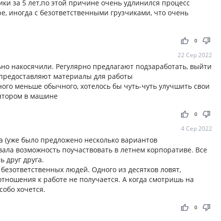
и за 5 лет,по этой причине очень удлинился процесс
ре, иногда с безответственными грузчиками, что очень
thumb_up
thumb_down
0
22 Сер 2022
ьно накосячили. Регулярно предлагают подзаработать, выйти
 предоставляют материалы для работы
ного меньше обычного, хотелось бы чуть-чуть улучшить свои
лятором в машине
thumb_up
thumb_down
0
4 Сер 2022
а (уже было предложено несколько вариантов
вала возможность поучаствовать в летнем корпоративе. Все
ь друг друга.
безответственных людей. Одного из десятков ловят,
 отношения к работе не получается. А когда смотришь на
собо хочется.
thumb_up
thumb_down
0