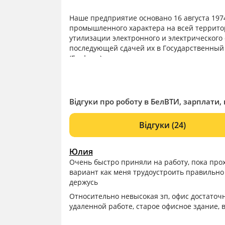
Наше предприятие основано 16 августа 197
промышленного характера на всей территор
утилизации электронного и электрического
последующей сдачей их в Государственный
(Госфонд).
В настоящее время к системе предприятий 
– ОАО «БелВТИ»,
– Унитарное предприятие «БелВТИ-регион»
– Унитарное предприятие «Гомель ВТИ»,
Відгуки про роботу в БелВТИ, зарплати, 
– Унитарное предприятие «Могилев ВТИ»,
– ОАО «Брест ВТИ».
Відгуки
(24)
Юлия
Очень быстро приняли на работу, пока про
вариант как меня трудоустроить правильно 
держусь
Относительно невысокая зп, офис достаточн
удаленной работе, старое офисное здание, 