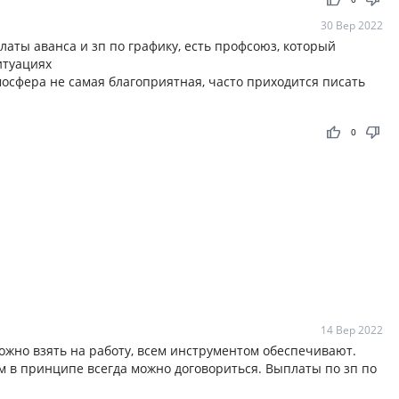
30 Вер 2022
латы аванса и зп по графику, есть профсоюз, который
итуациях
мосфера не самая благоприятная, часто приходится писать
thumb_up
thumb_down
0
14 Вер 2022
ожно взять на работу, всем инструментом обеспечивают.
м в принципе всегда можно договориться. Выплаты по зп по