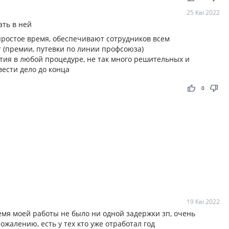
25 Кві 2022
ать в ней
простое время, обеспечивают сотрудников всем
т (премии, путевки по линии профсоюза)
тия в любой процедуре, не так много решительных и
ести дело до конца
thumb_up
thumb_down
0
19 Кві 2022
емя моей работы не было ни одной задержки зп, очень
ожалению, есть у тех кто уже отработал год