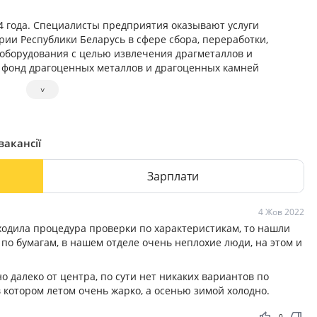
4 года. Специалисты предприятия оказывают услуги
ии Республики Беларусь в сфере сбора, переработки,
 оборудования с целью извлечения драгметаллов и
 фонд драгоценных металлов и драгоценных камней
˅
«БелВТИ» относятся:
,
вакансії
Зарплати
4 Жов 2022
ходила процедура проверки по характеристикам, то нашли
по бумагам, в нашем отделе очень неплохие люди, на этом и
о далеко от центра, по сути нет никаких вариантов по
в котором летом очень жарко, а осенью зимой холодно.
thumb_up
thumb_down
0