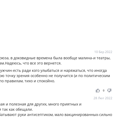
10 Бер 2022
юза, в доковидные времена была вообще малина-и театры,
м.Надеюсь, что все это вернется.
жчин-есть ради кого улыбаться и наряжаться, что иногда
ою точку зрения особенно не получится (и по политическим
по правилам, тихо и спокойно.
thumb_up
thumb_down
0
28 Лют 2022
ая и полезная для других, много приятных и
 так как обещали.
рабатывают руки антисептиком, мало вакцинированных-сильно