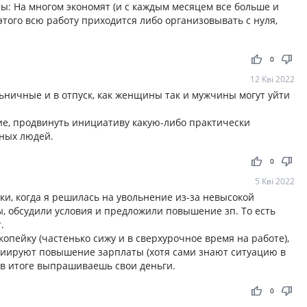
ы: На многом экономят (и с каждым месяцем все больше и
этого всю работу приходится либо организовывать с нуля,
thumb_up
thumb_down
0
12 Кві 2022
ьничные и в отпуск, как женщины так и мужчины могут уйти
ие, продвинуть инициативу какую-либо практически
зных людей.
thumb_up
thumb_down
0
5 Кві 2022
ки, когда я решилась на увольнение из-за невысокой
ы, обсудили условия и предложили повышение зп. То есть
.
опейку (частенько сижу и в сверхурочное время на работе),
циируют повышение зарплаты (хотя сами знают ситуацию в
е в итоге выпрашиваешь свои деньги.
thumb_up
thumb_down
0