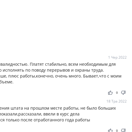
1 Чер 2022
нвалидностью. Платят стабильно, всем необходимым для
о исполнять по поводу перерывов и охраны труда.
ше, плюс работы,конечно, очень много. Бывает,что с моим
бъеме.
thumb_up
thumb_down
0
18 Тра 2022
ения штата на прошлом месте работы, не было больших
оказали,рассказали, ввели в курс дела
ся только после отработанного года работы
thumb_up
thumb_down
0