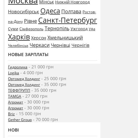
Москва
Мінськ
Нижній Новгород
Одеса
Полтава
Новосибірськ
Ростов-
Санкт-Петербург
Рівне
на-Дону
Тернопіль
Суми
Ужгород
Сімферополь
Уфа
Харків
Хмельницький
Херсон
Черкаси
Чернівці
Чернігів
Челябінськ
НОВЫЕ ЗАРПЛАТЫ
- 21 000 грн
Гидролика
- 4 000 грн
Logika
- 25 000 грн
Ортомед Холдинг
- 35 000 грн
Ортомед Холдинг
- 35 000 грн
ТЕФФГРУПП
- 27 000 грн
TAMGA
- 30 000 грн
Агромат
- 30 000 грн
Агромат
- 15 000 грн
Briz
- 70 000 грн
Gether Group
НОВІ