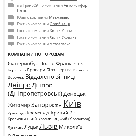
я з ТрансОйл о компании
Авто-комфорт
Плюс
Юлія о компании
Мед-сервіс
Гость о компании
Скарбниця
Гость о компании
Хилти Украина
Гость о компании
Хилти Украина
Гость о компании
Автоаптека
КОМПАНИИ ПО ГОРОДАМ
Єкатеринбург
Івано-Франківськ
Бровари
Біла Церква
Бориспіль
Вишневе
Віддалено
Вінниця
Воронеж
Дніпро
Дніпро
(Дніпропетровськ)
Донецьк
Київ
Запоріжжя
Житомир
Кривий Ріг
Кременчук
Краснодар
Кропивницький
Кропивницький (Кіровоград)
Львів
Миколаїв
Луцьк
Луганськ