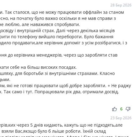
28 Бер 2026
ки. Так сталося, що не можу працювати оффлайн за станом
есно, на початку було важко оскільки я не мав справи з
 не люблю, але наважився спробувати.
свіду і внутрішній страх. Далі через декілька місяців
ворити по телефону вийшло перебороти. Було бажання
дило продавати,але керівник допоміг з усім розібратися, і з
я до керівника менеджерів, через що заробляти став
кати себе на більш високих посадах.
 шляху, для боротьби зі внутрішніми страхами. Класно
дьми.
дям, які не готові працювати щоб добре заробляти. + Не раджу
 Так само і тут. Попрацювали рік два, отримали досвід,
thumb_up
thumb_down
6
23 Бер 2026
рів,ких через 5 днів кидають, кажуть що не підходять,але
і взяли Вас,якзщо було б льіше роботи. Їхній склад