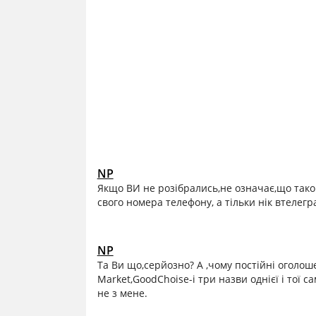
NP
Якщо ВИ не розібрались,не означає,що таког
свого номера телефону, а тільки нік втелегра
NP
Та Ви що,серйозно? А ,чому постійні оголо
Market,GoodChoise-і три назви однієї і тої сам
не з мене.