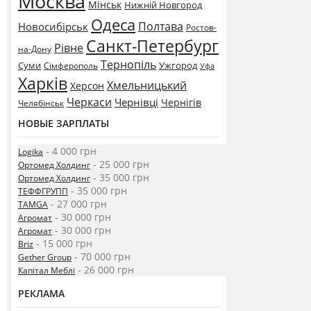
Москва
Мінськ
Нижній Новгород
Одеса
Полтава
Новосибірськ
Ростов-
Санкт-Петербург
Рівне
на-Дону
Тернопіль
Суми
Ужгород
Сімферополь
Уфа
Харків
Хмельницький
Херсон
Черкаси
Чернівці
Чернігів
Челябінськ
НОВЫЕ ЗАРПЛАТЫ
- 4 000 грн
Logika
- 25 000 грн
Ортомед Холдинг
- 35 000 грн
Ортомед Холдинг
- 35 000 грн
ТЕФФГРУПП
- 27 000 грн
TAMGA
- 30 000 грн
Агромат
- 30 000 грн
Агромат
- 15 000 грн
Briz
- 70 000 грн
Gether Group
- 26 000 грн
Капітал Меблі
РЕКЛАМА