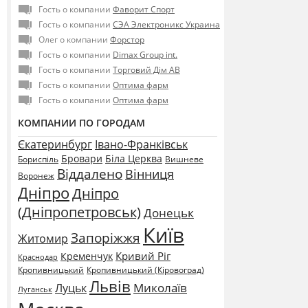
Гость о компании
Фаворит Спорт
Гость о компании
СЭА Электроникс Украина
Олег о компании
Форстор
Гость о компании
Dimax Group int.
Гость о компании
Торговий Дім АВ
Гость о компании
Оптима фарм
Гость о компании
Оптима фарм
КОМПАНИИ ПО ГОРОДАМ
Єкатеринбург
Івано-Франківськ
Бровари
Біла Церква
Бориспіль
Вишневе
Віддалено
Вінниця
Воронеж
Дніпро
Дніпро
(Дніпропетровськ)
Донецьк
Київ
Запоріжжя
Житомир
Кривий Ріг
Кременчук
Краснодар
Кропивницький
Кропивницький (Кіровоград)
Львів
Миколаїв
Луцьк
Луганськ