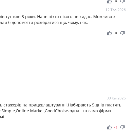
thumb_up
thumb_down
0
12 Тра 2026
ів тут вже 3 роки. Наче ніхто нікого не кидає. Можливо з
ли б допомогти розібратися що, чому, і як.
thumb_up
thumb_down
0
30 Кві 2026
ть стажерів на працквлаштуванні.Набирають 5 днів платять
BeSimple,Online Market,GoodChoise-одна і та сама фірма
мі
thumb_up
thumb_down
-1