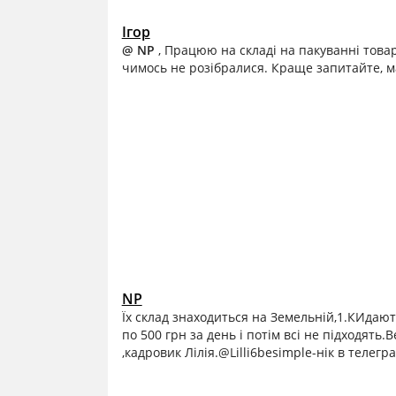
Ігор
@ NP
, Працюю на складі на пакуванні товар
чимось не розібралися. Краще запитайте, ма
NP
Їх склад знаходиться на Земельній,1.КИдаю
по 500 грн за день і потім всі не підходять.
,кадровик Лілія.@Lilli6besimple-нік в телегра