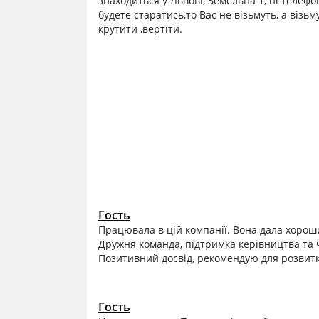
знаходиться у Львові, Земельна 1, ні телефон
будете старатись,то Вас не візьмуть, а візь
крутити ,вертіти.
Гость
Працювала в цій компанії. Вона дала хороши
Дружня команда, підтримка керівництва та чі
Позитивний досвід, рекомендую для розвит
Гость