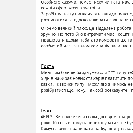
Особисто кажучи, немає тиску чи негативу. З
кожній сфері можна зустріти.
Заробітну плату виплачують завжди вчасно,
розвиватися та вдосконалювати свої навичк
Окремо великий плюс, це віддалена робота.
зручно. Не потрібно витрачати час і кошти н
Працювати вдома набагато комфортніше та 
особистий час. Загалом компанія залишає т
Гость
Мені тим більше байджуже,коли *** типу т
5 днів набирає нових стажерів,платитить по м
казки… Казочки типу : Можливо з чимось не
розібратися що, чому, і як,собі розказуйте і
Іван
@ NP
, Ви поділилися своїм досвідом працю
роки. Когось в чомусь переконувати я не буд
Комусь зайде працювати на будівництві, ком