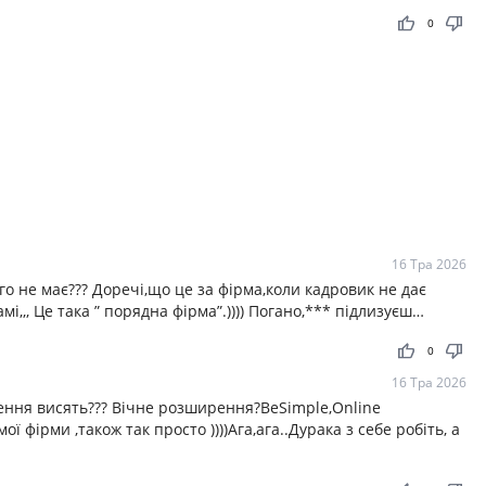
thumb_up
thumb_down
0
16 Тра 2026
о не має??? Доречі,що це за фірма,коли кадровик не дає
мі,,, Це така ” порядна фірма”.)))) Погано,*** підлизуєш…
thumb_up
thumb_down
0
16 Тра 2026
шення висять??? Вічне розширення?BeSimple,Online
ої фірми ,також так просто ))))Ага,ага..Дурака з себе робіть, а