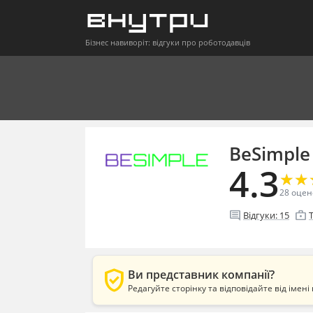
Бізнес навиворіт: відгуки про роботодавців
BeSimple
4.3
★
★
★
★
28
оцен
comment
enterprise
Відгуки:
15
verified_user
Ви представник компанії?
Редагуйте сторінку та відповідайте від імені 