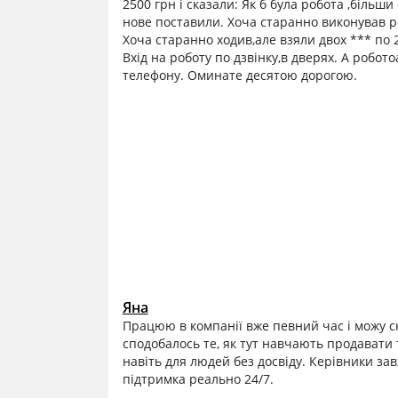
2500 грн і сказали: Як б була робота ,більш
нове поставили. Хоча старанно виконував ро
Хоча старанно ходив,але взяли двох *** по 20
Вхід на роботу по дзвінку,в дверях. А робот
телефону. Оминате десятою дорогою.
Яна
Працюю в компанії вже певний час і можу с
сподобалось те, як тут навчають продавати 
навіть для людей без досвіду. Керівники завж
підтримка реально 24/7.