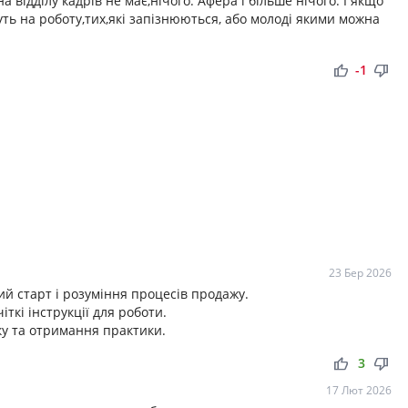
а відділу кадрів не має,нічого. Афера і більше нічого. І якщо
муть на роботу,тих,які запізнюються, або молоді якими можна
thumb_up
thumb_down
-1
23 Бер 2026
й старт і розуміння процесів продажу.
ткі інструкції для роботи.
ку та отримання практики.
thumb_up
thumb_down
3
17 Лют 2026