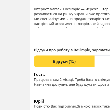
Інтернет магазин Besimple — мережа інтерн
розвивається на ринку України вже протягом
Ми спеціалізуємось на продажі товарів з Ки
нас цікавий асортимент товарів, який задо
займаємось, та любимо наших клієнтів. Наш
Місія компанії: дати зрозуміти нашим клієнт
Основна місія щодо наших працівників: ств
всебічному розвитку кожного, хто прагне ка
оцінюється!
Відгуки про роботу в BeSimple, зарплати,
Відгуки
(15)
Гость
Працював там 2 місяці. Треба багато спілкув
Навчання доступне, але буду шукати щось 
Юрій
Повністю Вас підтримую.Зі мною також таке б