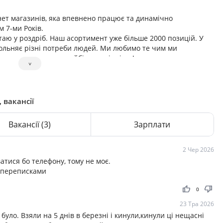
ет магазинів, яка впевнено працює та динамічно
 7-ми Років.
таю у роздріб. Наш асортимент уже більше 2000 позицій. У
вольняє різні потреби людей. Ми любимо те чим ми
а команда — наша найбільша цінність!
˅
ам, що таке сервіс та клієнтоорієнтованість.
орити належні умови для комфортної праці та сприяти
р’єрно зростати. Внесок наших працівників завжди достойно
 вакансії
Вакансії
(3)
Зарплати
2 Чер 2026
атися бо телефону, тому не моє.
з переписками
thumb_up
thumb_down
0
23 Тра 2026
уло. Взяли на 5 днів в березні і кинули,кинули ці нещасні