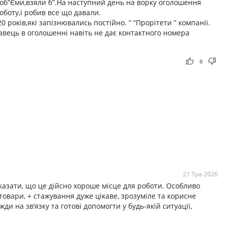
и об”Єми,взяли б”.На наступний день на ворку оголошення
боту,і робив все що давали.
 років,які запізнювались постійно. ” “Прорітети ” компанії.
оавець в оголошенні навіть не дає контактного номера
thumb_up
thumb_down
0
21 Тра 2026
казати, що це дійсно хороше місце для роботи. Особливо
товари, + стажування дуже цікаве, зрозуміле та корисне
ди на зв’язку та готові допомогти у будь-якій ситуації,