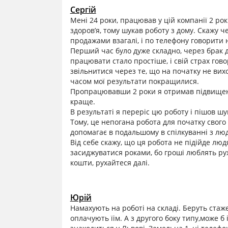
Сергій
Мені 24 роки, працював у цій компанії 2 ро
здоров’я, тому шукав роботу з дому. Скажу ч
продажами взагалі, і по телефону говорити
Перший час було дуже складно, через брак до
працювати стало простіше, і свій страх го
звільнитися через те, що на початку не вихо
часом мої результати покращилися.
Пропрацювавши 2 роки я отримав підвищенн
краще.
В результаті я переріс цю роботу і пішов шу
Тому, це непогана робота для початку свого
допомагає в подальшому в спілкуванні з лю
Від себе скажу, що ця робота не підійде лю
засиджуватися роками, бо гроші люблять рух.
кошти, рухайтеся далі.
Юрій
Намахують на роботі на складі. Беруть стаже
оплачують їім. А з другого боку типу,може б 