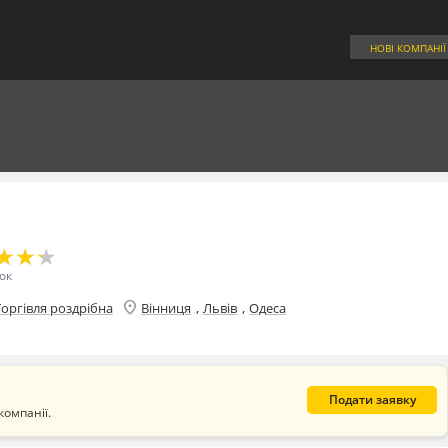
НОВІ КОМПАНІЇ
★
★
★
★
★
★
ок
location_on
,
,
Торгівля роздрібна
Вінниця
Львів
Одеса
Подати заявку
компанії.