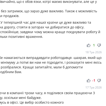
вичайно, що є обов язки, котрі маємо виконувати, але це у
 без затримок, що зараз дуже важливо. Також є можливість
и продажів.
 У теперішній час для нашої країни це дуже важливо та
а дорогу, стояти в заторах чи добиратися до офісу.
спокійніше, завдяки чому можна краще поєднувати роботу й
ільки позитивні враження.
thumb_up
thumb_down
1
18 Тра 2026
ебе намагаються випрадавдати роботодавця -шахрая, який що
інімуму ,а потмі ви нам не підходите, і розказуєте мені якісь
 розібралися. Краще запитайте, мали б допомогти
 подібним Вам.
thumb_up
thumb_down
-1
17 Тра 2026
ючи в компанії трохи часу, я поділився своїм працюючи 3
у, оскільки мені байдуже.
усь в офісі. Це вибір особисто кожного