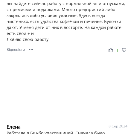
вы найдете сейчас работу с нормальной зп и отпусками,
с премиями и подарками. Много предприятий либо
закрылись либо условия ужасные. Здесь всегда
чистенько, есть удобства кофе/чай и печенье. Булочки
дают. У меня дети от них в восторге. На каждой работе
есть свои + и –
Люблю свою работу.
Відповісти
•••
thumb_up
thumb_down
1
Елена
8 Сер 2024
Работала в Бимбо упаковщицей. Сначала было