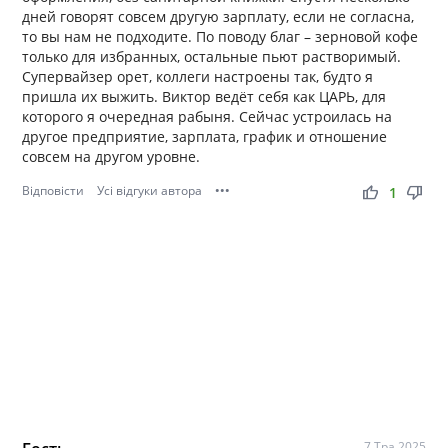
дней говорят совсем другую зарплату, если не согласна,
то вы нам не подходите. По поводу благ – зерновой кофе
только для избранных, остальные пьют растворимый.
Супервайзер орет, коллеги настроены так, будто я
пришла их выжить. Виктор ведёт себя как ЦАРЬ, для
которого я очередная рабыня. Сейчас устроилась на
другое предприятие, зарплата, график и отношение
совсем на другом уровне.
Відповісти
Усі відгуки автора
•••
thumb_up
thumb_down
1
7 Тра 2025