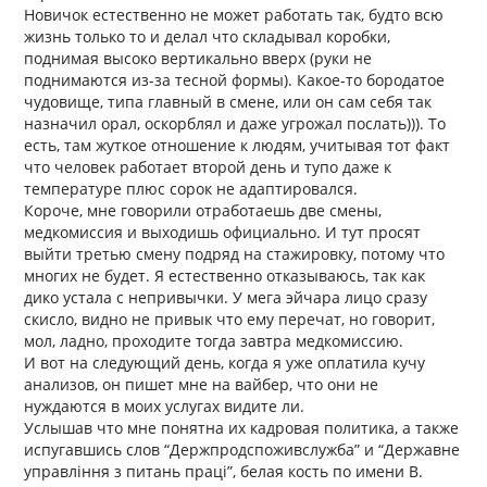
Новичок естественно не может работать так, будто всю
жизнь только то и делал что складывал коробки,
поднимая высоко вертикально вверх (руки не
поднимаются из-за тесной формы). Какое-то бородатое
чудовище, типа главный в смене, или он сам себя так
назначил орал, оскорблял и даже угрожал послать))). То
есть, там жуткое отношение к людям, учитывая тот факт
что человек работает второй день и тупо даже к
температуре плюс сорок не адаптировался.
Короче, мне говорили отработаешь две смены,
медкомиссия и выходишь официально. И тут просят
выйти третью смену подряд на стажировку, потому что
многих не будет. Я естественно отказываюсь, так как
дико устала с непривычки. У мега эйчара лицо сразу
скисло, видно не привык что ему перечат, но говорит,
мол, ладно, проходите тогда завтра медкомиссию.
И вот на следующий день, когда я уже оплатила кучу
анализов, он пишет мне на вайбер, что они не
нуждаются в моих услугах видите ли.
Услышав что мне понятна их кадровая политика, а также
испугавшись слов “Держпродспоживслужба” и “Державне
управління з питань праці”, белая кость по имени В.