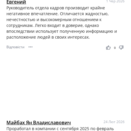
Евгений
1 Чер 2026
Руководитель отдела кадров производит крайне
негативное впечатление. Отличается жадностью,
нечестностью и высокомерным отношением к
сотрудникам. Легко входит в доверие, однако
впоследствии использует полученную информацию и
расположение людей в своих интересах.
Відповісти
•••
thumb_up
thumb_down
0
Майбах Ян Владиславович
24 Лют 2026
Проработал в компании с сентября 2025 по февраль