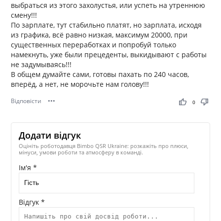
выбраться из этого захолустья, или успеть на утреннюю
смену!!!
По зарплате, тут стабильно платят, но зарплата, исходя
из графика, всё равно низкая, максимум 20000, при
существенных переработках и попробуй только
намекнуть, уже были прецеденты, выкидывают с работы
не задумываясь!!!
В общем думайте сами, готовы пахать по 240 часов,
вперёд, а нет, не морочьте нам голову!!!
Відповісти
•••
thumb_up
thumb_down
0
Додати відгук
Оцініть роботодавця Bimbo QSR Ukraine: розкажіть про плюси,
мінуси, умови роботи та атмосферу в команді.
Ім'я *
Відгук *