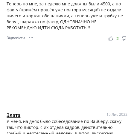
Теперь по мне, за неделю мне должны были 4500, а по
факту (причём прошёл уже полтора месяца!) не отдали
ничего и кормят обещаниями, а теперь уже и трубку не
берут, шаражка по факту, ОДНОЗНАЧНО НЕ
РЕКОМЕНДУЮ ИДТИ СЮДА РАБОТАТЬ!!!
Відповісти
•••
thumb_up
thumb_down
2
Злата
15 Лис 2022
У меня, на днях было собеседование по Вайберу, скажу
так, что Виктор, с их отдела кадров, действительно
грубый и неотёсанный человек! Виктор, дискуссию