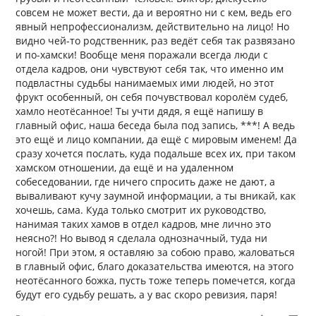
совсем не может вести, да и вероятно ни с кем, ведь его
явный непрофессионализм, действительно на лицо! Но
видно чей-то родственник, раз ведёт себя так развязано
и по-хамски! Вообще меня поражали всегда люди с
отдела кадров, они чувствуют себя так, что именно им
подвластны судьбы нанимаемых ими людей, но этот
фрукт особенный, он себя почувствовал королём судеб,
хамло неотёсанное! Ты учти дядя, я ещё напишу в
главный офис, наша беседа была под запись, ***! А ведь
это ещё и лицо компании, да ещё с мировым именем! Да
сразу хочется послать, куда подальше всех их, при таком
хамском отношении, да ещё и на удаленном
собеседовании, где ничего спросить даже не дают, а
вываливают кучу заумной информации, а ты вникай, как
хочешь, сама. Куда только смотрит их руководство,
нанимая таких хамов в отдел кадров, мне лично это
неясно?! Но вывод я сделала однозначный, туда ни
ногой! При этом, я оставляю за собою право, жаловаться
в главный офис, благо доказательства имеются, на этого
неотёсанного божка, пусть тоже теперь помечется, когда
будут его судьбу решать, а у вас скоро ревизия, паря!