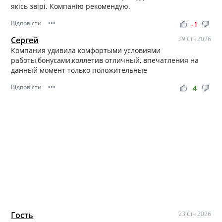
якісь звірі. Компанію рекомендую.
Відповісти
•••
thumb_up
thumb_down
-1
Сергей
29 Січ 2026
Компания удивила комфортыми условиями
работы,бонусами,коллетив отличный, впечатления на
данный момент только положительные
Відповісти
•••
thumb_up
thumb_down
4
Гость
23 Січ 2026