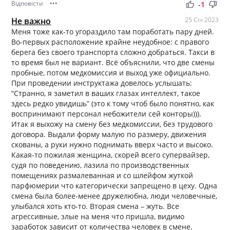
Відповісти
•••
thumb_up
thumb_down
-1
Не важно
25 Січ 2023
Меня тоже как-то угораздило там поработать пару дней.
Во-первых расположение крайне неудобное: с правого
берега без своего транспорта сложно добраться. Такси в
то время был не вариант. Всё объяснили, что две смены
пробные, потом медкомиссия и выход уже официально.
При проведении инструктажа довелось услышать:
“Странно, я заметил в ваших глазах интеллект, такое
здесь редко увидишь” (это к тому чтоб было понятно, как
воспринимают персонал небожители сей конторы))).
Итак я выхожу на смену без медкомиссии, без трудового
договора. Выдали форму малую по размеру, движения
скованы, а руки нужно поднимать вверх часто и высоко.
Какая-то пожилая женщина, скорей всего супервайзер,
судя по поведению, лазила по производственных
помещениях размалеванная и со шлейфом жуткой
парфюмерии что категорически запрещено в цеху. Одна
смена была более-менее дружелюбна, люди человечные,
улыбался хоть кто-то. Вторая смена – жуть. Все
агрессивные, злые на меня что пришла, видимо
заработок зависит от количества человек в смене.