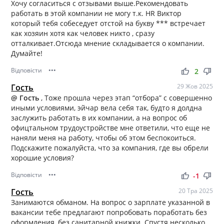
Хочу согласиться с отзывами выше.Рекомендовать
работать в этой компании не могу т.к. НR Виктор
который тебя собеседует отстой на букву *** встречает
как хозяин хотя как человек никто , сразу
отталкивает.Отсюда мнение складывается о компании.
Думайте!
Відповісти
•••
thumb_up
thumb_down
2
Гость
29 Жов 2025
@ Гость
, Тоже прошла через этап “отбора” с совершенно
иными условиями, эйчар вела себя так, будто я долдна
заслужить работать в их компании, а на вопрос об
офицтальном трудоустройстве мне ответили, что еще не
наняли меня на работу, чтобы об этом беспокоиться.
Подскажите пожалуйста, что за компания, где вы обрели
хорошие условия?
Відповісти
•••
thumb_up
thumb_down
-1
Гость
20 Тра 2025
Занимаются обманом. На вопрос о зарплате указанной в
вакансии тебе предлагают попробовать поработать без
оформления, без санитарной книжки. Спустя несколько