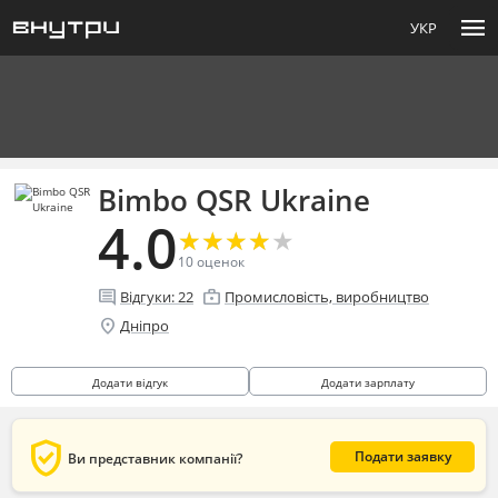
menu
УКР
Bimbo QSR Ukraine
4.0
★
★
★
★
★
★
★
★
★
★
10
оценок
comment
enterprise
Відгуки:
22
Промисловість, виробництво
location_on
Дніпро
Додати відгук
Додати зарплату
verified_user
Подати заявку
Ви представник компанії?