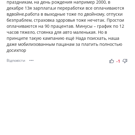
праздникам, на день рождения например 2000, в
декабре 13я зарплата,и переработки все оплачиваются
вдвойне,работа в выходные тоже по двойному, отпуски
безпраблем, страховка здоровья тоже нечетак. Простои
оплачиваются на 90 працентав. Минусы – график по 12
часов тяжело, стоянка для авто маленькая. Но в
принципе такую кампанию ещё Нада поискать, наша
даже мобилизованным пацанам за платить полностью
досихпор
Відповісти
•••
thumb_up
thumb_down
-1