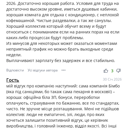
2026. Достаточно хорошая работа. Условия для труда на
достаточно высоком уровне, иметься душевые кабинки,
хорошая комната для отдыха с кондиционер, с неплохой
кофемашиной. Чистые раздевалки, а так же санузлы.
Хороший коллектив который обучит всему и будут
относиться с пониманием если на ранних порах на если
каких-либо процессах будут проблемы.
Из минусов для некоторых может оказаться моментами
неприятный график но можно брать выходные среди
недели.
Выплачивают зарплату без задержек и все стабильно.
Відповісти
Усі відгуки автора
•••
thumb_up
thumb_down
3
Гость
30 Січ 2026
мій відгук про компанію наступний: сама компанія Бімбо
(яка під санкціями, бо такаж сама пекарня в московії) –
хороша: офіційна біла ЗП, бонуси, перероботки
оплачують, страхування по бажанню, все по стандартах,
чисто. Не зручне місце розташування. Мені не підійшов
колектив: люди не емпатичні, злі, люди, про яких
хочеться залишити позитивний відгук, це керівник
виробництва, і головний інженер, відділ якості. Всі інші