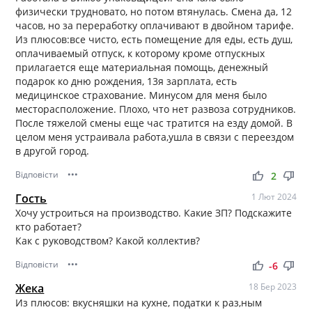
физически трудновато, но потом втянулась. Смена да, 12
часов, но за переработку оплачивают в двойном тарифе.
Из плюсов:все чисто, есть помещение для еды, есть душ,
оплачиваемый отпуск, к которому кроме отпускных
прилагается еще материальная помощь, денежный
подарок ко дню рождения, 13я зарплата, есть
медицинское страхование. Минусом для меня было
месторасположение. Плохо, что нет развоза сотрудников.
После тяжелой смены еще час тратится на езду домой. В
целом меня устраивала работа,ушла в связи с переездом
в другой город.
Відповісти
•••
thumb_up
thumb_down
2
Гость
1 Лют 2024
Хочу устроиться на производство. Какие ЗП? Подскажите
кто работает?
Как с руководством? Какой коллектив?
Відповісти
•••
thumb_up
thumb_down
-6
Жека
18 Бер 2023
Из плюсов: вкусняшки на кухне, податки к раз,ным