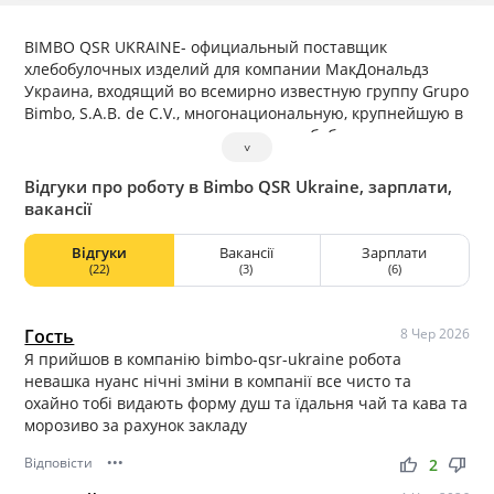
BIMBO QSR UKRAINE- официальный поставщик
хлебобулочных изделий для компании МакДональдз
Украина, входящий во всемирно известную группу Grupo
Bimbo, S.A.B. de C.V., многонациональную, крупнейшую в
мире компанию по производству хлебобулочных
˅
изделий со штаб-квартирой в Мехико, Мексика. Grupo
Bimbo управляет пекарнями в 33 странах мира, в том
Відгуки про роботу в Bimbo QSR Ukraine, зарплати,
числе США, Мексике, Канаде, Чили, Перу, Колумбии,
вакансії
Испании, Китае.
Відгуки
Вакансії
Зарплати
(22)
(3)
(6)
Гость
8 Чер 2026
Я прийшов в компанію bimbo-qsr-ukraine робота
невашка нуанс нічні зміни в компанії все чисто та
охайно тобі видають форму душ та їдальня чай та кава та
морозиво за рахунок закладу
Відповісти
•••
thumb_up
thumb_down
2