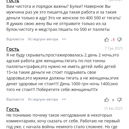
Гость
Вам чистота и порядок важны? Булки? Наверное Вы
мужчина раз уж это пишите,да такая работа и за такие
деньги только в аду! Это не женское по 400 500 кг тягать!
Я думаю свою жену Вы не отправите только из-за
булок,чистоту и медстрах.тяшать по 500 кг паллеты
Відповісти
Усі відгуки автора
•••
thumb_up
thumb_down
-1
Гость
7 Тра 2025
Я не буду скрывать,простажировалась 2 день 2 ночь,это
адская работа для женщины,тягать по пол тонны
паллеты+график,это нужно не иметь детей либо детей
15+за такие деньги не стоит подрывать свое
здоровье,это мужики должны тягать а не женщины,этих
денег здоровье не стоит!!! День 1000 грн ночь 1400,оно
того не стоит!! Поберегите себя-женщины!!!!х
Відповісти
Усі відгуки автора
•••
thumb_up
thumb_down
0
Гость
15 Кві 2025
Не понимаю почему такое негодование в некоторых
комментариях, хочу сказать от себя. Работаю не первый
год уже, с начала войны немного стало сложнее. Но где