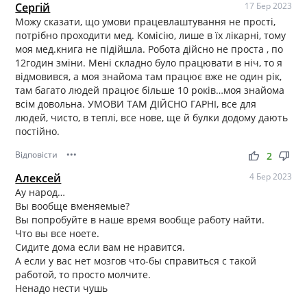
Сергій
17 Бер 2023
Можу сказати, що умови працевлаштування не прості,
потрібно проходити мед. Комісію, лише в їх лікарні, тому
моя мед.книга не підійшла. Робота дійсно не проста , по
12годин зміни. Мені складно було працювати в ніч, то я
відмовився, а моя знайома там працює вже не один рік,
там багато людей працює більше 10 років…моя знайома
всім довольна. УМОВИ ТАМ ДІЙСНО ГАРНІ, все для
людей, чисто, в теплі, все нове, ще й булки додому дають
постійно.
Відповісти
•••
thumb_up
thumb_down
2
Алексей
4 Бер 2023
Ау народ…
Вы вообще вменяемые?
Вы попробуйте в наше время вообще работу найти.
Что вы все ноете.
Сидите дома если вам не нравится.
А если у вас нет мозгов что-бы справиться с такой
работой, то просто молчите.
Ненадо нести чушь