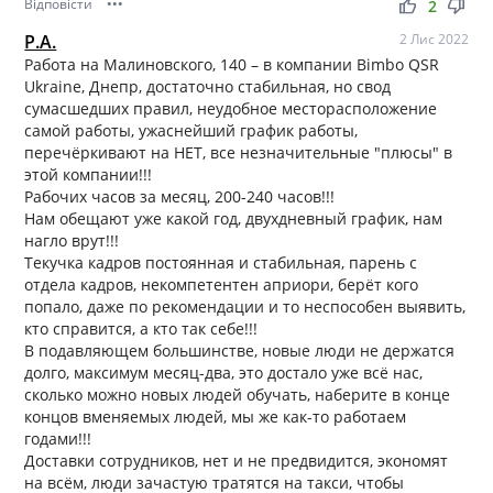
Відповісти
•••
thumb_up
thumb_down
2
Р.А.
2 Лис 2022
Работа на Малиновского, 140 – в компании Bimbo QSR
Ukraine, Днепр, достаточно стабильная, но свод
сумасшедших правил, неудобное месторасположение
самой работы, ужаснейший график работы,
перечёркивают на НЕТ, все незначительные "плюсы" в
этой компании!!!
Рабочих часов за месяц, 200-240 часов!!!
Нам обещают уже какой год, двухдневный график, нам
нагло врут!!!
Текучка кадров постоянная и стабильная, парень с
отдела кадров, некомпетентен априори, берёт кого
попало, даже по рекомендации и то неспособен выявить,
кто справится, а кто так себе!!!
В подавляющем большинстве, новые люди не держатся
долго, максимум месяц-два, это достало уже всё нас,
сколько можно новых людей обучать, наберите в конце
концов вменяемых людей, мы же как-то работаем
годами!!!
Доставки сотрудников, нет и не предвидится, экономят
на всём, люди зачастую тратятся на такси, чтобы