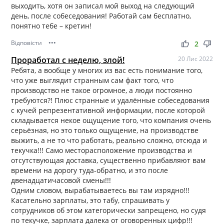
выходить, хотя он записал мой выход на следующий
день, после собеседования! Работай сам бесплатно,
понятно тебе – кретин!
Відповісти
•••
thumb_up
thumb_down
2
Проработал с неделю, злой!
20 Лис 2022
Ребята, а вообще у многих из вас есть понимание того,
что уже выглядит странным сам факт того, что
производство не такое огромное, а люди постоянно
требуются?! Плюс странные и удалённые собеседования
с кучей репрезентативной информации, после которой
складывается некое ощущение того, что компания очень
серьёзная, но это только ощущение, на производстве
выжить, а не то что работать, реально сложно, отсюда и
текучка!!! Само месторасположение производства и
отсутствующая доставка, существенно прибавляют вам
времени на дорогу туда-обратно, и это после
двенадцатичасовой смены!!!
Одним словом, вырабатываетесь вы там изрядно!!!
Касательно зарплаты, это табу, спрашивать у
сотрудников об этом категорически запрещено, но судя
по текучке, зарплата далека от оговоренных цифр!!!