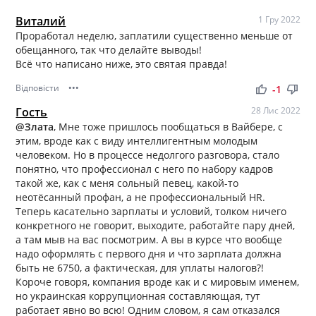
Виталий
1 Гру 2022
Проработал неделю, заплатили существенно меньше от
обещанного, так что делайте выводы!
Всё что написано ниже, это святая правда!
Відповісти
•••
thumb_up
thumb_down
-1
Гость
28 Лис 2022
@Злата
, Мне тоже пришлось пообщаться в Вайбере, с
этим, вроде как с виду интеллигентным молодым
человеком. Но в процессе недолгого разговора, стало
понятно, что профессионал с него по набору кадров
такой же, как с меня сольный певец, какой-то
неотёсанный профан, а не профессиональный HR.
Теперь касательно зарплаты и условий, толком ничего
конкретного не говорит, выходите, работайте пару дней,
а там мыв на вас посмотрим. А вы в курсе что вообще
надо оформлять с первого дня и что зарплата должна
быть не 6750, а фактическая, для уплаты налогов?!
Короче говоря, компания вроде как и с мировым именем,
но украинская коррупционная составляющая, тут
работает явно во всю! Одним словом, я сам отказался