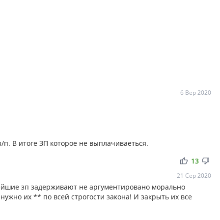
6 Вер 2020
/п. В итоге ЗП которое не выплачиваеться.
thumb_up
thumb_down
13
21 Сер 2020
нейшие зп задерживают не аргументировано морально
ужно их ** по всей строгости закона! И закрыть их все