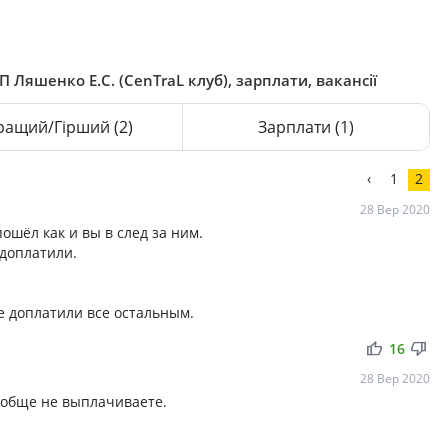
 Ляшенко Е.С. (CenTraL клуб), зарплати, вакансії
ращий/Гірший
(2)
Зарплати
(1)
‹
1
2
28 Вер 2020
шёл как и вы в след за ним.
едоплатили.
не доплатили все остальным.
thumb_up
thumb_down
16
28 Вер 2020
ообще не выплачиваете.