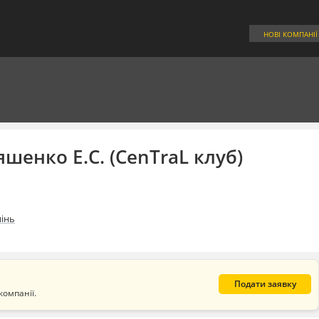
НОВІ КОМПАНІЇ
шенко Е.С. (CenTraL клуб)
пінь
Подати заявку
компанії.