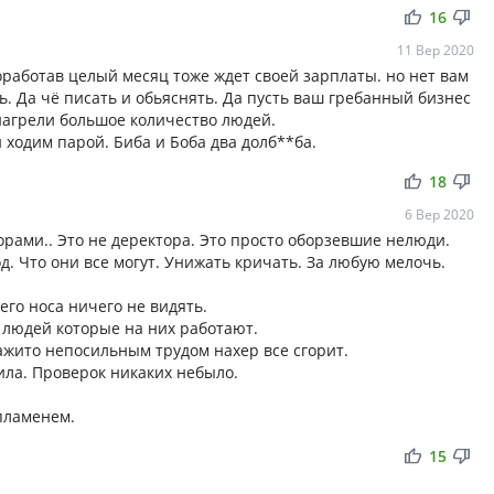
thumb_up
thumb_down
16
11 Вер 2020
оработав целый месяц тоже ждет своей зарплаты. но нет вам
ь. Да чё писать и обьяснять. Да пусть ваш гребанный бизнес
нагрели большое количество людей.
ходим парой. Биба и Боба два долб**ба.
thumb_up
thumb_down
18
6 Вер 2020
рами.. Это не деректора. Это просто оборзевшие нелюди.
од. Что они все могут. Унижать кричать. За любую мелочь.
его носа ничего не видять.
 людей которые на них работают.
нажито непосильным трудом нахер все сгорит.
ила. Проверок никаких небыло.
пламенем.
thumb_up
thumb_down
15