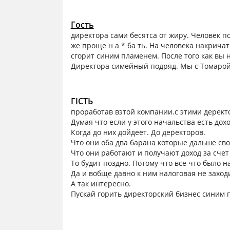
Гость
директора сами бесятса от жиру. Человек п
же проще н а * ба ть. На человека накричат
сгорит синим пламенем. После того как вы 
Директора симейный подряд. Мы с Томарой 
ГІСТЬ
проработав вэтой компании.с этими деректо
Думая что если у этого начальства есть дох
Когда до них дойдеёт. До деректоров.
Что они оба два барана которые дальше сво
Что они работают и получают доход за счет
То будит поздно. Потому что все что было 
Да и вобще давно к ним налоговая не заход
А так интересно.
Пускай горить директорский бизнес синим 