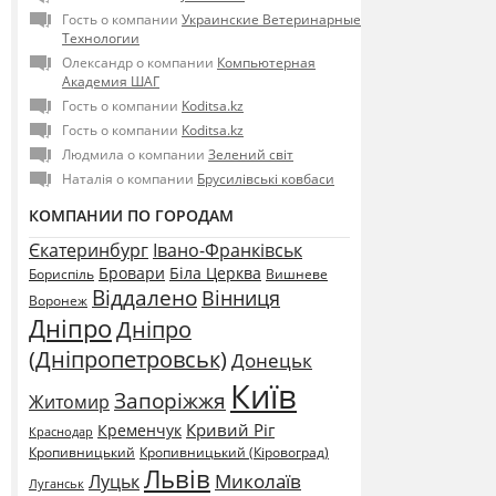
Гость о компании
Украинские Ветеринарные
Технологии
Олександр о компании
Компьютерная
Академия ШАГ
Гость о компании
Koditsa.kz
Гость о компании
Koditsa.kz
Людмила о компании
Зелений світ
Наталія о компании
Брусилівські ковбаси
КОМПАНИИ ПО ГОРОДАМ
Єкатеринбург
Івано-Франківськ
Бровари
Біла Церква
Бориспіль
Вишневе
Віддалено
Вінниця
Воронеж
Дніпро
Дніпро
(Дніпропетровськ)
Донецьк
Київ
Запоріжжя
Житомир
Кривий Ріг
Кременчук
Краснодар
Кропивницький
Кропивницький (Кіровоград)
Львів
Миколаїв
Луцьк
Луганськ