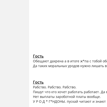
Гость
Обещают дахрена а в итоге ж*па с тобой об
Да таких моральных уродов нужно лишать в
Гость
Рабство. Рабство. Рабство.
Пишут что кто хочет работать работает. Да в
Нет выплаты зароботной платы вообще.
У Р О Д * Г*НДОНЫ. пускай читают и знают ч