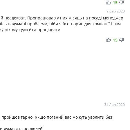
thumb_up
thumb_down
15
9 Сер 2020
ий неадекват. Пропрацював у них місяць на посаді менеджер
сь надумані проблеми, ніби я їх створив для компанії і тим
жу нікому туди йти працювати
thumb_up
thumb_down
15
31 Лип 2020
ь пройшов гарно. Якщо поганий вас можуть уволити без
вони думають що людей