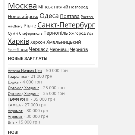
Москва
Мінськ
Нижній Новгород
Одеса
Полтава
Новосибірськ
Ростов-
Санкт-Петербург
Рівне
на-Дону
Тернопіль
Суми
Ужгород
Сімферополь
Уфа
Харків
Хмельницький
Херсон
Черкаси
Чернівці
Чернігів
Челябінськ
НОВЫЕ ЗАРПЛАТЫ
- 50 000 грн
Аптека Низких Цен
- 21 000 грн
Гидролика
- 4 000 грн
Logika
- 25 000 грн
Ортомед Холдинг
- 35 000 грн
Ортомед Холдинг
- 35 000 грн
ТЕФФГРУПП
- 27 000 грн
TAMGA
- 30 000 грн
Агромат
- 30 000 грн
Агромат
- 15 000 грн
Briz
НОВІ