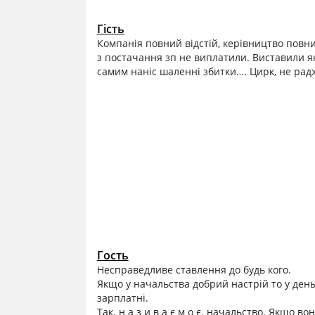
Гість
Компанія повний відстій, керівництво повн
з постачання зп не виплатили. Виставили які
самим наніс шаленні збитки…. Цирк, не рад
Гость
Несправедливе ставлення до будь кого.
Якщо у начальства добрий настрій то у ден
зарплатні.
Так. н а з и в а є м о є. начальство. Якщо 