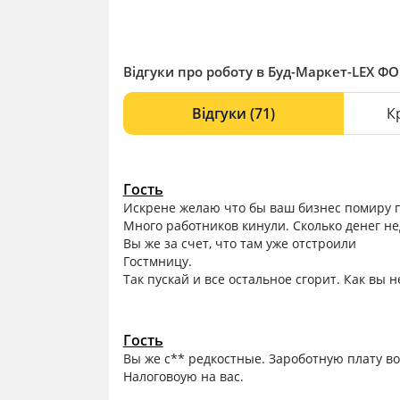
Відгуки про роботу в Буд-Маркет-LEX ФОП
Відгуки
(71)
К
Гость
Искрене желаю что бы ваш бизнес помиру по
Много работников кинули. Сколько денег н
Вы же за счет, что там уже отстроили
Гостмницу.
Так пускай и все остальное сгорит. Как вы 
Гость
Вы же с** редкостные. Зароботную плату в
Налоговоую на вас.