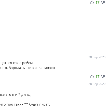
thumb_up
thumb_down
17
28 Вер 2020
щаться как с робом.
сего. Зарплаты не выплачивают.
thumb_up
thumb_down
17
28 Вер 2020
се это п и * д е щ.
то про таких ** будут писат.