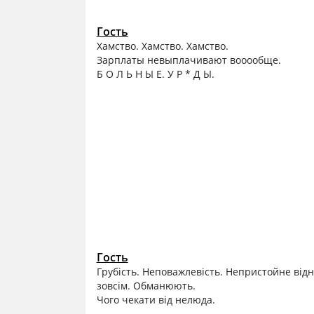
Гость
Хамство. Хамство. Хамство.
Зарплаты невыплачивают вооообще.
Б О Л Ь Н Ы Е. У Р * Д Ы.
Гость
Грубість. Неповажлевість. Непристойне ві
зовсім. Обманюють.
Чого чекати від нелюда.