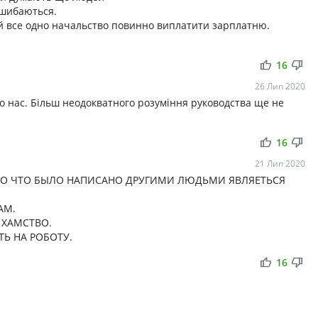
ошибаються.
 все одно начальство повинно виплатити зарплатню.
thumb_up
thumb_down
16
26 Лип 2020
о нас. Більш неодокватного розуміння руководства ще не
thumb_up
thumb_down
16
21 Лип 2020
 ТО ЧТО БЫЛО НАПИСАНО ДРУГИМИ ЛЮДЬМИ ЯВЛЯЕТЬСЯ
АМ.
 ХАМСТВО.
ТЬ НА РОБОТУ.
thumb_up
thumb_down
16