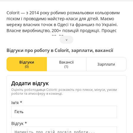
Colorit — з 2014 року робимо розмальовки кольоровим
піском і проводимо майстер-класи для дітей. Маємо
мережу власних точок в Одесі та франшиз по Україні.
Власне виробництво, 200+ позицій продукції. Процес
розмальовки: дитина 20−30 хвилин малює картину,
˅
батьки проводять час поруч та приймають участь в
процесі, усі йдуть задоволені. Ми продаємо не товар —
Відгуки про роботу в Colorit, зарплати, вакансії
ми продаємо емоцію та час який батьки якісно
проводять з дитиною. За 10 років через наші продукти
Відгуки
Вакансії
Зарплати
пройшло понад 450 000 таких моментів.
(0)
(1)
Додати відгук
Оцініть роботодавця Colorit: розкажіть про плюси, мінуси, умови
роботи та атмосферу в команді.
Ім'я *
Відгук *