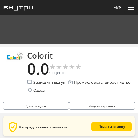
menu
УКР
Colorit
0.0
★
★
★
★
★
★
★
★
★
★
0
оценок
comment
enterprise
Залишити відгук
Промисловість, виробництво
location_on
Одеса
Додати відгук
Додати зарплату
verified_user
Подати заявку
Ви представник компанії?