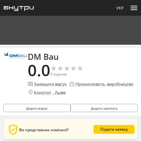
menu
УКР
DM Bau
0.0
★
★
★
★
★
★
★
★
★
★
0
оценок
comment
enterprise
Залишити відгук
Промисловість, виробництво
location_on
,
Конотоп
Львів
Додати відгук
Додати зарплату
verified_user
Подати заявку
Ви представник компанії?