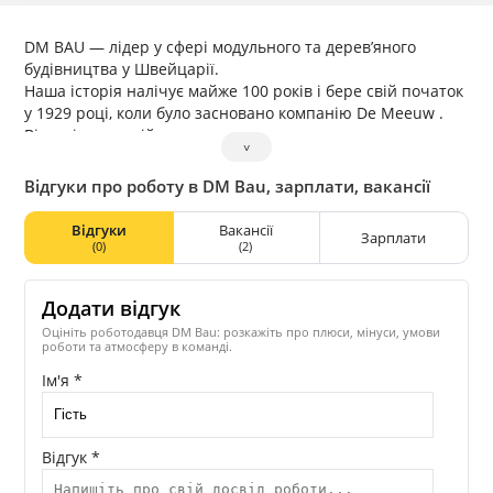
DM BAU — лідер у сфері модульного та дерев’яного
будівництва у Швейцарії.
Наша історія налічує майже 100 років і бере свій початок
у 1929 році, коли було засновано компанію De Meeuw .
Відтоді ми постійно розвивалися та системно
˅
розширювали нашу експертизу у сфері модульного
будівництва.
Відгуки про роботу в DM Bau, зарплати, вакансії
Ми завжди пишалися тим, що пропонуємо нашим
клієнтам високоякісні та індивідуальні рішення у сфері
Відгуки
Вакансії
Зарплати
модульного та дерев’яного будівництва, які відповідають
(0)
(2)
найвищим стандартам якості, сталого розвитку та
ефективності. Наш багаторічний досвід у поєднанні з
Додати відгук
інноваційним підходом і пристрастю до модульного
будівництва роблять нас надійним партнером для
Оцініть роботодавця DM Bau: розкажіть про плюси, мінуси, умови
роботи та атмосферу в команді.
реалізації проєктів будь-якого масштабу та складності.
ТОВ ДМ БАУ є дочірньою компанією міжнародної
Ім'я *
швейцарської компанії DM Bau AG, яка реалізує проєкти
для промисловості, бізнесу, державного сектору та сфери
охорони здоров’я.
Відгук *
В Україні ми зосереджуємося на відбудові країни,
впроваджуючи сучасні, стійкі та гнучкі рішення у сфері