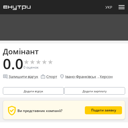
menu
УКР
Домінант
0.0
★
★
★
★
★
★
★
★
★
★
0
оценок
location_on
comment
enterprise
,
Залишити відгук
Спорт
Івано-Франківськ
Херсон
Додати відгук
Додати зарплату
verified_user
Подати заявку
Ви представник компанії?