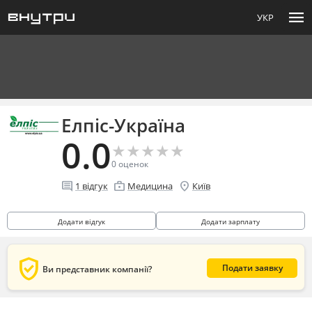
menu
УКР
Елпіс-Україна
0.0
★
★
★
★
★
★
★
★
★
★
0
оценок
comment
enterprise
location_on
1
відгук
Медицина
Київ
Додати відгук
Додати зарплату
verified_user
Подати заявку
Ви представник компанії?