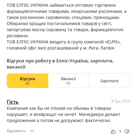
ТОВ ЕЛПІС-УКРАЇНА займається оптовою торгівлею
фармацевтичними товарами, лікарськими рослинами, а
також рослинною сировиною, спеціями, прянощами.
Обираємо кращих постачальників товарів у світі,
імпортуємо якісну сировину та товари, фармацевтичні
речовини.
ТОВ ЕЛПІС-УКРАЇНА входить в групу компаній «ELPIS»,
головний офіс якої розташований у м. Рига, Латвія.
Відгуки про роботу в Елпіс-Україна, зарплати,
вакансії
Відгуки
Вакансії
Зарплати
(1)
(1)
Гість
8 Тра 2026
Компания как бы не плохая но обьемы в товарах
нарушает, и возвращат не хочет. Менеджера делают
предложения а потом не догружают фактически.
Відповісти
•••
thumb_up
thumb_down
1