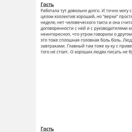
Гость
Работала тут довольно долго. И точно могу с
целом коллектив хороший, но “верхи” просто
неделе, нет человеческого такта и она счи
договоренности с ней и с руководителями к
неинтересноп, что утром говорили о другом
это тоже сплошная головная боль боль. Люд
завтраками. Главный там тоже ку-ку с прив
того не стоит. О хороших людях писать не б
Гость