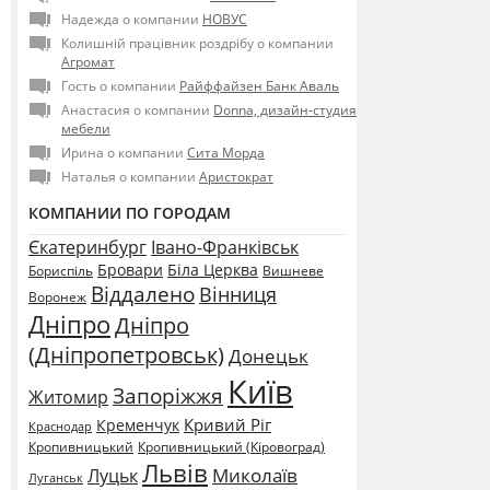
Надежда о компании
НОВУС
Колишній працівник роздрібу о компании
Агромат
Гость о компании
Райффайзен Банк Аваль
Анастасия о компании
Donna, дизайн-студия
мебели
Ирина о компании
Сита Морда
Наталья о компании
Аристократ
КОМПАНИИ ПО ГОРОДАМ
Єкатеринбург
Івано-Франківськ
Бровари
Біла Церква
Бориспіль
Вишневе
Віддалено
Вінниця
Воронеж
Дніпро
Дніпро
(Дніпропетровськ)
Донецьк
Київ
Запоріжжя
Житомир
Кривий Ріг
Кременчук
Краснодар
Кропивницький
Кропивницький (Кіровоград)
Львів
Миколаїв
Луцьк
Луганськ