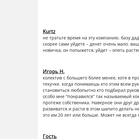
Kurtz
не тратьте время на эту компанию. базу дад
скорее сами уйдете – денег очень мало. ва
новичка, он попыжется, уйдет – опять растя
Игорь Н.
колектив с большего более менее, хотя в пр
текучке. когда понимаешь кто этим всем ру
становиться любопытно кто подбирал руков
особо мне “понравился” так называемый ко
протеже собственика. Наверное они друг дру
развиватся и расти в этом шапито делать не
это им 20 лет или больше. Может не всегда
Гость