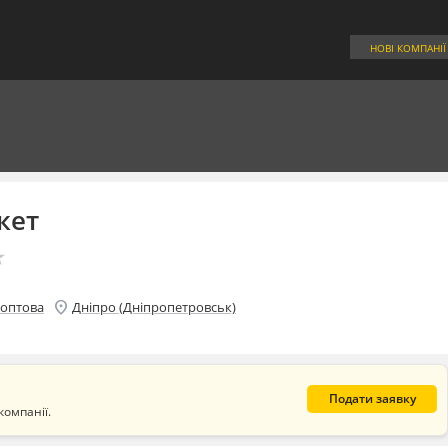
НОВІ КОМПАНІЇ
кет
★
★
location_on
 оптова
Дніпро (Дніпропетровськ)
Подати заявку
компанії.