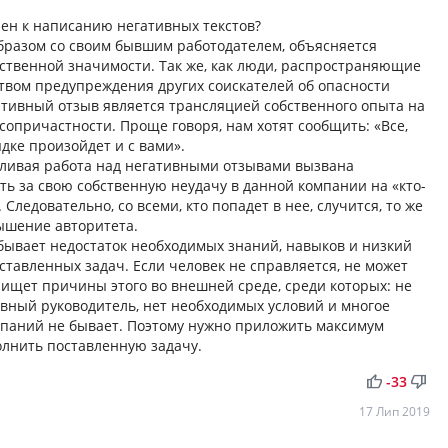
нен к написанию негативных текстов?
бразом со своим бывшим работодателем, объясняется
ственной значимости. Так же, как люди, распространяющие
ством предупреждения других соискателей об опасности
ативный отзыв является трансляцией собственного опыта на
т сопричастности. Проще говоря, нам хотят сообщить: «Все,
дке произойдет и с вами».
тливая работа над негативными отзывами вызвана
ь за свою собственную неудачу в данной компании на «кто-
 Следовательно, со всеми, кто попадет в нее, случится, то же
ышение авторитета.
 бывает недостаток необходимых знаний, навыков и низкий
тавленных задач. Если человек не справляется, не может
а ищет причины этого во внешней среде, среди которых: не
вный руководитель, нет необходимых условий и многое
мпаний не бывает. Поэтому нужно приложить максимум
олнить поставленную задачу.
thumb_up
thumb_down
-33
17 Лип 2019