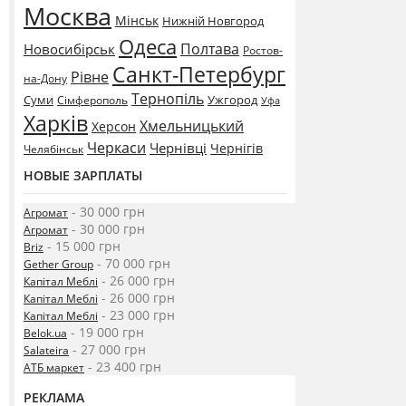
Москва
Мінськ
Нижній Новгород
Одеса
Полтава
Новосибірськ
Ростов-
Санкт-Петербург
Рівне
на-Дону
Тернопіль
Суми
Ужгород
Сімферополь
Уфа
Харків
Хмельницький
Херсон
Черкаси
Чернівці
Чернігів
Челябінськ
НОВЫЕ ЗАРПЛАТЫ
- 30 000 грн
Агромат
- 30 000 грн
Агромат
- 15 000 грн
Briz
- 70 000 грн
Gether Group
- 26 000 грн
Капітал Меблі
- 26 000 грн
Капітал Меблі
- 23 000 грн
Капітал Меблі
- 19 000 грн
Belok.ua
- 27 000 грн
Salateira
- 23 400 грн
АТБ маркет
РЕКЛАМА