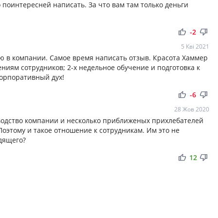
 поинтересней написать. За что вам там только деньги
thumb_up
thumb_down
-2
5 Кві 2021
таю в компании. Самое время написать отзыв. Красота Хаммер
ниям сотрудников; 2-х недельное обучение и подготовка к
корпоративный дух!
thumb_up
thumb_down
-6
28 Жов 2020
водство компании и несколько приближеных прихлебателей
оэтому и такое отношение к сотрудникам. Им это не
дящего?
thumb_up
thumb_down
12