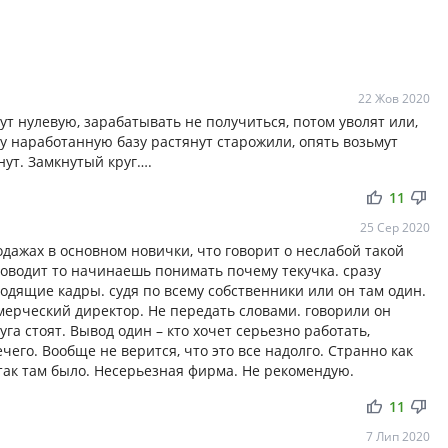
22 Жов 2020
ут нулевую, зарабатывать не получиться, потом уволят или,
шу наработанную базу растянут старожили, опять возьмут
нут. Замкнутый круг….
thumb_up
thumb_down
11
25 Сер 2020
одажах в основном новички, что говорит о неслабой такой
ководит то начинаешь понимать почему текучка. сразу
одящие кадры. судя по всему собственники или он там один.
мерческий директор. Не передать словами. говорили он
га стоят. Вывод один – кто хочет серьезно работать,
чего. Вообще не верится, что это все надолго. Странно как
 так там было. Несерьезная фирма. Не рекомендую.
thumb_up
thumb_down
11
7 Лип 2020