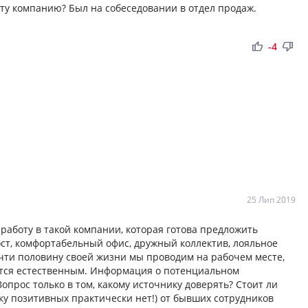
 эту компанию? Был на собеседовании в отдел продаж.
thumb_up
thumb_down
-4
25 Лип 2019
работу в такой компании, которая готова предложить
ст, комфортабельный офис, дружный коллектив, лояльное
почти половину своей жизни мы проводим на рабочем месте,
ется естественным. Информация о потенциальном
опрос только в том, какому источнику доверять? Стоит ли
у позитивных практически нет!) от бывших сотрудников