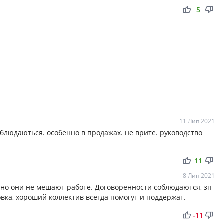
thumb_up
thumb_down
5
11 Лип 2021
облюдаються. особенно в продажах. не врите. руководство
thumb_up
thumb_down
11
8 Лип 2021
 но они не мешают работе. Договоренности соблюдаются, зп
овка, хороший коллектив всегда помогут и поддержат.
thumb_up
thumb_down
-11