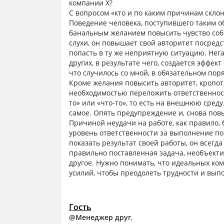
компании Х?
С вопросом «кто и по каким причинам скло
Поведение человека, поступившего таким о
банальным желанием повысить чувство соб
слухи, он повышает свой авторитет посред
попасть в ту же неприятную ситуацию. Нег
других, в результате чего, создается эффек
что случилось со мной, в обязательном поря
Кроме желания повысить авторитет, кропо
необходимостью переложить ответственност
то» или «что-то», то есть на внешнюю среду.
самое. Опять предупреждение и, снова пов
Причиной неудачи на работе, как правило,
уровень ответственности за выполнение пос
показать результат своей работы, он всегд
правильно поставленная задача, необъекти
другое. Нужно понимать, что идеальных ко
усилий, чтобы преодолеть трудности и вып
Гость
@Менеджер друг
,