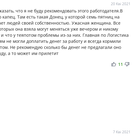
20 Кві 2021
казать, что я не буду рекомендовать этого работодателя.В
 капец. Там есть такая Донец, у которой семь пятниц на
тает людей своей собственностью. Ужасная женщина. Все
оторых она взяла могут меняться уже вечером и никому
 и что у теяпотом проблемы из-за них. Главная по Логистика
ям не могли доплатить денег за работу и всегда кормили
етом. Не рекомендую сколько бы денег не предлагали оно
уду, а то может им прилетит
thumb_up
thumb_down
11
7 Кві 2021