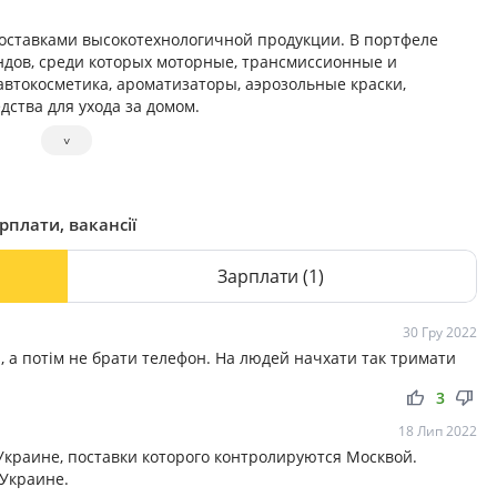
ставками высокотехнологичной продукции. В портфеле
ндов, среди которых моторные, трансмиссионные и
втокосметика, ароматизаторы, аэрозольные краски,
дства для ухода за домом.
˅
рплати, вакансії
Зарплати
(1)
30 Гру 2022
, а потім не брати телефон. На людей начхати так тримати
thumb_up
thumb_down
3
18 Лип 2022
Украине, поставки которого контролируются Москвой.
Украине.