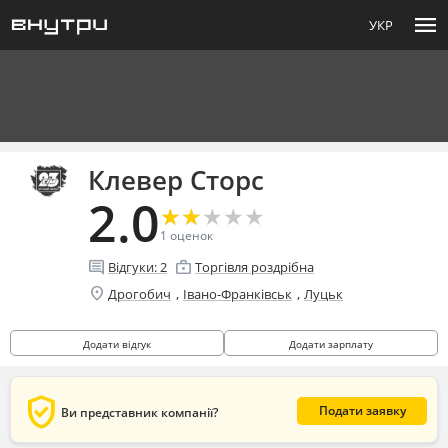
menu
УКР
Клевер Сторс
2.0
★
★
★
★
★
★
★
★
★
★
1
оценок
comment
enterprise
Відгуки:
2
Торгівля роздрібна
location_on
,
,
Дрогобич
Івано-Франківськ
Луцьк
Додати відгук
Додати зарплату
verified_user
Подати заявку
Ви представник компанії?