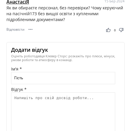
АнастасіЯ
15 Бер 2024
Як ви обираєте персонал, без перевірки? Чому керуючий
на пасічній173 без вищої освіти з купленими
підробленими документами?
Відповісти
•••
thumb_up
thumb_down
0
Додати відгук
Оцініть роботодавця Клевер Сторс: розкажіть про плюси, мінуси,
умови роботи та атмосферу в команді.
Ім'я *
Відгук *