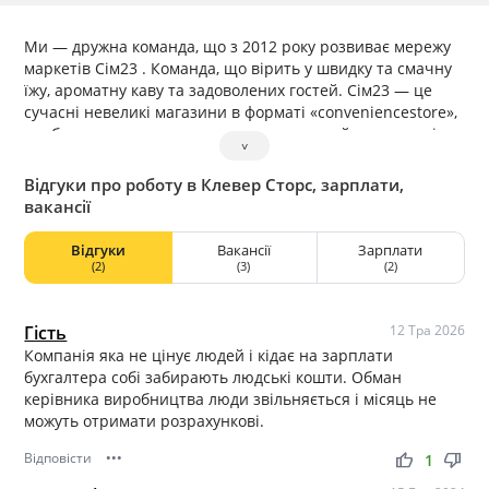
Ми — дружна команда, що з 2012 року розвиває мережу
маркетів Сім23 . Команда, що вірить у швидку та смачну
їжу, ароматну каву та задоволених гостей. Сім23 — це
сучасні невеликі магазини в форматі «conveniencestore»,
що буквально перекладається як «зручний магазин», і це
˅
— найпопулярніший формат роздрібної торгівлі.
Відгуки про роботу в Клевер Сторс, зарплати,
вакансії
Відгуки
Вакансії
Зарплати
(2)
(3)
(2)
Гість
12 Тра 2026
Компанія яка не цінує людей і кідає на зарплати
бухгалтера собі забирають людські кошти. Обман
керівника виробництва люди звільняється і місяць не
можуть отримати розрахункові.
Відповісти
•••
thumb_up
thumb_down
1