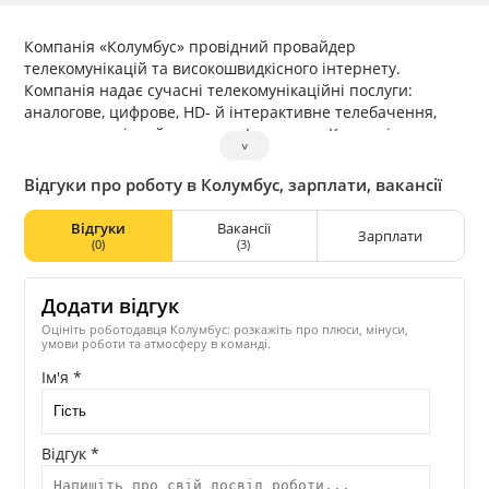
Компанія «Колумбус» провідний провайдер
телекомунікацій та високошвидкісного інтернету.
Компанія надає сучасні телекомунікаційні послуги:
аналогове, цифрове, HD- й інтерактивне телебачення,
високошвидкісний доступ до Інтернету. Компанія
˅
пропонує більше 100 телеканалів українських і кращих
міжнародних телекомпаній, дотримуючись усіх
Відгуки про роботу в Колумбус, зарплати, вакансії
міжнародних норм у галузі авторських і суміжних прав.
Працівники компанії — це визнані фахівці у своїй галузі,
Відгуки
Вакансії
Зарплати
що володіють великим досвідом й знаннями, що
(0)
(3)
дозволяє компанії постійно впроваджувати інноваційні
технічні рішення.
Додати відгук
Оцініть роботодавця Колумбус: розкажіть про плюси, мінуси,
умови роботи та атмосферу в команді.
Ім'я *
Відгук *