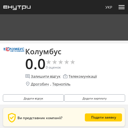
menu
УКР
Колумбус
0.0
★
★
★
★
★
★
★
★
★
★
0
оценок
comment
enterprise
Залишити відгук
Телекомунікації
location_on
,
Дрогобич
Тернопіль
Додати відгук
Додати зарплату
verified_user
Подати заявку
Ви представник компанії?