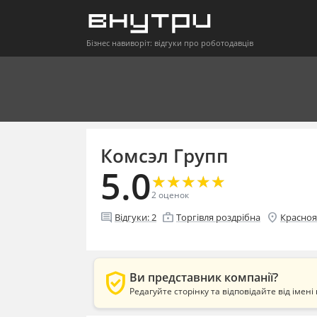
Бізнес навиворіт: відгуки про роботодавців
Комсэл Групп
5.0
★
★
★
★
★
★
★
★
★
★
2
оценок
comment
enterprise
location_on
Відгуки:
2
Торгівля роздрібна
Красноя
verified_user
Ви представник компанії?
Редагуйте сторінку та відповідайте від імені 