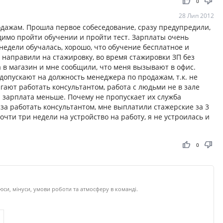
thumb_up
thumb_down
0
28 Лип 2012
дажам. Прошла первое собеседование, сразу предупредили,
димо пройти обучении и пройти тест. Зарплаты очень
недели обучалась, хорошо, что обучение бесплатное и
ня направили на стажировку, во время стажировки ЗП без
а в магазин и мне сообщили, что меня вызывают в офис.
допускают на должность менеджера по продажам, т.к. не
агают работать консультантом, работа с людьми не в зале
и зарплата меньше. Почему не пропускает их служба
аза работать консультантом, мне выплатили стажерские за 3
очти три недели на устройство на работу, я не устроилась и
thumb_up
thumb_down
0
си, мінуси, умови роботи та атмосферу в команді.