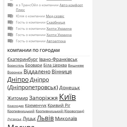
я з ТрансОйл о компании
Авто-комфорт
Плюс
Юлія о компании
Мед-сервіс
Гость о компании
Скарбниця
Гость о компании
Хилти Украина
Гость о компании
Хилти Украина
Гость о компании
Автоаптека
КОМПАНИИ ПО ГОРОДАМ
Єкатеринбург
Івано-Франківськ
Бровари
Біла Церква
Бориспіль
Вишневе
Віддалено
Вінниця
Воронеж
Дніпро
Дніпро
(Дніпропетровськ)
Донецьк
Київ
Запоріжжя
Житомир
Кривий Ріг
Кременчук
Краснодар
Кропивницький
Кропивницький (Кіровоград)
Львів
Миколаїв
Луцьк
Луганськ