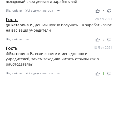
вкладывай свои деньги и зарабатывай
Відповісти
Усі відгуки автора
•••
thumb_up
thumb_down
0
Гость
28 Кві 2021
@Екатерина Р.
, деньги нужно получать….а зарабатывают
на вас ваши учредители
Відповісти
•••
thumb_up
thumb_down
0
Гость
18 Лют 2021
@Екатерина Р.
, если знаете и менеджеров и
учредителей, зачем заходили читать отзывы как о
работодателе?
Відповісти
Усі відгуки автора
•••
thumb_up
thumb_down
1