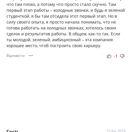
что там плохо, а потому что просто стало скучно. Там
первый этап работы – холодные звонки, и будь я зеленой
студенткой, я бы там отсидела этот первый этап. Но в
силу своего опыта, я просто начала понимать, что не
готова работать на холодных звонках, хотелось своих
сделок и результатов работы. В общем, как-то так. Если
ты молодой, зеленый, амбициозный – эта компания
хорошее место, чтоб построить свою карьеру.
Відповісти
•••
thumb_up
thumb_down
-1
Гость
15 Кві 2019