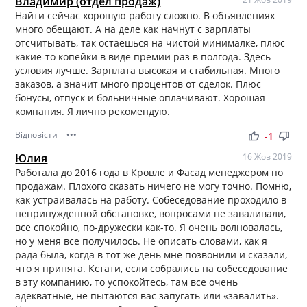
Владимир (отдел продаж)
Найти сейчас хорошую работу сложно. В объявлениях
много обещают. А на деле как начнут с зарплаты
отсчитывать, так остаешься на чистой минималке, плюс
какие-то копейки в виде премии раз в полгода. Здесь
условия лучше. Зарплата высокая и стабильная. Много
заказов, а значит много процентов от сделок. Плюс
бонусы, отпуск и больничные оплачивают. Хорошая
компания. Я лично рекомендую.
Відповісти
•••
thumb_up
thumb_down
-1
Юлия
16 Жов 2019
Работала до 2016 года в Кровле и Фасад менеджером по
продажам. Плохого сказать ничего не могу точно. Помню,
как устраивалась на работу. Собеседование проходило в
непринужденной обстановке, вопросами не заваливали,
все спокойно, по-дружески как-то. Я очень волновалась,
но у меня все получилось. Не описать словами, как я
рада была, когда в тот же день мне позвонили и сказали,
что я принята. Кстати, если собрались на собеседование
в эту компанию, то успокойтесь, там все очень
адекватные, не пытаются вас запугать или «завалить».