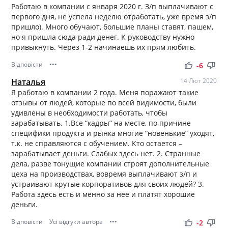
Работаю в компании с января 2020 г. З/п выплачивают с
первого дня, не успела неделю отработать, уже время з/п
пришло). Много обучают, большие планы ставят, пашем,
но я пришла сюда ради денег. К руководству нужно
привыкнуть. Через 1-2 начинаешь их прям любить.
Відповісти
•••
thumb_up
thumb_down
-6
Наталья
14 Лют 2020
Я работаю в компании 2 года. Меня поражают такие
отзывы от людей, которые по всей видимости, были
удивлены в необходимости работать, чтобы
зарабатывать. 1.Все “кадры” на месте, по причине
специфики продукта и рынка многие “новенькие” уходят,
т.к. не справляются с обучением. Кто остается –
зарабатывает деньги. Слабых здесь нет. 2. Странные
дела, разве тонущие компании строят дополнительные
цеха на производствах, вовремя выплачивают з/п и
устраивают крутые корпоративов для своих людей? 3.
Работа здесь есть и менно за нее и платят хорошие
деньги.
Відповісти
Усі відгуки автора
•••
thumb_up
thumb_down
-2