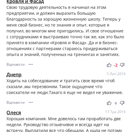
Кровля и Фасад
Свою трудовую деятельность я начинал на этом
предприятии, и должен выразить большую
благодарность за хорошую жизненную школу. Теперь у
меня свой бизнес, но те знания и опыт, которые я
получил, во многом мне пригодились. И свое отношение
с сотрудниками я выстраиваю точно так же, как это было
принято в компании «Кровля и Фасад». Да и в бизнес-
отношениях с партнерами стараюсь придерживаться
опыта и знаний, полученных на тренингах и занятиях.
Відповісти
•••
thumb_up
thumb_down
-2
Днепр
5 Лип 2019
Ходить на собеседование и тратить свое время чтоб
сказали ,мы перезвоним. Такое ощущение что
соискатели не люди.Такаго я еще не видел не уважение.
Відповісти
•••
thumb_up
thumb_down
0
Олеся
17 Тра 2019
Хорошая компания. Мне довелось там проработать две
недели. Руководство отзывчивое и всегда идет на
встречу. Выплатили все что обещали. А ушла не потому