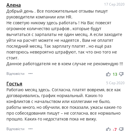
Алена
17 Сер 2020
Добрый день . Все положительные отзывы пишут
руководители компании или HR.
Не советую никому здесь работать ! На Вас повесят
огромное количество штрафов , которые будут
вычитаться с зарпалаты не один месяц. А если заходите
уйти на расчёт можете не надеятся , Вам не оплатят
последний месяц. Так зарплату платят , но ещё раз
повторюсь невероятно штрафуют, так что оно того не
стоит.
Данное работодателя не в коем случае не рекомендую !!!
Відповісти
•••
thumb_up
thumb_down
13
Гостья
5 Сер 2020
Работаю месяц здесь. Согласна, платят вовремя, все как
договаривались, график нормальный. Каких-то
конфликтов с начальством или коллегами не было,
работы много, но обучили, все показали, ужасы какие-то
про собеседования пишут – не согласна, все нормально
прошло. Каких-то недостатков пока не вижу.
Відповісти
•••
thumb_up
thumb_down
-7