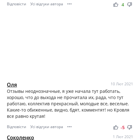
Відповісти
Усі відгуки автора
•••
thumb_up
thumb_down
4
Оля
10 Лют 2021
Отзывы неоднозначные, я уже начала тут работать,
хорошо, что до выхода не прочитала их, рада, что тут
работаю, коллектив прекрасный, молодые все, веселые.
Какие-то обиженные, видно, бдят, комментят! но Кровля
все равно крутая!
Відповісти
Усі відгуки автора
•••
thumb_up
thumb_down
-5
Соколенко
1 Лют 2021