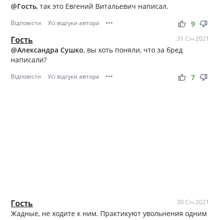
@Гость
, так это Евгений Витальевич написал.
Відповісти
Усі відгуки автора
•••
thumb_up
thumb_down
9
Гость
31 Січ 2021
@Александра Сушко
, вы хоть поняли, что за бред
написали?
Відповісти
Усі відгуки автора
•••
thumb_up
thumb_down
7
Гость
30 Січ 2021
Жадные, не ходите к ним. Практикуют увольнения одним