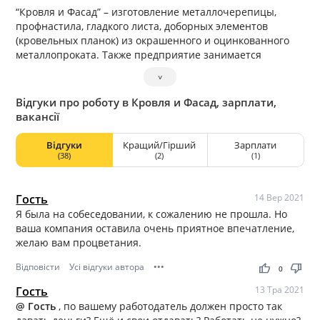
“Кровля и Фасад” – изготовление металлочерепицы,
профнастила, гладкого листа, доборных элементов
(кровельных планок) из окрашенного и оцинкованного
металлопроката. Также предприятие занимается
производством овощехранилищ, зернохранилищ и
˅
универсальных ангаров.
Відгуки про роботу в Кровля и Фасад, зарплати,
вакансії
Відгуки
Кращий/Гірший
Зарплати
(38)
(2)
(1)
Гость
14 Вер 2021
Я была на собеседовании, к сожалению не прошла. Но
ваша компания оставила очень приятное впечатление,
желаю вам процветания.
Відповісти
Усі відгуки автора
•••
thumb_up
thumb_down
0
Гость
13 Тра 2021
@ Гость
, по вашему работодатель должен просто так