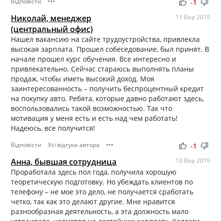
Відповісти
•••
thumb_up
thumb_down
-1
Николай, менеджер
11 Вер 2019
(центральный офис)
Нашел вакансию на сайте трудоустройства, привлекла
высокая зарплата. Прошел собеседование, был принят. В
начале прошел курс обучения. Все интересно и
привлекательно. Сейчас стараюсь выполнять планы
продаж, чтобы иметь высокий доход. Моя
заинтересованность – получить беспроцентный кредит
на покупку авто. Ребята, которые давно работают здесь,
воспользовались такой возможностью. Так что
мотивация у меня есть и есть над чем работать!
Надеюсь, все получится!
Відповісти
Усі відгуки автора
•••
thumb_up
thumb_down
-1
Анна, бывшая сотрудница
10 Вер 2019
Проработала здесь пол года, получила хорошую
теоретическую подготовку. Но убеждать клиентов по
телефону – не мое это дело, не получается сработать
четко, так как это делают другие. Мне нравится
разнообразная деятельность, а эта должность мало