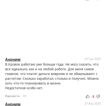
Аноним
20 Тра 2020
В Кровле работаю уже больше года. Не могу сказать, что
все идеально, как и на любой работе. Для меня самое
главное, что платят деньги вовремя и не обманывают с
расчетом. Сколько заработал, столько и получил. Можно
хоть что-то планировать в жизни.
Недостатков особо нет.
Відповісти
•••
thumb_up
thumb_down
-5
Аноним
27 Бер 2020