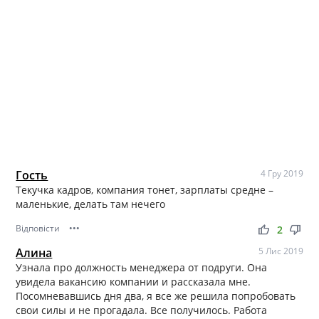
Гость
4 Гру 2019
Текучка кадров, компания тонет, зарплаты средне –
маленькие, делать там нечего
Відповісти
•••
thumb_up
thumb_down
2
Алина
5 Лис 2019
Узнала про должность менеджера от подруги. Она
увидела вакансию компании и рассказала мне.
Посомневавшись дня два, я все же решила попробовать
свои силы и не прогадала. Все получилось. Работа