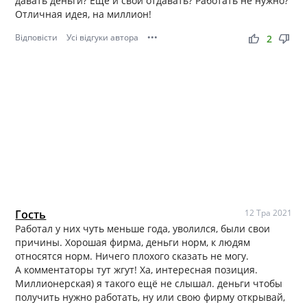
давать деньги? Ещё и свои отдавать? Работать не нужно?
Отличная идея, на миллион!
Відповісти
Усі відгуки автора
•••
thumb_up
thumb_down
2
Гость
12 Тра 2021
Работал у них чуть меньше года, уволился, были свои
причины. Хорошая фирма, деньги норм, к людям
относятся норм. Ничего плохого сказать не могу.
А комментаторы тут жгут! Ха, интересная позиция.
Миллионерская) я такого ещё не слышал. деньги чтобы
получить нужно работать, ну или свою фирму открывай,