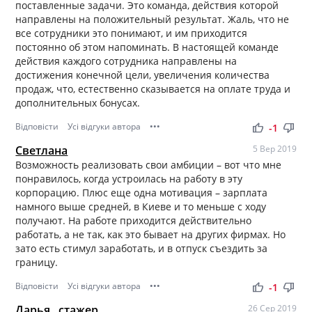
поставленные задачи. Это команда, действия которой
направлены на положительный результат. Жаль, что не
все сотрудники это понимают, и им приходится
постоянно об этом напоминать. В настоящей команде
действия каждого сотрудника направлены на
достижения конечной цели, увеличения количества
продаж, что, естественно сказывается на оплате труда и
дополнительных бонусах.
Відповісти
Усі відгуки автора
•••
thumb_up
thumb_down
-1
Светлана
5 Вер 2019
Возможность реализовать свои амбиции – вот что мне
понравилось, когда устроилась на работу в эту
корпорацию. Плюс еще одна мотивация – зарплата
намного выше средней, в Киеве и то меньше с ходу
получают. На работе приходится действительно
работать, а не так, как это бывает на других фирмах. Но
зато есть стимул заработать, и в отпуск съездить за
границу.
Відповісти
Усі відгуки автора
•••
thumb_up
thumb_down
-1
Дарья , стажер
26 Сер 2019