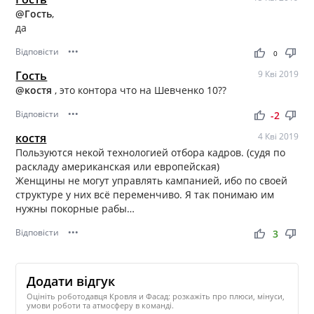
@Гость
,
да
Відповісти
•••
thumb_up
thumb_down
0
Гость
9 Кві 2019
@костя
, это контора что на Шевченко 10??
Відповісти
•••
thumb_up
thumb_down
-2
костя
4 Кві 2019
Пользуются некой технологией отбора кадров. (судя по
раскладу американская или европейская)
Женщины не могут управлять кампанией, ибо по своей
структуре у них всё переменчиво. Я так понимаю им
нужны покорные рабы…
Відповісти
•••
thumb_up
thumb_down
3
Додати відгук
Оцініть роботодавця Кровля и Фасад: розкажіть про плюси, мінуси,
умови роботи та атмосферу в команді.