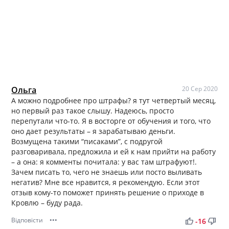
Ольга
20 Сер 2020
А можно подробнее про штрафы? я тут четвертый месяц,
но первый раз такое слышу. Надеюсь, просто
перепутали что-то. Я в восторге от обучения и того, что
оно дает результаты – я зарабатываю деньги.
Возмущена такими “писаками”, с подругой
разговаривала, предложила и ей к нам прийти на работу
– а она: я комменты почитала: у вас там штрафуют!.
Зачем писать то, чего не знаешь или посто выливать
негатив? Мне все нравится, я рекомендую. Если этот
отзыв кому-то поможет принять решение о приходе в
Кровлю – буду рада.
Відповісти
•••
thumb_up
thumb_down
-16