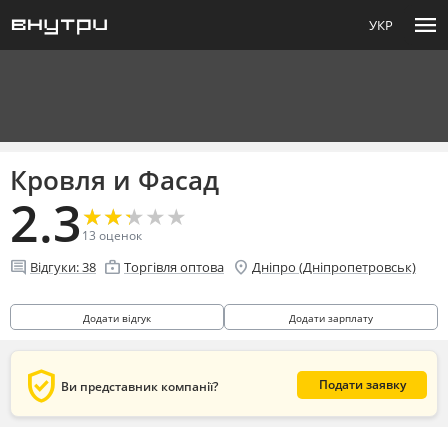
menu
УКР
Кровля и Фасад
2.3
★
★
★
★
★
★
★
★
★
★
13
оценок
comment
enterprise
location_on
Відгуки:
38
Торгівля оптова
Дніпро (Дніпропетровськ)
Додати відгук
Додати зарплату
verified_user
Подати заявку
Ви представник компанії?