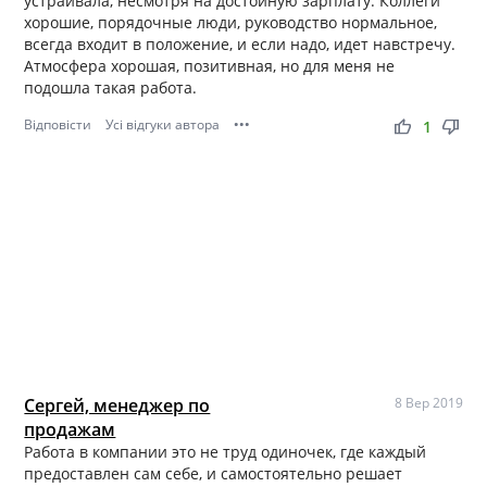
устраивала, несмотря на достойную зарплату. Коллеги
хорошие, порядочные люди, руководство нормальное,
всегда входит в положение, и если надо, идет навстречу.
Атмосфера хорошая, позитивная, но для меня не
подошла такая работа.
Відповісти
Усі відгуки автора
•••
thumb_up
thumb_down
1
Сергей, менеджер по
8 Вер 2019
продажам
Работа в компании это не труд одиночек, где каждый
предоставлен сам себе, и самостоятельно решает