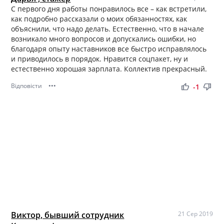
С первого дня работы понравилось все – как встретили,
как подробно рассказали о моих обязанностях, как
объяснили, что надо делать. Естественно, что в начале
возникало много вопросов и допускались ошибки, но
благодаря опыту наставников все быстро исправлялось
и приводилось в порядок. Нравится соцпакет, ну и
естественно хорошая зарплата. Коллектив прекрасный.
Відповісти
•••
thumb_up
thumb_down
-1
Виктор, бывший сотрудник
21 Сер 2019