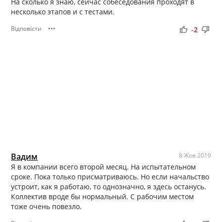
На сколько я знаю, сейчас собеседования проходят в
несколько этапов и с тестами.
Відповісти
•••
thumb_up
thumb_down
-2
Вадим
8 Жов 2019
Я в компании всего второй месяц. На испытательном
сроке. Пока только присматриваюсь. Но если начальство
устроит, как я работаю, то однозначно, я здесь останусь.
Коллектив вроде бы нормальный. С рабочим местом
тоже очень повезло.