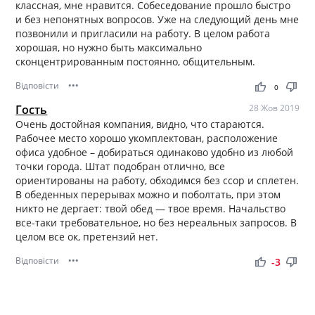
классная, мне нравится. Собеседование прошло быстро
и без непонятных вопросов. Уже на следующий день мне
позвонили и пригласили на работу. В целом работа
хорошая, но нужно быть максимально
сконцентрированным постоянно, общительным.
Відповісти
•••
thumb_up
thumb_down
0
Гость
28 Жов 2019
Очень достойная компания, видно, что стараются.
Рабочее место хорошо укомплектован, расположение
офиса удобное – добираться одинаково удобно из любой
точки города. Штат подобран отлично, все
ориентированы на работу, обходимся без ссор и сплетен.
В обеденных перерывах можно и поболтать, при этом
никто не дергает: твой обед — твое время. Начальство
все-таки требовательное, но без нереальных запросов. В
целом все ок, претензий нет.
Відповісти
•••
thumb_up
thumb_down
-3