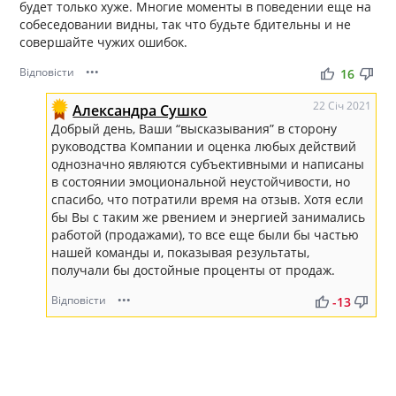
будет только хуже. Многие моменты в поведении еще на
собеседовании видны, так что будьте бдительны и не
совершайте чужих ошибок.
Відповісти
•••
thumb_up
thumb_down
16
22 Січ 2021
Александра Сушко
Добрый день, Ваши “высказывания” в сторону
руководства Компании и оценка любых действий
однозначно являются субъективными и написаны
в состоянии эмоциональной неустойчивости, но
спасибо, что потратили время на отзыв. Хотя если
бы Вы с таким же рвением и энергией занимались
работой (продажами), то все еще были бы частью
нашей команды и, показывая результаты,
получали бы достойные проценты от продаж.
Відповісти
•••
thumb_up
thumb_down
-13