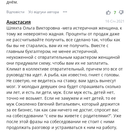
днём.
Відповісти
Усі відгуки автора
•••
thumb_up
thumb_down
7
Анастасия
16 Січ 2021
Шляхта Ольга Викторовна -мега истеричная женщина, к
тому же невероятно жадная. Проценты от продаж даже
не рассчитывайте получить, все сделано так, чтобы как
бы вы не старались, вам их не получить. Вместе с
главным бухгалтером, не менее истеричной,
неухоженной с отвратительным характером женщиной
они придумали схему, чтобы вам их не заплатить.
Климат в коллективе отвратительный, причем это все от
руководства идет. А рыба, как известно, гниет с головы.
Не советую, не ведитесь на ставку, вам здесь вынесут
мозг. У молодых девушек она будет спрашивать сколько
им лет, и есть ли дети, муж. Если муж есть, детей нет,
точно не возьмет. Если не замужем и нет детей, то ее
муж Соколенко Евгений Витальевич, который держится
за ее бизнес, так как сам ничего не достиг, спросит вас
на собеседовании “с кем вы живете с родителями?”. Уже
после этой фразы на собеседовании не стоит с ними
продолжать разговор и устраиваться к ним на работу,