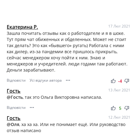
Екатерина Р.
17 Лют 2021
Зашла почитать отзывы как о работодателе и я в шоке.
Тут прям чат обиженных и обделенных. Может не стоит
так делать? Это как «бывшего» ругать) Работала с ними
как дилер, из-за пандемии все пришлось прикрыть,
сейчас менеджером хочу пойти к ним. Знаю и
менеджеров и учредителей. люди годами там работают.
Деньги зарабатывают.
Відповісти
Усі відгуки автора
•••
thumb_up
thumb_down
-4
Гость
13 Лют 2021
@Гость
, так это Ольга Викторовна написала.
Відповісти
•••
thumb_up
thumb_down
5
Гость
12 Лют 2021
@Оля
, ха ха ха. Или не понимает ещё. Или руководство
отзыв написано