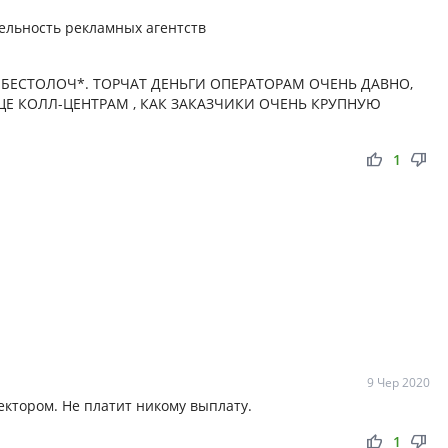
льность рекламных агентств
БЕСТОЛОЧ*. ТОРЧАТ ДЕНЬГИ ОПЕРАТОРАМ ОЧЕНЬ ДАВНО,
ЩЕ КОЛЛ-ЦЕНТРАМ , КАК ЗАКАЗЧИКИ ОЧЕНЬ КРУПНУЮ
thumb_up
thumb_down
1
9 Чер 2020
ектором. Не платит никому выплату.
thumb_up
thumb_down
1