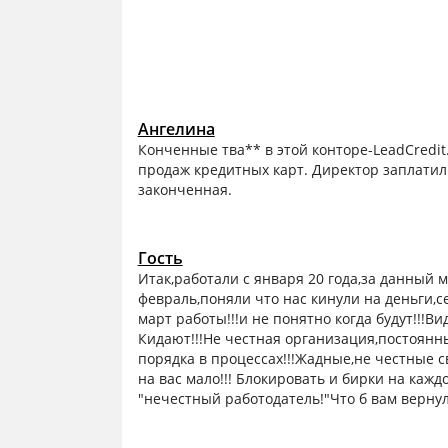
Ангелина
Конченные тва** в этой конторе-LeadCredit
продаж кредитных карт. Директор заплатил 
законченная.
Гость
Итак,работали с января 20 года,за данный 
февраль,поняли что нас кинули на деньги,се
март работы!!!и не понятно когда будут!!!Ви
Кидают!!!Не честная организация,постоянн
порядка в процессах!!!Жадные,не честные с
на вас мало!!! Блокировать и бирки на каж
"нечестный работодатель!"Что б вам вернуло