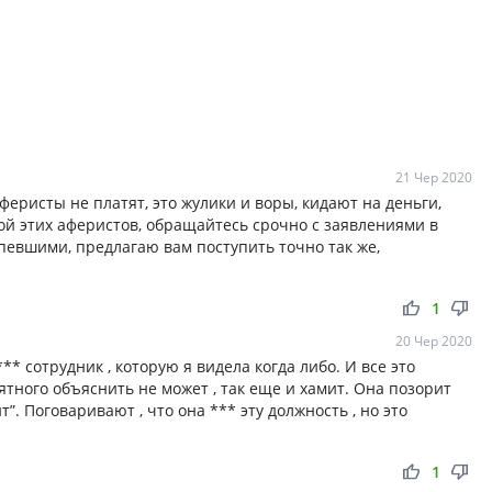
21 Чер 2020
еристы не платят, это жулики и воры, кидают на деньги,
ой этих аферистов, обращайтесь срочно с заявлениями в
рпевшими, предлагаю вам поступить точно так же,
thumb_up
thumb_down
1
20 Чер 2020
 сотрудник , которую я видела когда либо. И все это
ятного объяснить не может , так еще и хамит. Она позорит
”. Поговаривают , что она *** эту должность , но это
thumb_up
thumb_down
1