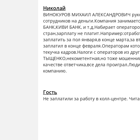
Николай
ВИНОКУРОВ МИХАИЛ АЛЕКСАНДРОВИЧ руковод
сотрудников на деньги.Компания занимает
БАНК,КИВИ БАНК, и т.д.Набирает операторов
стран,зарплату не платит.Например:отрабо
заплатить за пол января,в конце марта,за в
заплатил в конце февраля.Операторам кото
текучка кадров.Налоги с операторов из дру
ТЫЩЕНКО,некометентная,но тоже мошенница
качестве ответчика,все дела проиграл.Люди
компанию.
Гость
Не заплатили за работу в колл-центре. Чита