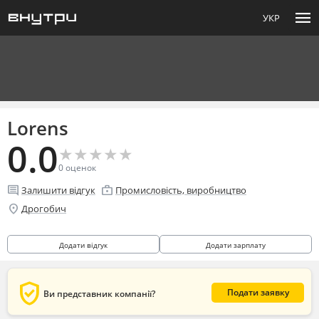
menu
УКР
Lorens
0.0
★
★
★
★
★
★
★
★
★
★
0
оценок
comment
enterprise
Залишити відгук
Промисловість, виробництво
location_on
Дрогобич
Додати відгук
Додати зарплату
verified_user
Подати заявку
Ви представник компанії?