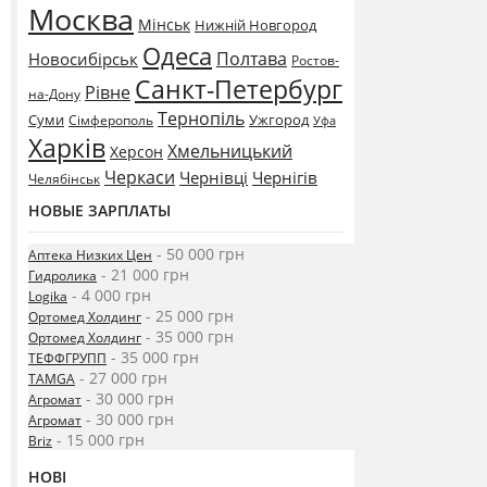
Москва
Мінськ
Нижній Новгород
Одеса
Полтава
Новосибірськ
Ростов-
Санкт-Петербург
Рівне
на-Дону
Тернопіль
Суми
Ужгород
Сімферополь
Уфа
Харків
Хмельницький
Херсон
Черкаси
Чернівці
Чернігів
Челябінськ
НОВЫЕ ЗАРПЛАТЫ
- 50 000 грн
Аптека Низких Цен
- 21 000 грн
Гидролика
- 4 000 грн
Logika
- 25 000 грн
Ортомед Холдинг
- 35 000 грн
Ортомед Холдинг
- 35 000 грн
ТЕФФГРУПП
- 27 000 грн
TAMGA
- 30 000 грн
Агромат
- 30 000 грн
Агромат
- 15 000 грн
Briz
НОВІ