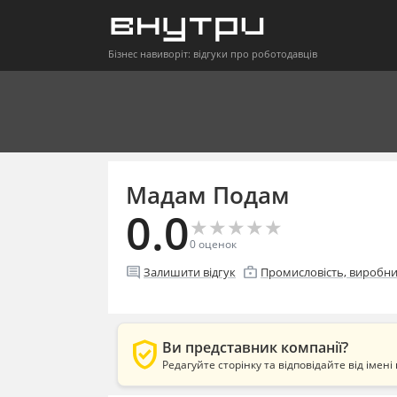
Бізнес навиворіт: відгуки про роботодавців
Мадам Подам
0.0
★
★
★
★
★
★
★
★
★
★
0
оценок
comment
enterprise
Залишити відгук
Промисловість, виробн
verified_user
Ви представник компанії?
Редагуйте сторінку та відповідайте від імені 