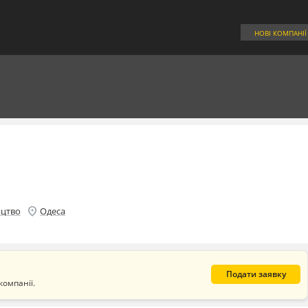
НОВІ КОМПАНІЇ
location_on
ицтво
Одеса
Подати заявку
компанії.