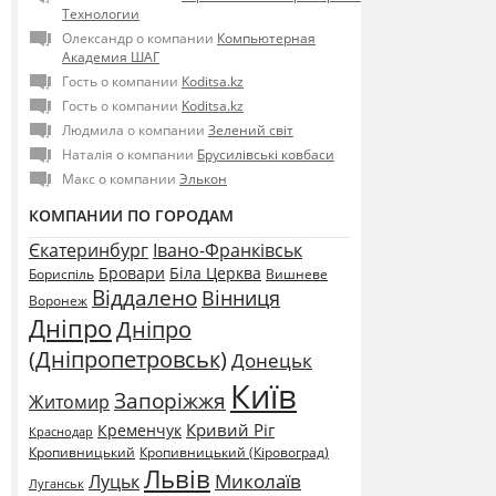
Технологии
Олександр о компании
Компьютерная
Академия ШАГ
Гость о компании
Koditsa.kz
Гость о компании
Koditsa.kz
Людмила о компании
Зелений світ
Наталія о компании
Брусилівські ковбаси
Макс о компании
Элькон
КОМПАНИИ ПО ГОРОДАМ
Єкатеринбург
Івано-Франківськ
Бровари
Біла Церква
Бориспіль
Вишневе
Віддалено
Вінниця
Воронеж
Дніпро
Дніпро
(Дніпропетровськ)
Донецьк
Київ
Запоріжжя
Житомир
Кривий Ріг
Кременчук
Краснодар
Кропивницький
Кропивницький (Кіровоград)
Львів
Миколаїв
Луцьк
Луганськ