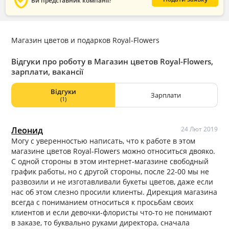
verified_user
Ви представник компанії?
Магазин цветов и подарков Royal-Flowers
Відгуки про роботу в Магазин цветов Royal-Flowers,
зарплати, вакансії
Відгуки
Зарплати
(1)
Леонид
24 Лют 2019
Могу с уверенностью написать, что к работе в этом
магазине цветов Royal-Flowers можно относиться двояко.
С одной стороны в этом интернет-магазине свободный
график работы, но с другой стороны, после 22-00 мы не
развозили и не изготавливали букеты цветов, даже если
нас об этом слезно просили клиенты. Дирекция магазина
всегда с пониманием относиться к просьбам своих
клиентов и если девочки-флористы что-то не понимают
в заказе, то буквально руками директора, сначала