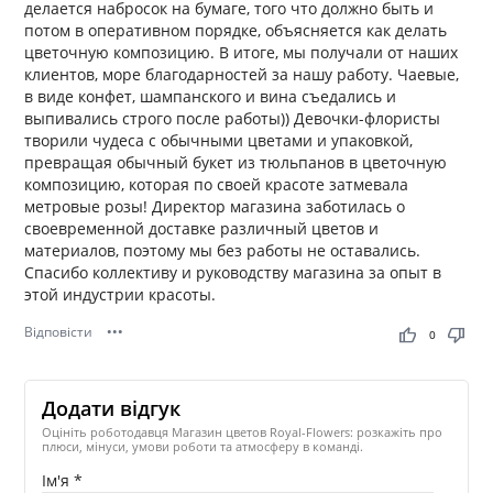
делается набросок на бумаге, того что должно быть и
потом в оперативном порядке, объясняется как делать
цветочную композицию. В итоге, мы получали от наших
клиентов, море благодарностей за нашу работу. Чаевые,
в виде конфет, шампанского и вина съедались и
выпивались строго после работы)) Девочки-флористы
творили чудеса с обычными цветами и упаковкой,
превращая обычный букет из тюльпанов в цветочную
композицию, которая по своей красоте затмевала
метровые розы! Директор магазина заботилась о
своевременной доставке различный цветов и
материалов, поэтому мы без работы не оставались.
Спасибо коллективу и руководству магазина за опыт в
этой индустрии красоты.
Відповісти
•••
thumb_up
thumb_down
0
Додати відгук
Оцініть роботодавця Магазин цветов Royal-Flowers: розкажіть про
плюси, мінуси, умови роботи та атмосферу в команді.
Ім'я *