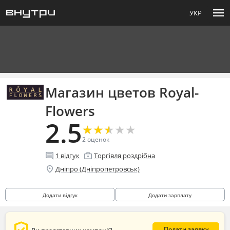
menu
УКР
Магазин цветов Royal-
Flowers
2.5
★
★
★
★
★
★
★
★
★
★
2
оценок
comment
enterprise
1
відгук
Торгівля роздрібна
location_on
Дніпро (Дніпропетровськ)
Додати відгук
Додати зарплату
Подати заявку