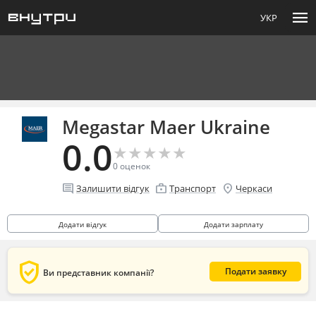
menu
УКР
Megastar Maer Ukraine
0.0
★
★
★
★
★
★
★
★
★
★
0
оценок
comment
enterprise
location_on
Залишити відгук
Транспорт
Черкаси
Додати відгук
Додати зарплату
verified_user
Подати заявку
Ви представник компанії?