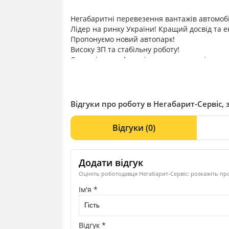
Негабаритні перевезення вантажів автомо
Лідер на ринку України! Кращий досвід та е
Пропонуємо новий автопарк!
Високу ЗП та стабільну роботу!
Сучасні та комфортні умови для праці- як в оф
Відгуки про роботу в Негабарит-Сервіс, 
Відгуки
(0)
Додати відгук
Оцініть роботодавця Негабарит-Сервіс: розкажіть про
Ім'я *
Відгук *