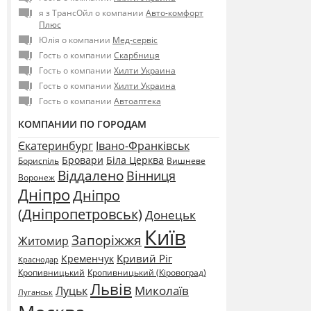
я з ТрансОйл о компании
Авто-комфорт
Плюс
Юлія о компании
Мед-сервіс
Гость о компании
Скарбниця
Гость о компании
Хилти Украина
Гость о компании
Хилти Украина
Гость о компании
Автоаптека
КОМПАНИИ ПО ГОРОДАМ
Єкатеринбург
Івано-Франківськ
Бровари
Біла Церква
Бориспіль
Вишневе
Віддалено
Вінниця
Воронеж
Дніпро
Дніпро
(Дніпропетровськ)
Донецьк
Київ
Запоріжжя
Житомир
Кривий Ріг
Кременчук
Краснодар
Кропивницький
Кропивницький (Кіровоград)
Львів
Миколаїв
Луцьк
Луганськ