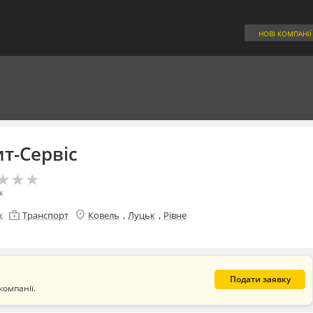
НОВІ КОМПАНІЇ
т-Сервіс
★
★
★
★
★
★
к
location_on
enterprise
,
,
к
Транспорт
Ковель
Луцьк
Рівне
Подати заявку
компанії.