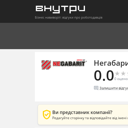
Бізнес навиворіт: відгуки про роботодавців
Негабари
0.0
★
★
★
★
0
оцено
comment
Залишити відгу
verified_user
Ви представник компанії?
Редагуйте сторінку та відповідайте від імені 