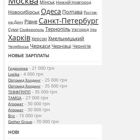
Москва
Мінськ
Нижній Новгород
Одеса
Полтава
Новосибірськ
Ростов-
Санкт-Петербург
Рівне
на-Дону
Тернопіль
Суми
Ужгород
Сімферополь
Уфа
Харків
Хмельницький
Херсон
Черкаси
Чернівці
Чернігів
Челябінськ
НОВЫЕ ЗАРПЛАТЫ
- 21 000 грн
Гидролика
- 4 000 грн
Logika
- 25 000 грн
Ортомед Холдинг
- 35 000 грн
Ортомед Холдинг
- 35 000 грн
ТЕФФГРУПП
- 27 000 грн
TAMGA
- 30 000 грн
Агромат
- 30 000 грн
Агромат
- 15 000 грн
Briz
- 70 000 грн
Gether Group
НОВІ