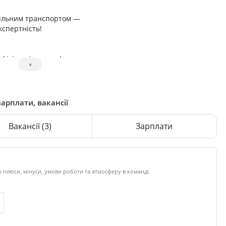
більним транспортом —
кспертність!
ісі так і на авто!
˅
зарплати, вакансії
Вакансії
(3)
Зарплати
 плюси, мінуси, умови роботи та атмосферу в команді.