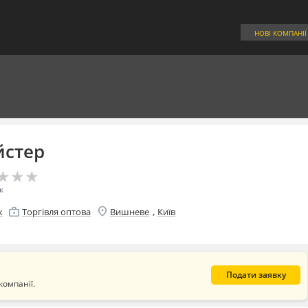
НОВІ КОМПАНІЇ
стер
★
★
★
★
★
★
к
location_on
enterprise
,
к
Торгівля оптова
Вишневе
Київ
Подати заявку
компанії.