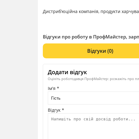
Дистриб’юційна компанія, продукти харчув
Відгуки про роботу в ПрофМайстер, зарп
Відгуки
(0)
Додати відгук
Оцініть роботодавця ПрофМайстер: розкажіть про плю
Ім'я *
Відгук *