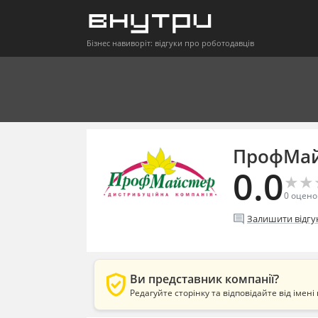
Бізнес навиворіт: відгуки про роботодавців
ПрофМай
0.0
★
★
★
★
0
оцено
comment
Залишити відгу
verified_user
Ви представник компанії?
Редагуйте сторінку та відповідайте від імені 