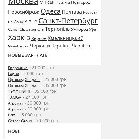
Москва
Мінськ
Нижній Новгород
Одеса
Полтава
Новосибірськ
Ростов-
Санкт-Петербург
Рівне
на-Дону
Тернопіль
Суми
Ужгород
Сімферополь
Уфа
Харків
Хмельницький
Херсон
Черкаси
Чернівці
Чернігів
Челябінськ
НОВЫЕ ЗАРПЛАТЫ
- 21 000 грн
Гидролика
- 4 000 грн
Logika
- 25 000 грн
Ортомед Холдинг
- 35 000 грн
Ортомед Холдинг
- 35 000 грн
ТЕФФГРУПП
- 27 000 грн
TAMGA
- 30 000 грн
Агромат
- 30 000 грн
Агромат
- 15 000 грн
Briz
- 70 000 грн
Gether Group
НОВІ