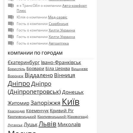
я з ТрансОйл о компании
Авто-комфорт
Плюс
Юлія о компании
Мед-сервіс
Гость о компании
Скарбниця
Гость о компании
Хилти Украина
Гость о компании
Хилти Украина
Гость о компании
Автоаптека
КОМПАНИИ ПО ГОРОДАМ
Єкатеринбург
Івано-Франківськ
Бровари
Біла Церква
Бориспіль
Вишневе
Віддалено
Вінниця
Воронеж
Дніпро
Дніпро
(Дніпропетровськ)
Донецьк
Київ
Запоріжжя
Житомир
Кривий Ріг
Кременчук
Краснодар
Кропивницький
Кропивницький (Кіровоград)
Львів
Миколаїв
Луцьк
Луганськ