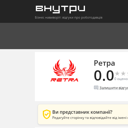
Бізнес навиворіт: відгуки про роботодавців
Ретра
0.0
★
★
★
★
0
оцено
comment
Залишити відгу
verified_user
Ви представник компанії?
Редагуйте сторінку та відповідайте від імені 