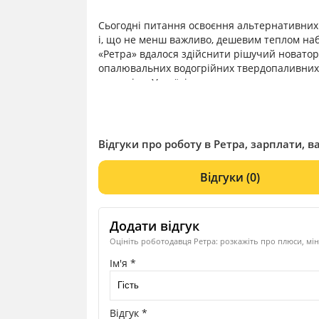
Сьогодні питання освоєння альтернативних 
і, що не менш важливо, дешевим теплом наб
«Ретра» вдалося здійснити рішучий новато
опалювальних водогрійних твердопаливних к
аналогів в Україні.
Котли виробництва ППФ «Ретра» поєднують 
перевагою даного обладнання є те, що в як
паливо: низькоякісне вугілля, торф, брикет, 
котлів «Ретра» відсутні будь-які обмеження
Відгуки про роботу в Ретра, зарплати, ва
цьому абсолютно не виділяються в атмосфе
Важливими аргументами на користь ППФ «Рет
Відгуки
(0)
93% та простота у використанні. Надійніст
не лише українські, а й іноземні споживачі.
Додати відгук
Оцініть роботодавця Ретра: розкажіть про плюси, мін
Ім'я *
Відгук *