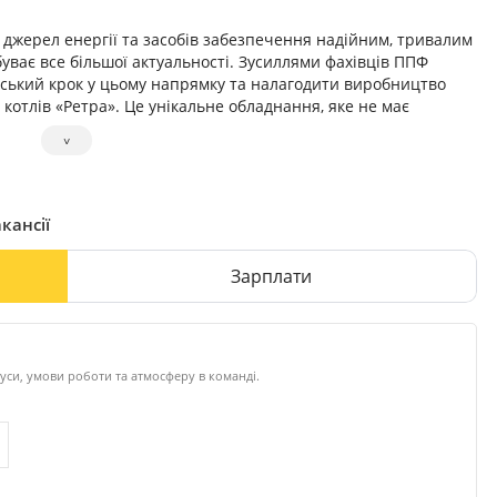
джерел енергії та засобів забезпечення надійним, тривалим
уває все більшої актуальності. Зусиллями фахівців ППФ
рський крок у цьому напрямку та налагодити виробництво
отлів «Ретра». Це унікальне обладнання, яке не має
˅
високу ефективність роботи з низькою вартістю. Основною
ості сировини може використовуватися будь-яке тверде
дерев’яні обрізки, солома, макулатура тощо. При експлуатації
 щодо вибору виду і об’ємів палива. Шкідливі речовини при
кансії
ру, устаткування енергонезалежне.
ра» є високий коефіцієнт корисної дії, який становить аж
Зарплати
ь котлів «Ретра-3М» перевірена роками. В цьому переконалися
уси, умови роботи та атмосферу в команді.