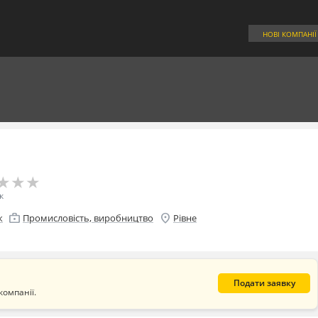
НОВІ КОМПАНІЇ
★
★
★
★
★
★
к
enterprise
location_on
к
Промисловість, виробництво
Рівне
Подати заявку
компанії.