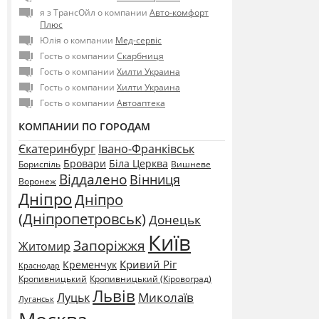
я з ТрансОйл о компании
Авто-комфорт
Плюс
Юлія о компании
Мед-сервіс
Гость о компании
Скарбниця
Гость о компании
Хилти Украина
Гость о компании
Хилти Украина
Гость о компании
Автоаптека
КОМПАНИИ ПО ГОРОДАМ
Єкатеринбург
Івано-Франківськ
Бровари
Біла Церква
Бориспіль
Вишневе
Віддалено
Вінниця
Воронеж
Дніпро
Дніпро
(Дніпропетровськ)
Донецьк
Київ
Запоріжжя
Житомир
Кривий Ріг
Кременчук
Краснодар
Кропивницький
Кропивницький (Кіровоград)
Львів
Миколаїв
Луцьк
Луганськ