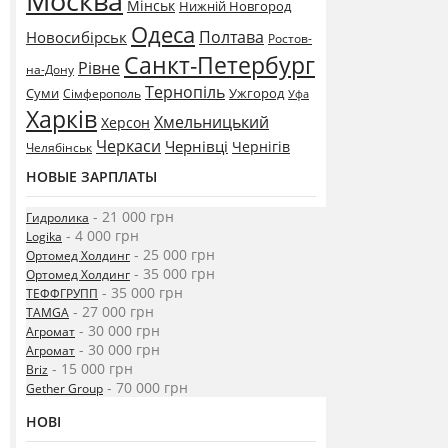
Москва
Мінськ
Нижній Новгород
Одеса
Полтава
Новосибірськ
Ростов-
Санкт-Петербург
Рівне
на-Дону
Тернопіль
Суми
Ужгород
Сімферополь
Уфа
Харків
Хмельницький
Херсон
Черкаси
Чернівці
Чернігів
Челябінськ
НОВЫЕ ЗАРПЛАТЫ
- 21 000 грн
Гидролика
- 4 000 грн
Logika
- 25 000 грн
Ортомед Холдинг
- 35 000 грн
Ортомед Холдинг
- 35 000 грн
ТЕФФГРУПП
- 27 000 грн
TAMGA
- 30 000 грн
Агромат
- 30 000 грн
Агромат
- 15 000 грн
Briz
- 70 000 грн
Gether Group
НОВІ