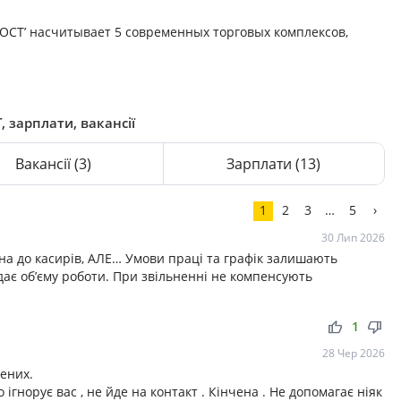
РОСТ’ насчитывает 5 современных торговых комплексов,
 зарплати, вакансії
Вакансії
(3)
Зарплати
(13)
1
2
3
…
5
›
30 Лип 2026
на до касирів, АЛЕ… Умови праці та графік залишають
дає об’єму роботи. При звільненні не компенсують
thumb_up
thumb_down
1
28 Чер 2026
ених.
ігнорує вас , не йде на контакт . Кінчена . Не допомагає ніяк