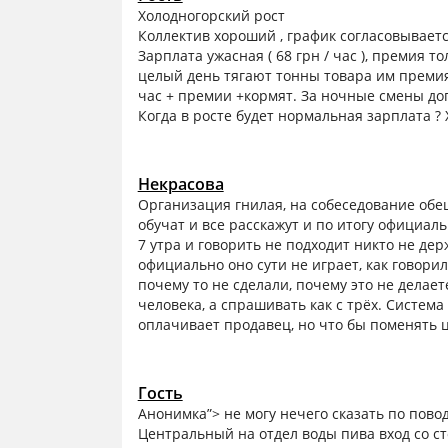
Холодногорский рост
Коллектив хороший , график согласовывает
Зарплата ужасная ( 68 грн / час ), премия т
целый день тягают тонны товара им премия 
час + премии +кормят. За ночные смены доп
Когда в росте будет нормальная зарплата ? Х
Некрасова
Организация гнилая, на собеседование обещ
обучат и все расскажут и по итогу официал
7 утра и говорить не подходит никто не дер
официально оно сути не играет, как говори
почему то не сделали, почему это не делает
человека, а спрашивать как с трёх. Систем
оплачивает продавец, но что бы поменять 
Гость
Анонимка”> не могу нечего сказать по повод
Центральный на отдел воды пива вход со 