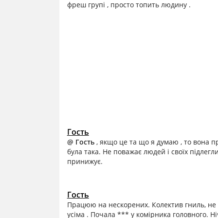
фреш групі , просто топить людину .
Гость
@ Гость
, якщо це та що я думаю , то вона 
була така. Не поважає людей і своїх підлегли
принижує.
Гость
Працюю на нескорених. Колектив гниль, не в
усіма . Почала *** у комірника головного. Н