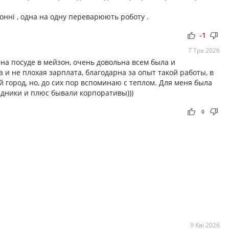
ронні , одна на одну переварюють роботу .
thumb_up
thumb_down
-1
7 Тра 2026
 на посуде в мейзон, очень довольна всем была и
и не плохая зарплата, благодарна за опыт такой работы, в
й город, но, до сих пор вспоминаю с теплом. Для меня была
здники и плюс бывали корпоративы)))
thumb_up
thumb_down
0
9 Кві 2026