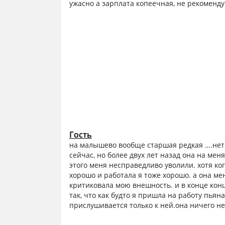
ужасно а зарплата копеечная, не рекоменду
Гость
на малышево вообще старшая редкая ….нет с
сейчас, но более двух лет назад она на ме
этого меня несправедливо уволили. хотя ког
хорошо и работала я тоже хорошо. а она мен
критиковала мою внешность. и в конце концо
так, что как будто я пришла на работу пьяная
прислушивается только к ней.она ничего не