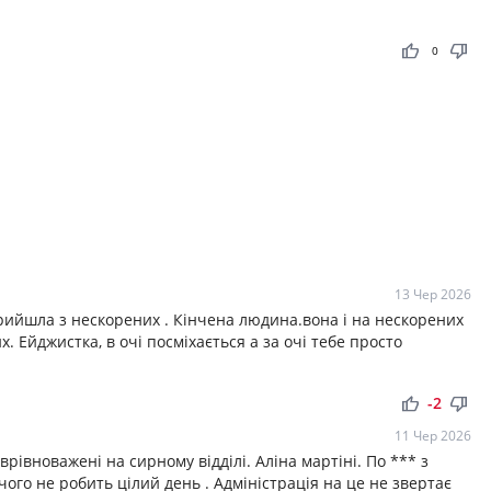
thumb_up
thumb_down
0
13 Чер 2026
прийшла з нескорених . Кінчена людина.вона і на нескорених
х. Ейджистка, в очі посміхається а за очі тебе просто
thumb_up
thumb_down
-2
11 Чер 2026
рівноважені на сирному відділі. Аліна мартіні. По *** з
ічого не робить цілий день . Адміністрація на це не звертає