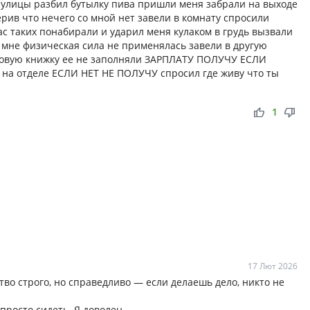
с улицы разбил бутылку пива пришли меня забрали на выходе
рив что нечего со мной нет завели в комнату спросили
ас таких понабирали и ударил меня кулаком в грудь вызвали
 мне физическая сила не применялась завели в другую
удовую книжку ее не заполняли ЗАРПЛАТУ ПОЛУЧУ ЕСЛИ
а отделе ЕСЛИ НЕТ НЕ ПОЛУЧУ спросил где живу что ты
thumb_up
thumb_down
1
17 Лют 2026
во строго, но справедливо — если делаешь дело, никто не
 просто сидеть. Я доволен.