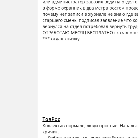
или администратор завозил воду на отдел 
в форме охранник в два метра ростом прове
почему нет записи в журнале не знаю где в
старшего смены подписал заявление что ко
вернулся на отдел потребовал вернуть тр
ОТРАБОТАЮ МЕСЯЦ БЕСПЛАТНО сказал мне н
*** отдал книжку
ТовРос
Коллектив нормале, люди простые. Начальст
кричит.
— Работа для тех кто хочет заработать, а не