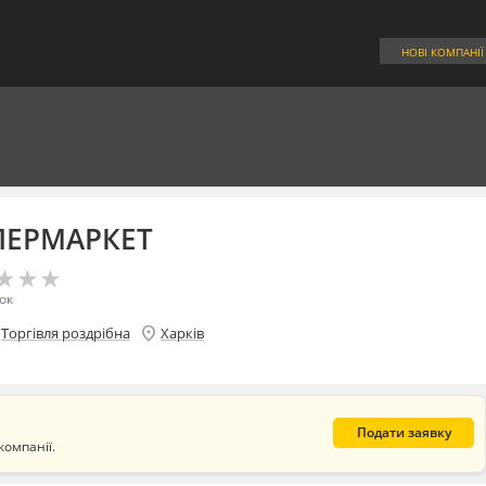
НОВІ КОМПАНІЇ
ПЕРМАРКЕТ
★
★
★
★
★
★
ок
location_on
Торгівля роздрібна
Харків
Подати заявку
компанії.