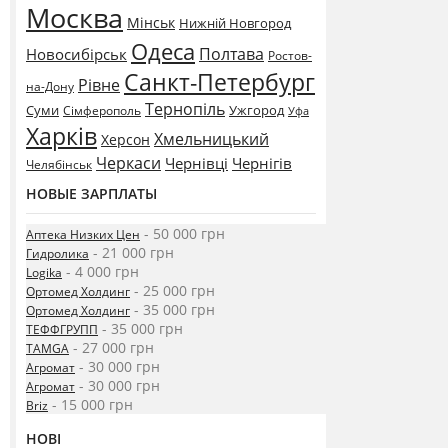
Москва
Мінськ
Нижній Новгород
Одеса
Полтава
Новосибірськ
Ростов-
Санкт-Петербург
Рівне
на-Дону
Тернопіль
Суми
Ужгород
Сімферополь
Уфа
Харків
Хмельницький
Херсон
Черкаси
Чернівці
Чернігів
Челябінськ
НОВЫЕ ЗАРПЛАТЫ
- 50 000 грн
Аптека Низких Цен
- 21 000 грн
Гидролика
- 4 000 грн
Logika
- 25 000 грн
Ортомед Холдинг
- 35 000 грн
Ортомед Холдинг
- 35 000 грн
ТЕФФГРУПП
- 27 000 грн
TAMGA
- 30 000 грн
Агромат
- 30 000 грн
Агромат
- 15 000 грн
Briz
НОВІ