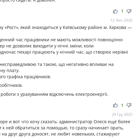
thumb_up
thumb_down
1
12 Лют 2026
 «Рост», який знаходиться у Київському районі м. Харкова —
у денний час працівники не мають можливості повноцінно
р не дозволяє виходити у нічні зміни, коли
дночас пекарі працюють у нічний час, що створює нерівні
 несправедливою та такою, що негативно впливає на
ну плату.
го графіка працівників.
робітників.
 роботи з урахуванням відключень електроенергії.
thumb_up
thumb_down
1
29 Гру 2025
горе и вот что хочу сказать: администратор Олеся ещё более
ли к ней обратиться за помощью, то сразу начинает орать,
 на друг друга доносят, не любят новеньких, стажируют