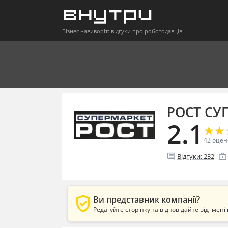
Бізнес навиворіт: відгуки про роботодавців
РОСТ СУ
2.1
★
★
★
★
42
оцен
comment
enterprise
Відгуки:
232
verified_user
Ви представник компанії?
Редагуйте сторінку та відповідайте від імені 