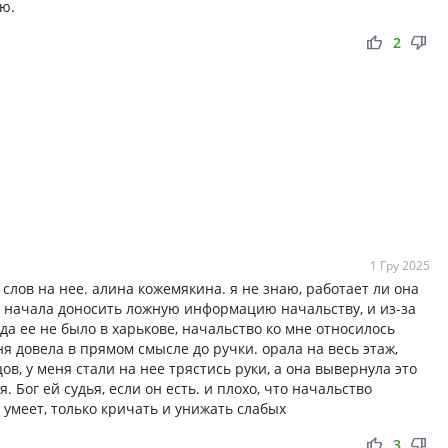
ю.
thumb_up
thumb_down
2
1 Гру 2025
лов на нее. алина кожемякина. я не знаю, работает ли она
ня начала доносить ложную информацию начальству, и из-за
да ее не было в харькове, начальство ко мне относилось
я довела в прямом смысле до ручки. орала на весь этаж,
в, у меня стали на нее трястись руки, а она вывернула это
. Бог ей судья, если он есть. и плохо, что начальство
 умеет, только кричать и унижать слабых
thumb_up
thumb_down
3