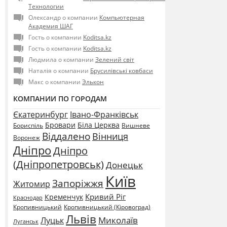
Технологии
Олександр о компании
Компьютерная
Академия ШАГ
Гость о компании
Koditsa.kz
Гость о компании
Koditsa.kz
Людмила о компании
Зелений світ
Наталія о компании
Брусилівські ковбаси
Макс о компании
Элькон
КОМПАНИИ ПО ГОРОДАМ
Єкатеринбург
Івано-Франківськ
Бровари
Біла Церква
Бориспіль
Вишневе
Віддалено
Вінниця
Воронеж
Дніпро
Дніпро
(Дніпропетровськ)
Донецьк
Київ
Запоріжжя
Житомир
Кривий Ріг
Кременчук
Краснодар
Кропивницький
Кропивницький (Кіровоград)
Львів
Миколаїв
Луцьк
Луганськ