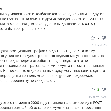
ся
олько у молочников и колбасников за холодильники , а другие
не нужна , НЕ КОРМЯТ, в других заведениях зп от 120 грн /
лата мелочная ( по закону должны доплачивать 40 % ).
отя бы 100 грн час + KPI ?
thumb_up
thumb_down
0
1 Кві 2026
ают официально, график с 8 до 16 пять два, что всему
ьно у них не предусмотрено, всю неделю могут выставить на
жит (но две недели отработать надо, ведь то что не
ли несколько раз), рассказали минимум, а потом спрашивают
е. На несколько отделов на выкладку могут выставить одного
а переоценки кончелыжная: разницу, если подорожало
цены переоценку не скидывают.
thumb_up
thumb_down
2
19 Лют 2026
у этого но меня в 2006 году приняли на стажировку в РОСТ
стороны трамвайной остановки мужщина завел на ресепшн